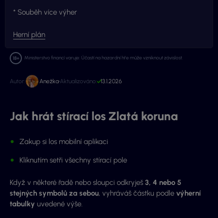
* Souběh více výher
Herní plán
Ministerstvo financí varuje: Účastí na hazardní hře může vzniknout závislost.
Autor:
Anežka
Aktualizováno:
13.1.2026
Jak hrát stírací los Zlatá koruna
Zakup si los mobilní aplikaci
Kliknutím setři všechny stírací pole
Když v některé řadě nebo sloupci odkryješ
3, 4 nebo 5
stejných symbolů za sebou
, vyhráváš částku podle
výherní
tabulky
uvedené výše.