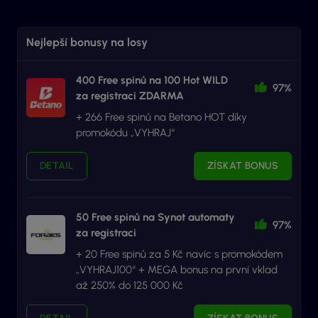
Nejlepší bonusy na losy
400 Free spinů na 100 Hot WILD
97%
za registraci ZDARMA
+ 266 Free spinů na Betano HOT díky
promokódu „VYHRAJ“
DETAIL
ZÍSKAT BONUS
50 Free spinů na Synot automaty
97%
za registraci
+ 20 Free spinů za 5 Kč navíc s promokódem
„VYHRAJ100“ + MEGA bonus na první vklad
až 250% do 125 000 Kč