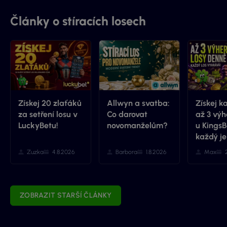
Články o stíracích losech
Získej 20 zlaťáků
Allwyn a svatba:
Získej k
za setření losu v
Co darovat
až 3 výh
LuckyBetu!
novomanželům?
u KingsB
každý je
Zuzka
4.8.2026
Barbora
1.8.2026
Max
ZOBRAZIT STARŠÍ ČLÁNKY