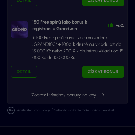
DETAIL
ZÍSKAT BONUS
150 Free spinů jako bonus k
96%
registraci u Grandwin
+ 100 Free spinů navíc s promo kódem
„GRAND100“ + 100% k druhému vkladu až do
15 000 Kč nebo 200 % k druhému vkladu od 15
000 Kč do 100 000 Kč
DETAIL
ZÍSKAT BONUS
Zobrazit všechny bonusy na losy
Ministerstvo financí varuje: Účastí na hazardní hře může vzniknout závislost.