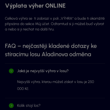
Výplata výher ONLINE
Celková výhra se ti zobrazí v poli „VÝHRA“ a bude ti okamžitě
připsána do sekce Můj účet. Odtamtud si ji můžeš buď vybrat
a nebo si ji nechat na další hru.
FAQ – nejčastěji kladené dotazy ke
stíracímu losu Aladinova odměna
Jaká je nejvyšší výhra v losu?
Nejvyšší výhra, kterou můžeš získat v losu je 250
000 Kč.
Kolik stojí los?