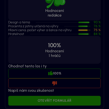
Hodnocení
redakce
Design a téma
90 %
Procenta z jistiny určená na výhry
76 %
Hlavní cena, počet výher a šance na výhru
75 %
Hratelnost
84 %
100%
Hodnocení
1
hráčů
Ohodnoť tento los i ty
100%
Napiš nám svou zkušenost
OTEVŘÍT FORMULÁŘ