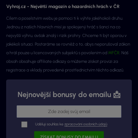
Vyhraj.cz - Největší magazín o hazardních hrách v ČR
Cílem a poselstvím webu je pomoci ti k výhře jakéhokoli druhu.
Jednou z našich hlavních misí je spokojený hráč s šancí na co
nejvyšší výhru, avšak znalý i rizik prohry. Chceme ti být oporou v
jakékoli situaci. Postaráme se rovněž o to, abys neporušoval zákon
a hrál pouze u licencovaných subjektů s povolením od
MFČR
. Náš
obsah obsahuje affiliate odkazy a můžeme získat provizi za
registrace a vklady provedené prostřednictvím těchto odkazů.
Nejnovější bonusy do emailu 📩
Uděluji souhlas ke
zpracování osobních údajů