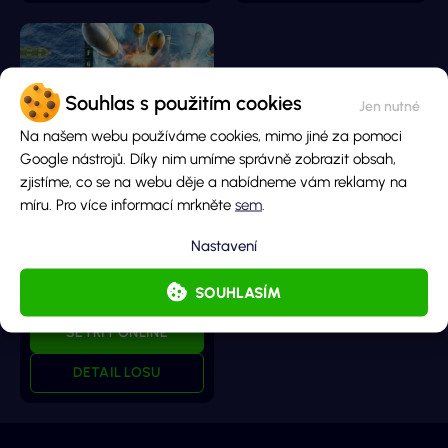
Souhlas s použitím cookies
Na našem webu používáme cookies, mimo jiné za pomoci
Google nástrojů. Díky nim umíme správně zobrazit obsah,
Mega lodě
zjistíme, co se na webu děje a nabídneme vám reklamy na
míru. Pro více informací mrkněte
sem
.
Hlavní cena
Nastavení
1 000 000 Kč
Cena losu
SOUHLASÍM
50 Kč
SETŘIT ONLINE
DETAIL LOSU