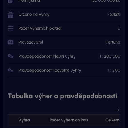
Herní jistina
50 000 000 Kč
Určeno na výhry
76.42%
Počet výherních pořadí
10
Provozovatel
Fortuna
Pravděpodobnost hlavní výhry
1 : 200 000
Pravděpodobnost libovolné výhry
1 : 3,00
Tabulka výher a pravděpodobnosti
Výhra
Počet výherních losů
Celkem ve 