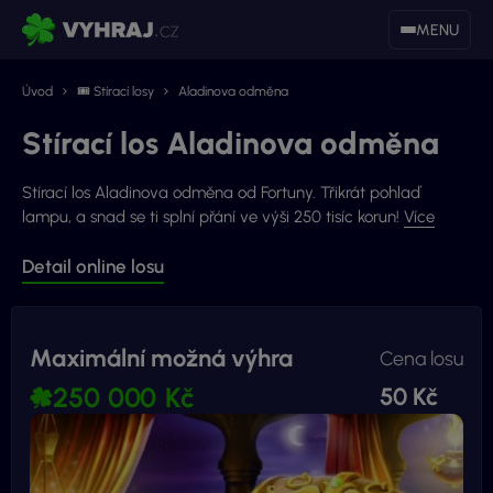
MENU
Úvod
🎟 Stírací losy
Aladinova odměna
Stírací los Aladinova odměna
Stírací los Aladinova odměna od Fortuny. Třikrát pohlaď
lampu, a snad se ti splní přání ve výši 250 tisíc korun!
Více
Detail online losu
Maximální možná výhra
Cena losu
250 000 Kč
50 Kč