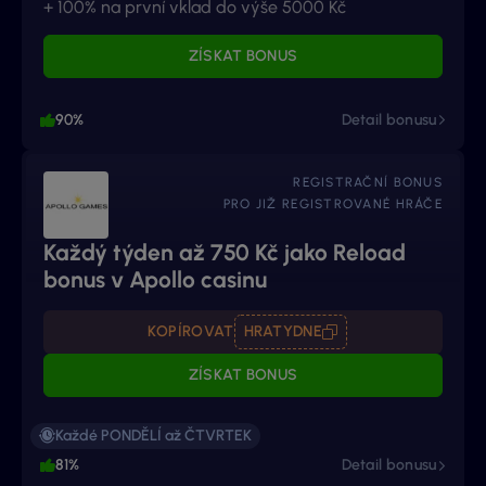
+ 100% na první vklad do výše 5000 Kč
ZÍSKAT BONUS
90%
Detail bonusu
REGISTRAČNÍ BONUS
PRO JIŽ REGISTROVANÉ HRÁČE
Každý týden až 750 Kč jako Reload
bonus v Apollo casinu
KOPÍROVAT
HRATYDNE
ZÍSKAT BONUS
Každé PONDĚLÍ až ČTVRTEK
81%
Detail bonusu