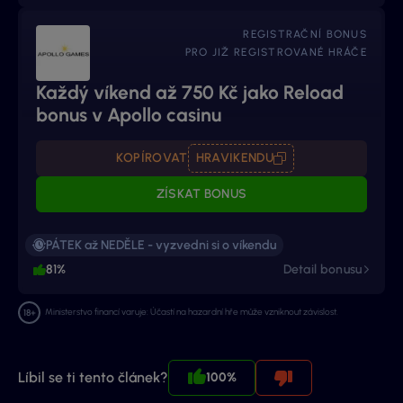
REGISTRAČNÍ BONUS
PRO JIŽ REGISTROVANÉ HRÁČE
Každý víkend až 750 Kč jako Reload
bonus v Apollo casinu
KOPÍROVAT
HRAVIKENDU
ZÍSKAT BONUS
PÁTEK až NEDĚLE - vyzvedni si o víkendu
81%
Detail bonusu
Ministerstvo financí varuje: Účastí na hazardní hře může vzniknout závislost.
Líbil se ti tento článek?
100%