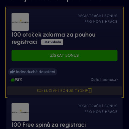
REGISTRAČNÍ BONUS
PRO NOVÉ HRÁČE
100 otoček zdarma za pouhou
registraci
Bez vkladu
ZÍSKAT BONUS
Jednoduché dosažení
95%
Detail bonusu
EXKLUZIVNÍ BONUS TÝDNE
REGISTRAČNÍ BONUS
PRO NOVÉ HRÁČE
100 Free spinů za registraci