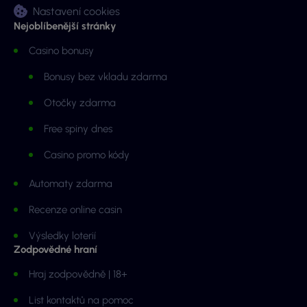
Nastavení cookies
Nejoblíbenější stránky
Casino bonusy
Bonusy bez vkladu zdarma
Otočky zdarma
Free spiny dnes
Casino promo kódy
Automaty zdarma
Recenze online casin
Výsledky loterií
Zodpovědné hraní
Hraj zodpovědně | 18+
List kontaktů na pomoc