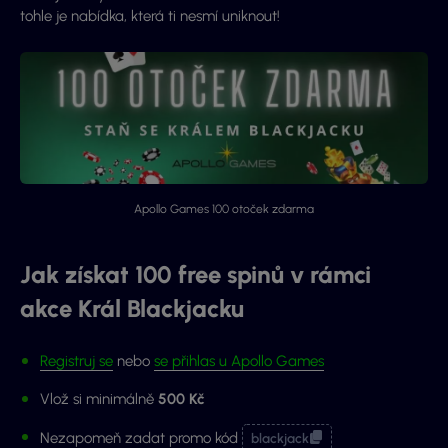
tohle je nabídka, která ti nesmí uniknout!
Apollo Games 100 otoček zdarma
Jak získat 100 free spinů v rámci
akce Král Blackjacku
Registruj se
nebo
se přihlas u Apollo Games
Vlož si minimálně
500 Kč
Nezapomeň zadat promo kód
blackjack