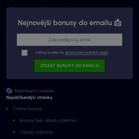
Nejnovější bonusy do emailu 📩
Uděluji souhlas ke
zpracování osobních údajů
Nastavení cookies
Nejoblíbenější stránky
Casino bonusy
Bonusy bez vkladu zdarma
Otočky zdarma