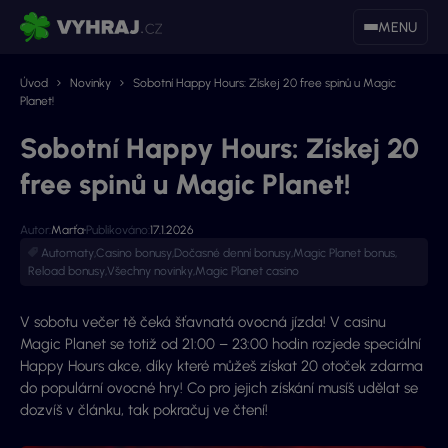
MENU
Úvod
Novinky
Sobotní Happy Hours: Získej 20 free spinů u Magic
Planet!
Sobotní Happy Hours: Získej 20
free spinů u Magic Planet!
Autor:
Marťa
Publikováno:
17.1.2026
Automaty
,
Casino bonusy
,
Dočasné denní bonusy
,
Magic Planet bonus
,
Reload bonusy
,
Všechny novinky
,
Magic Planet casino
V sobotu večer tě čeká šťavnatá ovocná jízda! V casinu
Magic Planet se totiž od 21:00 – 23:00 hodin rozjede speciální
Happy Hours akce, díky které můžeš získat 20 otoček zdarma
do populární ovocné hry! Co pro jejich získání musíš udělat se
dozvíš v článku, tak pokračuj ve čtení!