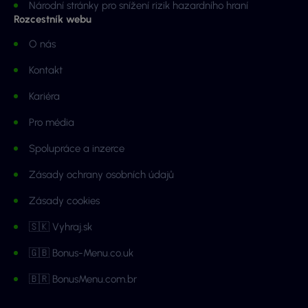
Národní stránky pro snížení rizik hazardního hraní
Rozcestník webu
O nás
Kontakt
Kariéra
Pro média
Spolupráce a inzerce
Zásady ochrany osobních údajů
Zásady cookies
🇸🇰 Vyhraj.sk
🇬🇧 Bonus-Menu.co.uk
🇧🇷 BonusMenu.com.br