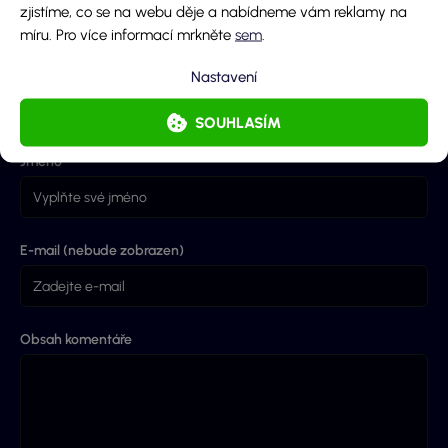
zjistíme, co se na webu děje a nabídneme vám reklamy na
Max
6.8.2026
Lenka
6.8.2026
Marťa
míru. Pro více informací mrkněte
sem
.
Nastavení
Přidej komentář
SOUHLASÍM
Jméno
E-mail (nebude zobrazen)
Obsah komentáře