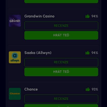
Grandwin Casino
94%
RECENZE
HRÁT TEĎ
Sazka (Allwyn)
94%
RECENZE
HRÁT TEĎ
Chance
93%
RECENZE