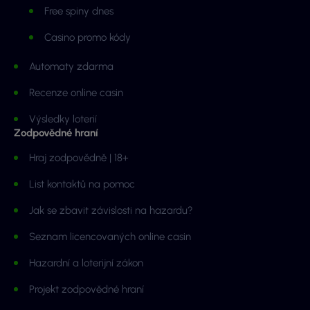
Free spiny dnes
Casino promo kódy
Automaty zdarma
Recenze online casin
Výsledky loterií
Zodpovědné hraní
Hraj zodpovědně | 18+
List kontaktů na pomoc
Jak se zbavit závislosti na hazardu?
Seznam licencovaných online casin
Hazardní a loterijní zákon
Projekt zodpovědné hraní