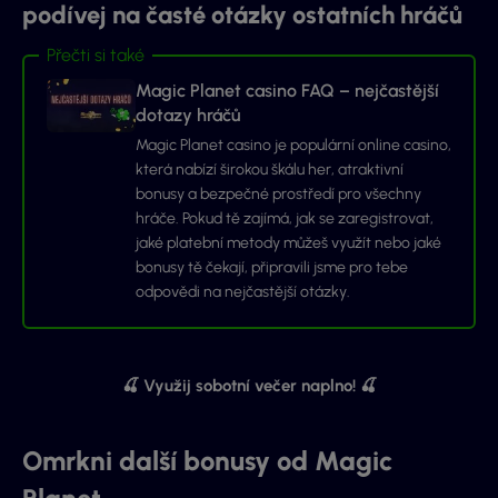
podívej na časté otázky ostatních hráčů
Přečti si také
Magic Planet casino FAQ – nejčastější
dotazy hráčů
Magic Planet casino je populární online casino,
která nabízí širokou škálu her, atraktivní
bonusy a bezpečné prostředí pro všechny
hráče. Pokud tě zajímá, jak se zaregistrovat,
jaké platební metody můžeš využít nebo jaké
bonusy tě čekají, připravili jsme pro tebe
odpovědi na nejčastější otázky.
🍒 Využij sobotní večer naplno! 🍒
Omrkni další bonusy od Magic