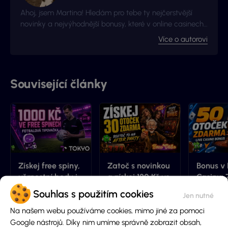
Ahoj, jsem Martina! Hledám pro tebe ty nejčerstvější
novinky a nejvýhodnější bonusy, které v online casinech
stojí za to!
Více o autorovi
Související články
Získej free spiny,
Zatoč s novinkou
Bonus v 
věrnostní body i
a získej 120 Kč ve
Casinu: 
dárkový set v
free spinech v
FS u Tip
Souhlas s použitím cookies
Tipovačce k 1.
Herně u Dědka!
Chance!
české fotbalové
Na našem webu používáme cookies, mimo jiné za pomoci
lize!
Google nástrojů. Díky nim umíme správně zobrazit obsah,