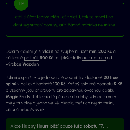
Jestli si účet teprve plánuješ založit, tak se mrkni i na
další
registrační bonusy
, ať ti žádná nabídka neunikne.
Dalším krokem je si
vložit
na svůj herní účet
min. 200 Kč
a
následně
protočit
500 Kč
na jakýchkoliv
automatech
od
výrobce
Wazdan
.
Jakmile splníš tyto jednoduché podmínky, dostaneš
20 free
spinů
v celkové hodnotě
100 Kč!
Každý spin má hodnotu
5 Kč
a všechny jsou připraveny pro zábavnou
ovocnou
klasiku
Magic Fruits
. Tahle hra tě přenese do doby, kdy automaty
měly
tři válce
a jedno veliké lákadlo, trefit co nejvíc třešní,
citronů nebo švestek.
Akce
Happy Hours
běží pouze tuto
sobotu 17. 1.