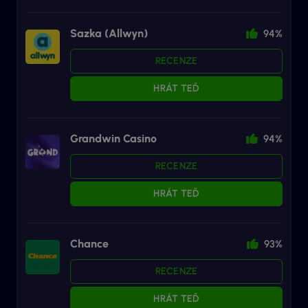
Sazka (Allwyn)
94%
RECENZE
HRÁT TEĎ
Grandwin Casino
94%
RECENZE
HRÁT TEĎ
Chance
93%
RECENZE
HRÁT TEĎ