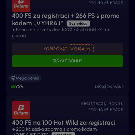
PRO NOVÉ HRÁČE
400 FS za registraci + 266 FS s promo
kódem „VYHRAJ“
Bez vkladu
+ Bonus na první vklad 100% až 50 000 Kč do
casina
KOPÍROVAT
VYHRAJ
ZÍSKAT BONUS
Mega bonus
95%
Detail bonusu
REGISTRAČNÍ BONUS
PRO NOVÉ HRÁČE
400 FS na 100 Hot Wild za registraci
+
200 Kč sázka zdarma s promo kódem
„VYHRAJSPORT“
Bez vkladu