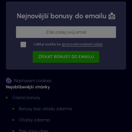
Nejnovější bonusy do emailu 📩
Uděluji souhlas ke
zpracování osobních údajů
Nastavení cookies
Nejoblíbenější stránky
Casino bonusy
Bonusy bez vkladu zdarma
Otočky zdarma
Free spiny dnes