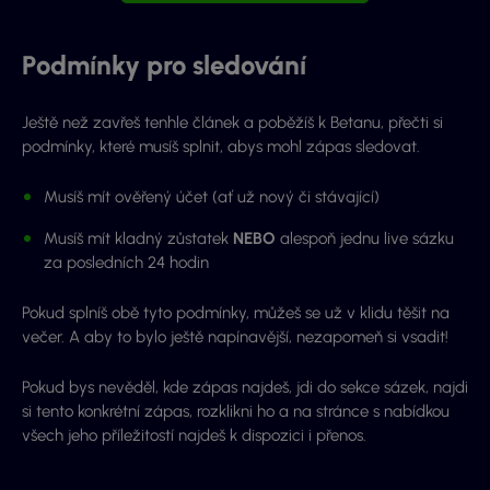
Podmínky pro sledování
Ještě než zavřeš tenhle článek a poběžíš k Betanu, přečti si
podmínky, které musíš splnit, abys mohl zápas sledovat.
Musíš mít ověřený účet (ať už nový či stávající)
Musíš mít kladný zůstatek
NEBO
alespoň jednu live sázku
za posledních 24 hodin
Pokud splníš obě tyto podmínky, můžeš se už v klidu těšit na
večer. A aby to bylo ještě napínavější, nezapomeň si vsadit!
Pokud bys nevěděl, kde zápas najdeš, jdi do sekce sázek, najdi
si tento konkrétní zápas, rozklikni ho a na stránce s nabídkou
všech jeho příležitostí najdeš k dispozici i přenos.