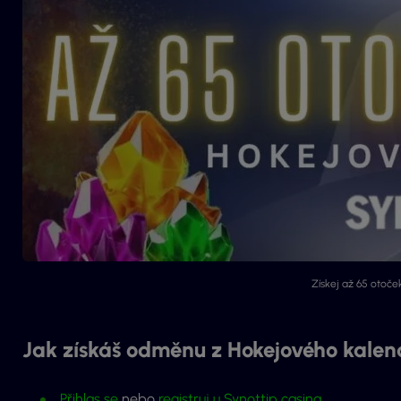
Získej až 65 otoč
Jak získáš odměnu z Hokejového kale
Přihlas se
nebo
registruj u Synottip casina