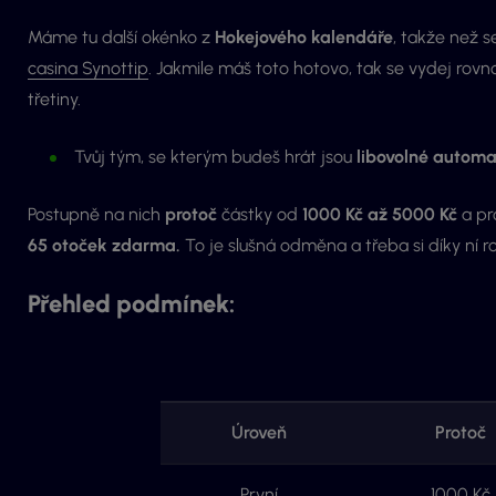
Máme tu další okénko z
Hokejového kalendáře
, takže než s
casina Synottip
. Jakmile máš toto hotovo, tak se vydej rov
třetiny.
Tvůj tým, se kterým budeš hrát jsou
libovolné autom
Postupně na nich
protoč
částky od
1000 Kč až 5000 Kč
a pr
65 otoček zdarma.
To je slušná odměna a třeba si díky ní ro
Přehled podmínek:
Úroveň
Protoč
První
1000 Kč