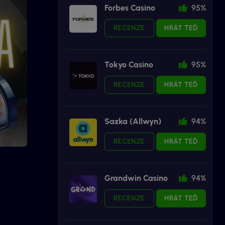
Forbes Casino
95%
RECENZE
HRÁT TEĎ
Tokyo Casino
95%
RECENZE
HRÁT TEĎ
Sazka (Allwyn)
94%
RECENZE
HRÁT TEĎ
Grandwin Casino
94%
RECENZE
HRÁT TEĎ