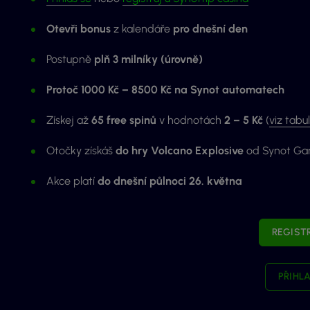
Otevři bonus
z kalendáře
pro dnešní den
Postupně
plň 3 milníky (úrovně)
Protoč 1000 Kč – 8500 Kč na Synot automatech
Získej až
65 free spinů
v hodnotách
2 – 5 Kč
(
viz tabu
Otočky získáš
do hry Volcano Explosive
od
Synot G
Akce platí
do dnešní půlnoci 26. května
REGISTR
PŘIHL