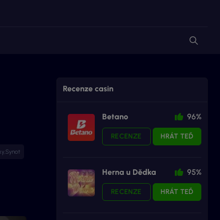
Recenze casin
Betano
96%
RECENZE
HRÁT TEĎ
ky
,
Synot
Herna u Dědka
95%
RECENZE
HRÁT TEĎ