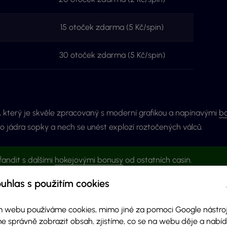
15 otoček zdarma (5 Kč/spin)
30 otoček zdarma (5 Kč/spin)
, který je skvěle zpracovaný s moderní grafikou a napínavými
b
o jádra sopky a nech se unést explozí roztočených válců.
fandit s dalšími
hokejovými bonusy
od ostatních casin.
uhlas s použitím cookies
 je tvá forma. Před sebou máš 3 úrovně a rozmanitý výběr automa
ho pust co nejdřív, protože i tato akce je časově omezená a tr
 webu používáme cookies, mimo jiné za pomoci Google nástroj
e správně zobrazit obsah, zjistíme, co se na webu děje a nab