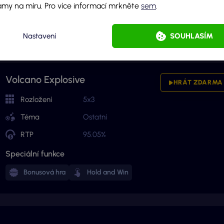
amy na míru. Pro více informací mrkněte
sem
.
Nastavení
SOUHLASÍM
sive nás zdarma
Volcano Explosive
HRÁT ZDARMA
Rozložení
5x3
Téma
Ostatní
RTP
95.05%
Speciální funkce
Bonusová hra
Hold and Win