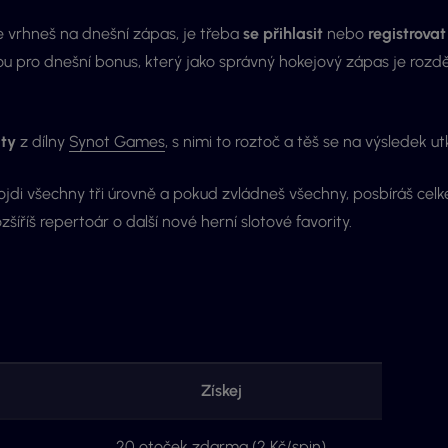
e vrhneš na dnešní zápas, je třeba
se přihlasit
nebo
registrovat
nou pro dnešní bonus, který jako správný hokejový zápas je rozd
aty
z dílny
Synot Games
, s nimi to roztoč a těš se na výsledek ut
ojdi všechny tři úrovně a pokud zvládneš všechny, posbíráš cel
zšíříš repertoár o další nové herní slotové favority.
Získej
20 otoček zdarma (2 Kč/spin)