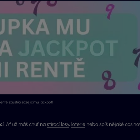
entě zajistila sázejícímu jackpot!
cí
. Ať už máš chuť na
stírací losy
,
loterie
nebo spíš nějaké casinov