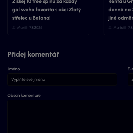
Získej 10 free spinů za každý
Renta u G
gól svého favorita s akcí Zlatý
denně na 7
střelec u Betana!
jiné odmě
Max
7.8.2026
Marťa
7.
Přidej komentář
Jméno
E-
Obsah komentáře