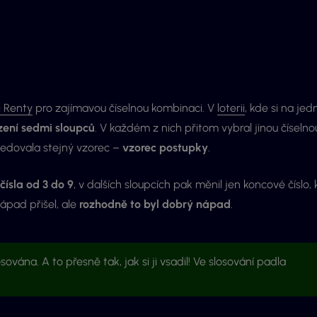
i Renty
pro zajímavou číselnou kombinaci. V
loterii
, kde si na jed
zení sedmi sloupců
. V každém z nich přitom vybral jinou číselno
ledovala stejný vzorec –
vzorec postupky
.
čísla od 3 do 9
, v dalších sloupcích pak měnil jen koncové číslo, 
 nápad přišel, ale
rozhodně to byl dobrý nápad
.
vána. A to přesně tak, jak si ji vsadil! Ve slosování padla