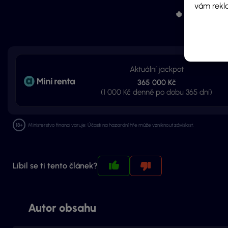
vám rekl
🍀 Zkusíš své š
Aktuální jackpot
365 000 Kč
(1 000 Kč denně po dobu 365 dní)
Ministerstvo financí varuje: Účastí na hazardní hře může vzniknout závislost.
Líbil se ti tento článek?
Autor obsahu