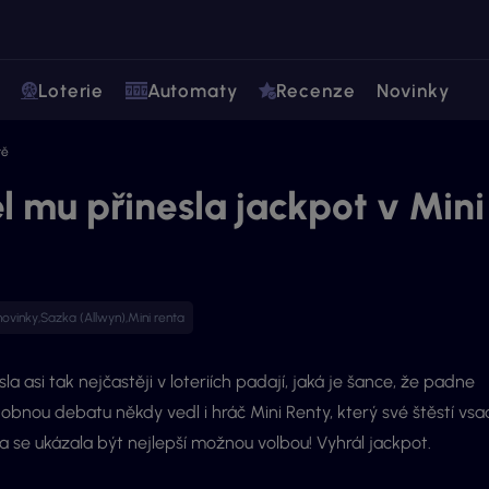
Loterie
Automaty
Recenze
Novinky
tě
l mu přinesla jackpot v Mini
novinky
,
Sazka (Allwyn)
,
Mini renta
a asi tak nejčastěji v loteriích padají, jaká je šance, že padne
ou debatu někdy vedl i hráč Mini Renty, který své štěstí vsad
a se ukázala být nejlepší možnou volbou! Vyhrál jackpot.