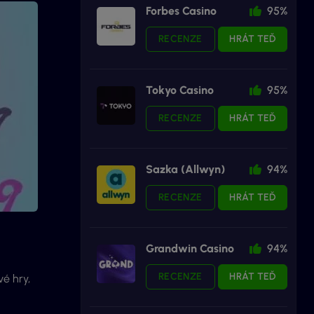
Forbes Casino
95%
RECENZE
HRÁT TEĎ
Tokyo Casino
95%
RECENZE
HRÁT TEĎ
Sazka (Allwyn)
94%
RECENZE
HRÁT TEĎ
Grandwin Casino
94%
RECENZE
HRÁT TEĎ
é hry,