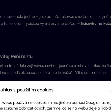
o znamenala jediné – jackpot! Za takovou shodu si ani nic jiné
ro tuhle loterii typickou výhru prvního pořadí –
tisícovku na kaž
vítej Mini rentu
ní na trh přidala zajímavou novinku, jedná se o mini verzi klasické Re
e se podívat, na co se u této loterie můžeš těšit a co ti nabídne.
uhlas s použitím cookies
lácenou postupně, den za dnem. Kdybys však vyhrál a chtěl bys
 webu používáme cookies, mimo jiné za pomoci Google nástroj
ných loterií vyplacení výhry okamžitě.
e správně zobrazit obsah, zjistíme, co se na webu děje a nab