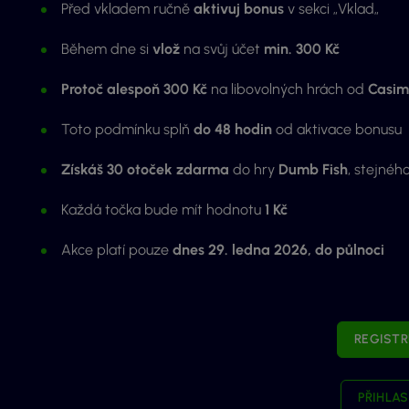
Před vkladem ručně
aktivuj bonus
v sekci „
Vklad
„
Během dne si
vlož
na svůj účet
min. 300 Kč
Protoč alespoň 300 Kč
na
libovolných hrách
od
Casim
Toto podmínku splň
do 48 hodin
od aktivace bonusu
Získáš 30 otoček zdarma
do hry
Dumb Fish
,
stejnéh
Každá točka bude mít hodnotu
1 Kč
Akce platí pouze
dnes 29. ledna 2026, do půlnoci
REGISTR
PŘIHLAS