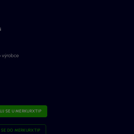
i
o výrobce
UJ SE U MERKURXTIP
 SE DO MERKURXTIP