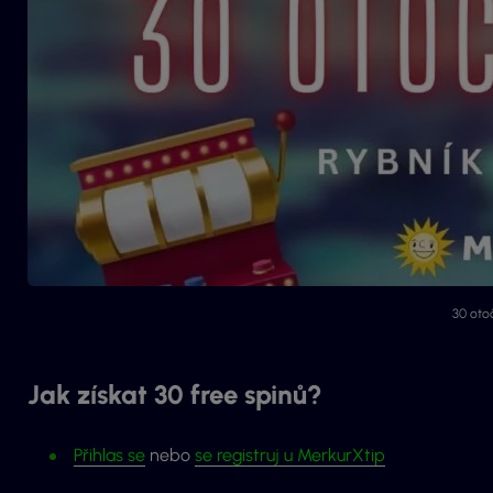
30 oto
Jak získat 30 free spinů?
Přihlas se
nebo
se registruj u MerkurXtip