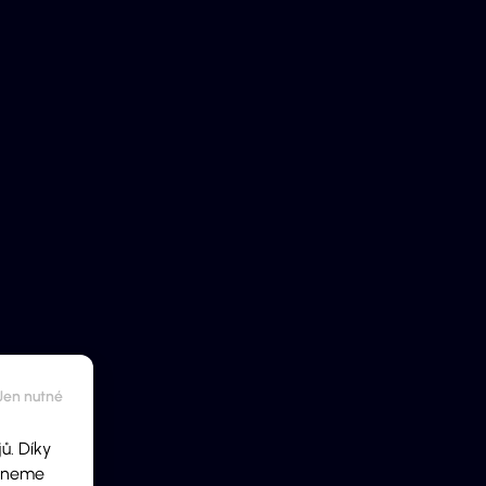
ů. Díky
ídneme