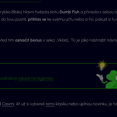
 rybka Blbka, hlavní hvězda slotu
Dumb Fish
a přinesla s sebou a
 do lovu pustíš,
přihlas se
ke svému účtu nebo si ho, pokud si tu
před tím
označit bonus
v sekci „
Vklad
„. To je jako nastražit náv
áš podrobný
návod na registraci
.
od
Casimi
. Ať už si vybereš
retro
klasiku nebo úplnou novinku, je to