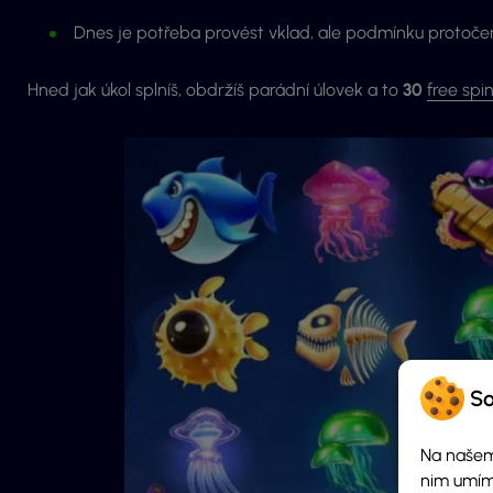
Dnes je potřeba provést vklad, ale podmínku protočen
Hned jak úkol splníš, obdržíš parádní úlovek a to
30
free spi
So
Na našem
nim umím