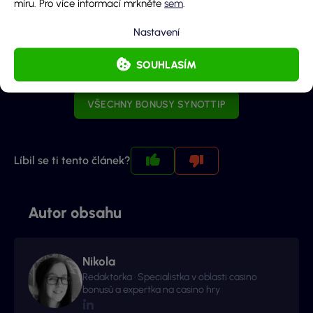
míru. Pro více informací mrkněte
sem
.
Jednoduché dosažení
Nastavení
90%
Detail bonusu
SOUHLASÍM
Ministerstvo financí varuje: Účastí na hazardní hře může vzniknout závislost.
VŠECHNY BONUSY SYNOTTIP
Líbil se ti tento článek?
Autor obsahu
Nikola
Redaktorka · Specialistka v oblasti casino
bonusů a expertka na casino hry