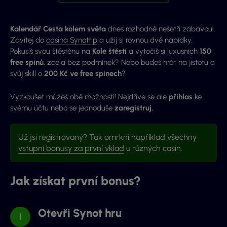
Kalendář Cesta kolem světa
dnes rozhodně nešetří zábavou!
Zavítej do
casina Synottip
a užij si rovnou dvě nabídky.
Pokusíš svou štěstěnu na
Kole štěstí
a vytočíš si luxusních
150
free spinů
, zcela bez podmínek? Nebo budeš hrát na jistotu a
svůj skill o
200 Kč ve free spinech
?
Vyzkoušet můžeš obě možnosti! Nejdříve se ale
přihlas
ke
svému účtu nebo se jednoduše
zaregistruj.
Už jsi registrovaný? Tak omrkni například všechny
vstupní bonusy za první vklad
u různých casin.
Jak získat první bonus?
Otevři Synot hru