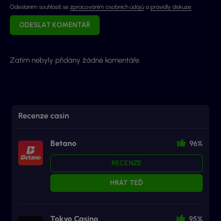
Odeslaním souhlasíš se
zpracováním osobních údajů
a
pravidly diskuze
.
ODESLAT KOMENTÁŘ
Zatím nebyly přidány žádné komentáře.
Recenze casin
Betano
96%
RECENZE
HRÁT TEĎ
Tokyo Casino
95%