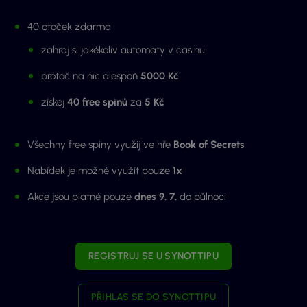
40 otoček zdarma
zahraj si
jakékoliv automaty
v casinu
protoč na nic alespoň
5000 Kč
získej
40 free spinů
za
5 Kč
Všechny free spiny využij ve hře
Book of Secrets
Nabídek je možné využít pouze
1x
Akce jsou platné pouze
dnes 9. 7.
do půlnoci
REGISTRUJ SE U SYNOTTIPU
PŘIHLAS SE DO SYNOTTIPU