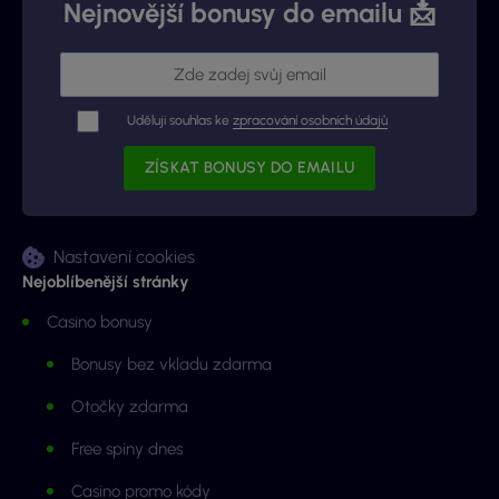
Nejnovější bonusy do emailu 📩
Uděluji souhlas ke
zpracování osobních údajů
Nastavení cookies
Nejoblíbenější stránky
Casino bonusy
Bonusy bez vkladu zdarma
Otočky zdarma
Free spiny dnes
Casino promo kódy