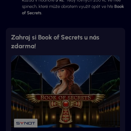
každá v hodnotě
5 Kč
. Tedy rovných
200 Kč ve free
spinech
, které může obratem využít opět ve hře
Book
of Secrets
.
Zahraj si Book of Secrets u nás
zdarma!