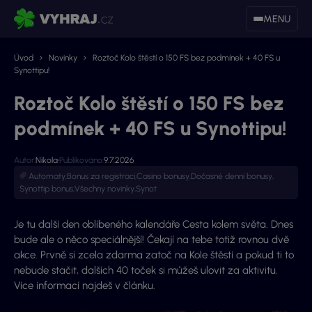
MENU
Úvod
Novinky
Roztoč Kolo štěstí o 150 FS bez podmínek + 40 FS u
Synottipu!
Roztoč Kolo štěstí o 150 FS bez
podmínek + 40 FS u Synottipu!
Autor:
Nikola
Publikováno:
9.7.2026
Automaty
,
Bonus za registraci
,
Casino bonusy
,
Dočasné denní bonusy
,
Synottip bonus
,
Všechny novinky
,
Synot
Je tu další den oblíbeného kalendáře Cesta kolem světa. Dnes
bude ale o něco speciálnější! Čekají na tebe totiž rovnou dvě
akce. Prvně si zcela zdarma zatoč na Kole štěstí a pokud ti to
nebude stačit, dalších 40 toček si můžeš ulovit za aktivitu.
Více informací najdeš v článku.