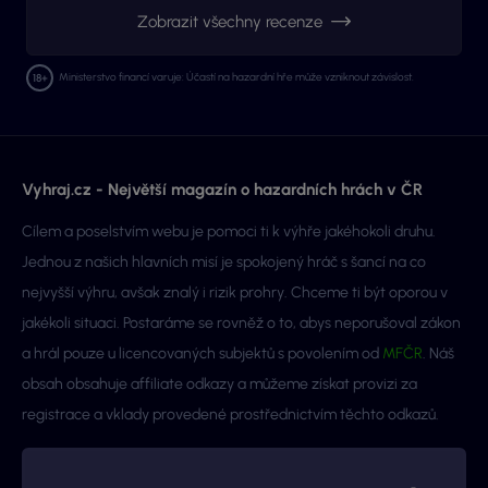
Zobrazit všechny recenze
Ministerstvo financí varuje: Účastí na hazardní hře může vzniknout závislost.
Vyhraj.cz - Největší magazín o hazardních hrách v ČR
Cílem a poselstvím webu je pomoci ti k výhře jakéhokoli druhu.
Jednou z našich hlavních misí je spokojený hráč s šancí na co
nejvyšší výhru, avšak znalý i rizik prohry. Chceme ti být oporou v
jakékoli situaci. Postaráme se rovněž o to, abys neporušoval zákon
a hrál pouze u licencovaných subjektů s povolením od
MFČR
. Náš
obsah obsahuje affiliate odkazy a můžeme získat provizi za
registrace a vklady provedené prostřednictvím těchto odkazů.