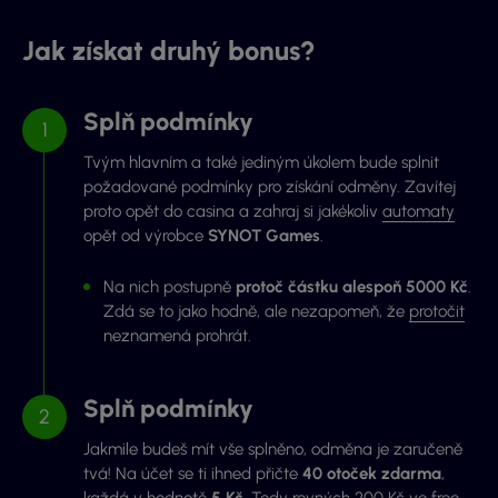
Jak získat druhý bonus?
Splň podmínky
Tvým hlavním a také jediným úkolem bude splnit
požadované podmínky pro získání odměny. Zavítej
proto opět do casina a zahraj si jakékoliv
automaty
opět od výrobce
SYNOT Games
.
Na nich postupně
protoč částku alespoň 5000 Kč
.
Zdá se to jako hodně, ale nezapomeň, že
protočit
neznamená prohrát.
Splň podmínky
Jakmile budeš mít vše splněno, odměna je zaručeně
tvá! Na účet se ti ihned přičte
40 otoček zdarma
,