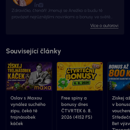
Zdravíčko, čtenáři! Jmenuji se Anežka a budu tě
provázet nejrůznějšími novinkami a bonusy ve světě
hazardu!
Více o autorovi
Související články
Oslav s Maxou
Free spiny a
Získej a
vynález suchého
bonusy dnes
v bonus
zipu, čeká tě
ČTVRTEK 6. 8.
vouchere
trojnásobek
2026 (4152 FS)
Středečn
káček
Bet výzv
Tipsport