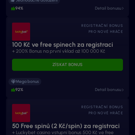
Jednoduché dosažení
94%
Detail bonusu
REGISTRAČNÍ BONUS
PRO NOVÉ HRÁČE
100 Kč ve free spinech za registraci
+ 200% Bonus na první vklad až 100 000 Kč
ZÍSKAT BONUS
Mega bonus
92%
Detail bonusu
REGISTRAČNÍ BONUS
PRO NOVÉ HRÁČE
50 Free spinů (2 Kč/spin) za registraci
+ Luckybet casino vstupní bonus 500 Kč ve free