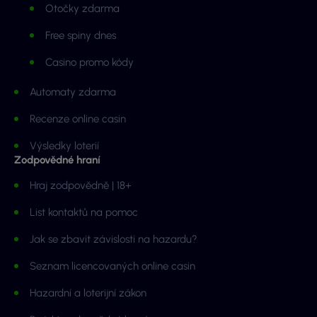
Otočky zdarma
Free spiny dnes
Casino promo kódy
Automaty zdarma
Recenze online casin
Výsledky loterií
Zodpovědné hraní
Hraj zodpovědně | 18+
List kontaktů na pomoc
Jak se zbavit závislosti na hazardu?
Seznam licencovaných online casin
Hazardní a loterijní zákon