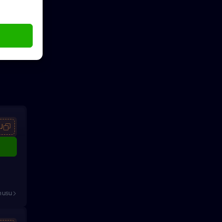
J
nusu