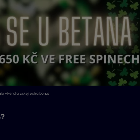
nto víkend a získej extra bonus
š?