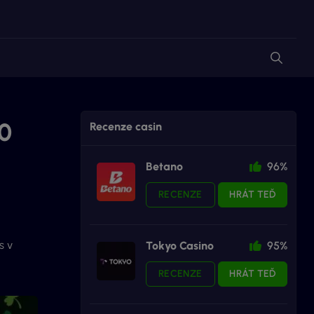
50
Recenze casin
Betano
96%
RECENZE
HRÁT TEĎ
s v
Tokyo Casino
95%
RECENZE
HRÁT TEĎ