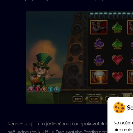
So
Na našem
Nenech si ujít tuto jedinečnou a neopakovatelnou nabídku od 
nim umím
než jednou tolik! Užij si Den svatého Patrika naplno a očeká