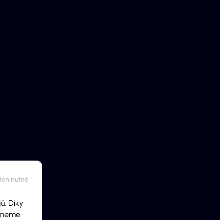
ů. Díky
j více,
ídneme