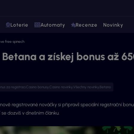
Loterie
Automaty
Recenze
Novinky
 ve free spinech
u Betana a získej bonus až 6
nus za registraci
,
Casino bonusy
,
Casino novinky
,
Všechny novinky
,
Betano
nově registrované nováčky si připravil speciální registrační bonu
í se dozvíš v dnešním článku.