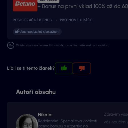
Bez vkladu
+ Bonus na první vklad 100% až do 60
REGISTRAČNÍ BONUS
PRO NOVÉ HRÁČE
Jednoduché dosažení
Ministerstvo financí varuje: Účastí na hazardní hře může vzniknout závislost.
Líbil se ti tento článek?
Autoři obsahu
Nikola
Zdravím všec
Redaktorka · Specialistka v oblasti
vás naučím v
casino bonusů a expertka na