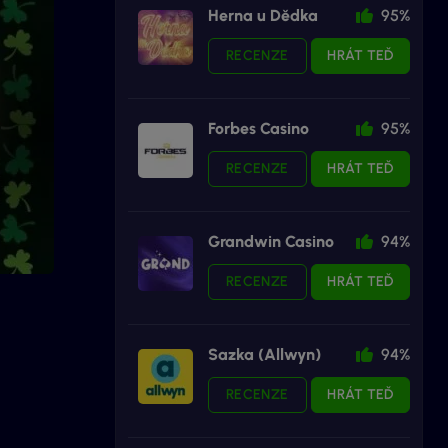
Herna u Dědka
95%
RECENZE
HRÁT TEĎ
Forbes Casino
95%
RECENZE
HRÁT TEĎ
Grandwin Casino
94%
RECENZE
HRÁT TEĎ
Sazka (Allwyn)
94%
RECENZE
HRÁT TEĎ