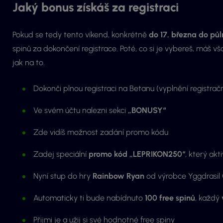
Jaký bonus získáš za registraci
Pokud se tedy tento víkend, konkrétně
do 17. března do půl
spinů za dokončení registrace. Poté, co si je vybereš, máš vš
jak na to.
Dokonči plnou registraci na Betanu (vyplnění registrač
Ve svém účtu nalezni sekci
„BONUSY“
Zde vidíš možnost zadání promo kódu
Zadej speciální
promo kód „LEPRIKON250“
, který akt
Nyní stup do hry
Rainbow Ryan
od výrobce Yggdrasil
Automaticky ti bude nabídnuto
100 free spinů
, každý
Přijmi je a užij si své hodnotné free spiny