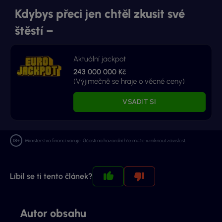
Kdybys přeci jen chtěl zkusit své
štěstí –
Aktuální jackpot
243 000 000 Kč
(Výjimečně se hraje o věcné ceny)
VSADIT SI
Ministerstvo financí varuje: Účastí na hazardní hře může vzniknout závislost.
Líbil se ti tento článek?
Autor obsahu