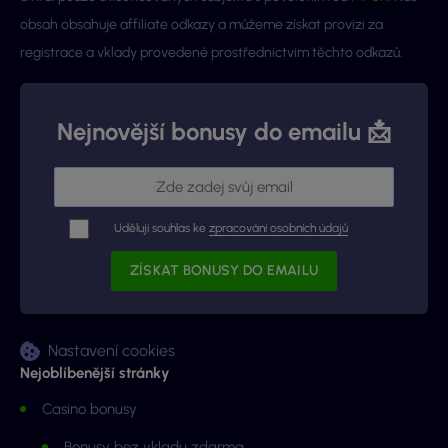
obsah obsahuje affiliate odkazy a můžeme získat provizi za
registrace a vklady provedené prostřednictvím těchto odkazů.
Nejnovější bonusy do emailu 📩
Uděluji souhlas ke
zpracování osobních údajů
Nastavení cookies
Nejoblíbenější stránky
Casino bonusy
Bonusy bez vkladu zdarma