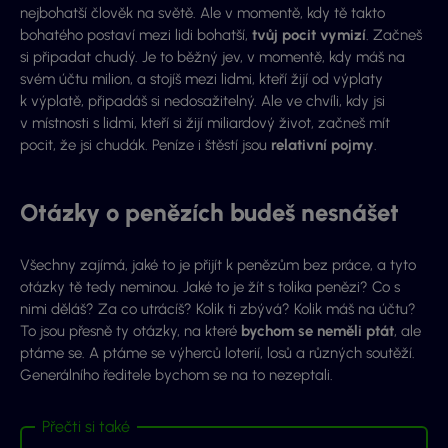
nejbohatší člověk na světě. Ale v momentě, kdy tě takto
bohatého postaví mezi lidi bohatší,
tvůj pocit vymizí
. Začneš
si připadat chudý. Je to běžný jev, v momentě, kdy máš na
svém účtu milion, a stojíš mezi lidmi, kteří žijí od výplaty
k výplatě, připadáš si nedosažitelný. Ale ve chvíli, kdy jsi
v místnosti s lidmi, kteří si žijí miliardový život, začneš mít
pocit, že jsi chudák. Peníze i štěstí jsou
relativní pojmy
.
Otázky o penězích budeš nesnášet
Všechny zajímá, jaké to je přijít k penězům bez práce, a tyto
otázky tě tedy neminou. Jaké to je žít s tolika penězi? Co s
nimi děláš? Za co utrácíš? Kolik ti zbývá? Kolik máš na účtu?
To jsou přesně ty otázky, na které
bychom se neměli ptát
, ale
ptáme se. A ptáme se výherců loterií, losů a různých soutěží.
Generálního ředitele bychom se na to nezeptali.
Přečti si také