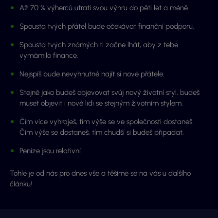
Až 70 % výherců utratí svou výhru do pěti let a méně.
Spousta tvých přátel bude očekávat finanční podporu.
Spousta tvých známých ti začne lhát, aby z tebe
vymámilo finance.
Nejspíš bude nevyhnutné najít si nové přátele.
Stejně jako budeš objevovat svůj nový životní styl, budeš
muset objevit i nové lidi se stejným životním stylem.
Čím více vyhraješ, tím výše se ve společnosti dostaneš.
Čím výše se dostaneš, tím chudší si budeš připadat.
Peníze jsou relativní.
Tohle je od nás pro dnes vše a těšíme se na vás u dalšího
článku!