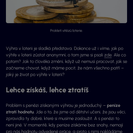
Prokletí vítězů loterie.
Výhra v loterii je sladká představa. Dokonce už i víme, jak po
výhře v loterii zůstat anonymní, o tom jsme si psali
zde
. Ale co
potom? Jak to člověka změní, když už nemusí pracovat, jak se
začneme chovat, když máme pocit, že nám všechno patří –
jaký je život po výhře v loterii?
Lehce získáš, lehce ztratíš
Problém s penězi získanými výhrou je jednoduchý –
peníze
ztratí hodnotu
. Jde o to, že jsme od dětství učeni, že jsou věci,
zpravidla ty dobré, které si musíme zasloužit. A s penězi to
není jiné. V momentě, kdy peníze získáme bez snahy, nemají
pro nás hodnotu odvedené práce, a proto s nimi nakládáme