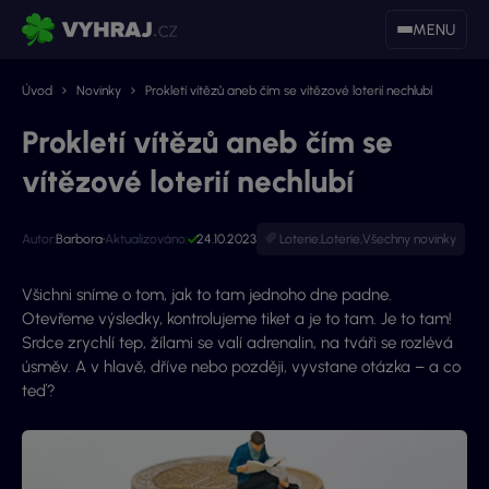
MENU
Úvod
Novinky
Prokletí vítězů aneb čím se vítězové loterií nechlubí
Prokletí vítězů aneb čím se
vítězové loterií nechlubí
Autor:
Barbora
Aktualizováno:
24.10.2023
Loterie
,
Loterie
,
Všechny novinky
Všichni sníme o tom, jak to tam jednoho dne padne.
Otevřeme výsledky, kontrolujeme tiket a je to tam. Je to tam!
Srdce zrychlí tep, žílami se valí adrenalin, na tváři se rozlévá
úsměv. A v hlavě, dříve nebo později, vyvstane otázka – a co
teď?