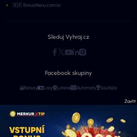
🇧🇷 BonusMenu.com.br
Sleduj Vyhraj.cz
Facebook skupiny
Bonusy
Losy
Loterie
Automaty
Soutěže
Copyright © 2026 - Všechna práva vyhrazena. Vyhraj.cz | Ministerstvo financí
varuje: Účastí na hazardní hře může vzniknout závislost! Stránky mají čistě
informační charakter. Veškeré informace se týkají osob starších 18 let.
Provozovatelem webu je ExeMedia s.r.o. se sídlem Kurzova 2222/16, Stodůlky,