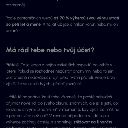
rozmarněji.
Podle zahraničních webů
až 70 % výherců svou výhru utratí
do pěti let a méně
. A to, ať už jde o milion korun nebo milion
dolarů.
Má rád tebe nebo tvůj účet?
Přátelé. To je jeden z nejbolestivějších aspektů po výhře v
loterii. Pokud se rozhodneš nezůstat anonymní nebo to jen
dostatečně nedokážeš utajit před tvými přáteli, velice brzy
zjistíš, že se okruh tvých „přátel“ rozrůstá.
Určitě tě napadne, že si toho všimneš, že prostě nebudeš
přijímat nové lidi do svého okruhu známých, ale jsi si jistý, co
se stane s tvými „známými“ v momentě, kdy zjistí, že máš na
o pár nul více než oni? V mnoha případech si lidé okolo
výherce začínají častěji a znatelněji
stěžovat na finanční