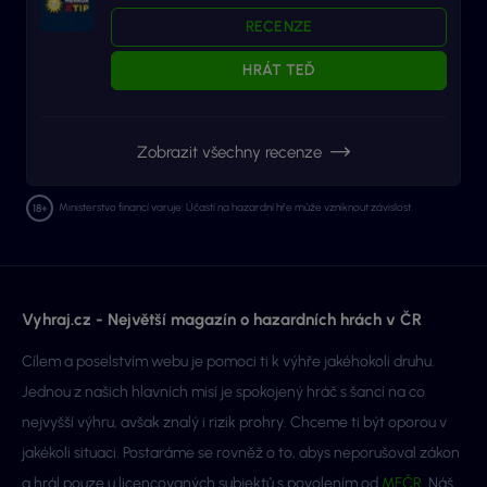
RECENZE
HRÁT TEĎ
Zobrazit všechny recenze
Ministerstvo financí varuje: Účastí na hazardní hře může vzniknout závislost.
Vyhraj.cz - Největší magazín o hazardních hrách v ČR
Cílem a poselstvím webu je pomoci ti k výhře jakéhokoli druhu.
Jednou z našich hlavních misí je spokojený hráč s šancí na co
nejvyšší výhru, avšak znalý i rizik prohry. Chceme ti být oporou v
jakékoli situaci. Postaráme se rovněž o to, abys neporušoval zákon
a hrál pouze u licencovaných subjektů s povolením od
MFČR
. Náš