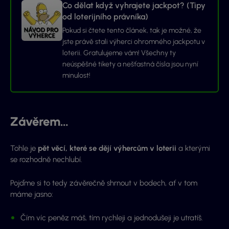
Co dělat když vyhrajete jackpot? (Tipy
od loterijního právníka)
Pokud si čtete tento článek, tak je možné, že
jste právě stali výherci ohromného jackpotu v
loterii. Gratulujeme vám! Všechny ty
neúspěšné tikety a nešťastná čísla jsou nyní
minulost!
Závěrem…
Tohle je
pět věcí, které se dějí výhercům v loterii
a kterými
se rozhodně nechlubí.
Pojďme si to tedy závěrečně shrnout v bodech, ať v tom
máme jasno:
Čím víc peněz máš, tím rychleji a jednodušeji je utratíš.