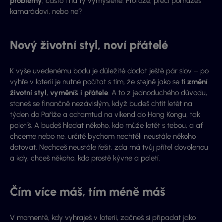
problémy
, často i na ty vymyšlené. Protože, přeci pomůžeš
kamarádovi, nebo ne?
Nový životní styl, noví přátelé
K výše uvedenému bodu je důležité dodat ještě pár slov – po
výhře v loterii je nutné počítat s tím, že stejně jako se ti
změní
životní styl
,
vyměníš i přátele
. A to z jednoduchého důvodu,
staneš se finančně nezávislým, když budeš chtít letět na
týden do Paříže a odtamtud na víkend do Hong Kongu, tak
poletíš. A budeš hledat někoho, kdo může letět s tebou, a ať
chceme nebo ne, určitě bychom nechtěli neustále někoho
dotovat. Nechceš neustále řešit, zda má tvůj přítel dovolenou
a kdy, chceš někoho, kdo prostě kývne a poletí.
Čím více máš, tím méně máš
V momentě, kdy vyhraješ v loterii, začneš si připadat jako