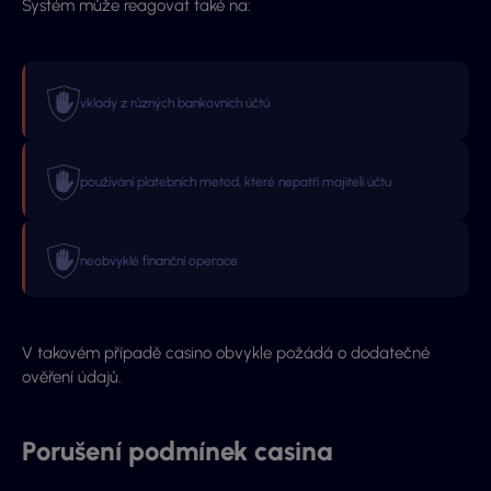
Systém může reagovat také na:
vklady z různých bankovních účtů
používání platebních metod, které nepatří majiteli účtu
neobvyklé finanční operace
V takovém případě casino obvykle požádá o dodatečné
ověření údajů.
Porušení podmínek casina