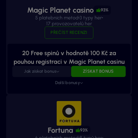
Magic Planet casino
93%
5 platebních metod
3 typy her
17 provozovatelů her
PŘEČÍST RECENZI
20 Free spinů v hodnotě 100 Kč za
pouhou registraci v Magic Planet casinu
Jak získat bonus
ZÍSKAT BONUS
Další bonusy
Fortuna
93%
6 platebních metod
8 typů her