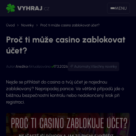
MENU
Úvod
Novinky
Proč ti může casino zablokovat účet?
Proč ti může casino zablokovat
účet?
Autor:
Anežka
Aktualizováno:
17.3.2026
Automaty
,
Všechny novinky
Nejde se přihlásit do casina a tvůj účet je najednou
zablokovaný? Nepropadej panice. Ve většině případů jde o
běžnou bezpečnostní kontrolu nebo nedokončený krok při
registraci.