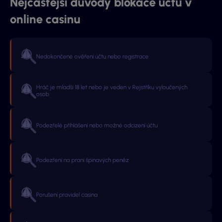
Nejčastější důvody blokace účtu v
online casinu
Nedokončené ověření účtu nebo registrace
Hráč je mladší 18 let nebo je veden v Rejstříku vyloučených
osob
Podezřelé přihlášení nebo možné odcizení účtu
Podezření na praní špinavých peněz
Porušení pravidel casina