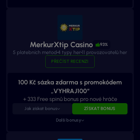
MerkurXtip Casino
93%
5 platebních metod
4 typy her
11 provozovatelů her
PŘEČÍST RECENZI
100 Kč sázka zdarma s promokódem
„VYHRAJ100“
+ 333 Free spinů bonus pro nové hráče
Jak získat bonus
ZÍSKAT BONUS
Další bonusy