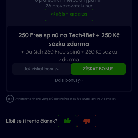
26 provozovatelů her
PŘEČÍST RECENZI
250 Free spinů na Tech4Bet + 250 Kč
sázka zdarma
+ Dalších 250 Free spinů + 250 Kč sázka
zdarma
Jak získat bonus
ZÍSKAT BONUS
Další bonusy
Ministerstvo financí varuje: Účastí na hazardní hře může vzniknout závislost.
Líbil se ti tento článek?