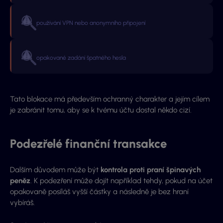
používání VPN nebo anonymního připojení
opakované zadání špatného hesla
Tato blokace má především ochranný charakter a jejím cílem
je zabránit tomu, aby se k tvému účtu dostal někdo cizí.
Podezřelé finanční transakce
Dalším důvodem může být
kontrola proti praní špinavých
peněz
. K podezření může dojít například tehdy, pokud na účet
opakovaně posíláš vyšší částky a následně je bez hraní
vybíráš.