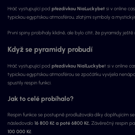
Hráč vystupující pod
přezdívkou NiaLuckybet
si v online c
typickou egyptskou atmosférou, zlatými symboly a mystickými 
První spiny probíhaly klidně, ale bylo cítit, že pyramidy ještě
Když se pyramidy probudí
Hráč vystupující pod
přezdívkou NialLuckybe
t si v online 
typickou egyptskou atmosférou se zpočátku vyvíjela nenápa
spustily respin funkci.
Jak to celé probíhalo?
Respin funkce se postupně prodlužovala díky doplňujícím s
následovalo
16 800 Kč a poté 6800 Kč.
Závěrečný respin pak
100 000 Kč
.