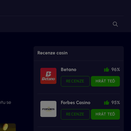
Recenze casin
Betano
96%
RECENZE
HRÁT TEĎ
etu se
Forbes Casino
95%
RECENZE
HRÁT TEĎ