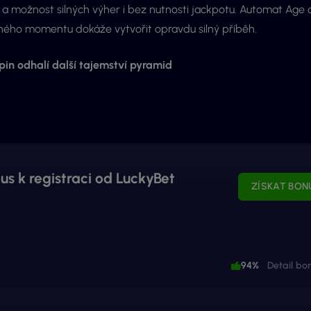
 a možnost silných výher i bez nutnosti jackpotu. Automat Age 
vného momentu dokáže vytvořit opravdu silný příběh.
pin odhalí další tajemství pyramid
nus k registraci od LuckyBet
ZÍSKAT BON
94%
Detail bo