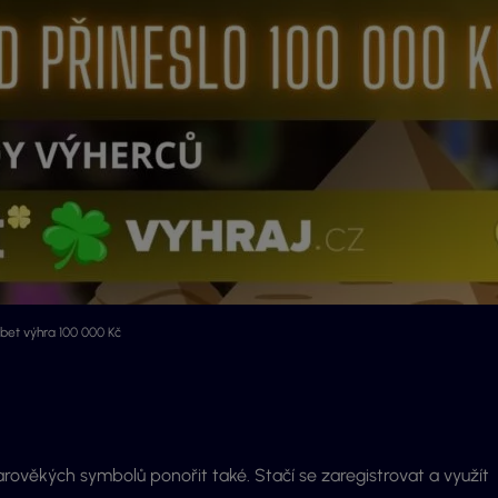
bet výhra 100 000 Kč
arověkých symbolů ponořit také. Stačí se zaregistrovat a využít