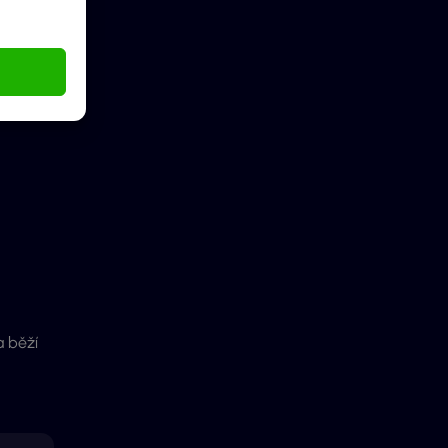
a běží