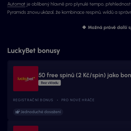
Automat
je oblíbený hlavně pro plynulé tempo, přehlednost
Pyramids znovu ukázal, že kombinace respinů, wildů a sprá
🍀 Možná právě další s
LuckyBet bonusy
50 free spinů (2 Kč/spin) jako bo
Bez vkladu
REGISTRAČNÍ BONUS
PRO NOVÉ HRÁČE
Jednoduché dosažení