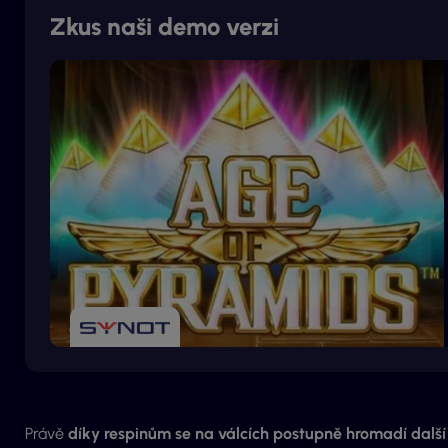
Zkus naši demo verzi
Právě
díky respinům se na válcích postupně hromadí další