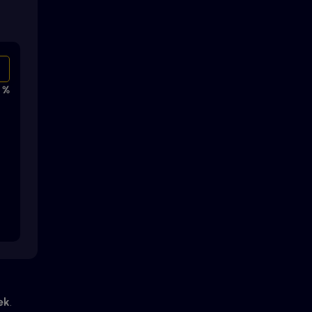
 %
ek
.