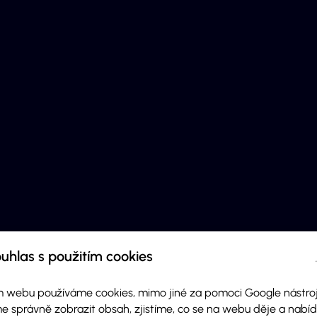
uhlas s použitím cookies
 webu používáme cookies, mimo jiné za pomoci Google nástroj
e správně zobrazit obsah, zjistíme, co se na webu děje a nab