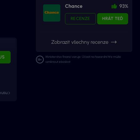
Chance
93%
RECENZE
HRÁT TEĎ
Zobrazit všechny recenze
US
Ministerstvo financí varuje: Účastí na hazardní hře může
vzniknout závislost.
nusu