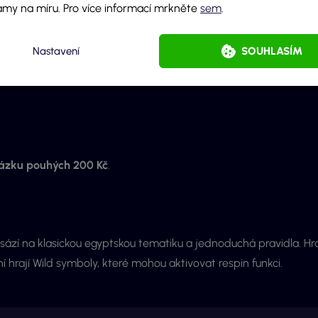
amy na míru. Pro více informací mrkněte
sem
.
Nastavení
SOUHLASÍM
ázku pouhých 200 Kč
.
ý sází na klasickou egyptskou tematiku a jednoduchá pravidla. Hr
ní hrají Wild symboly, které mohou aktivovat respin funkci.