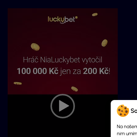
Video
přehrávač
So
Na našem
nim umím