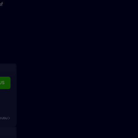
of
US
nusu