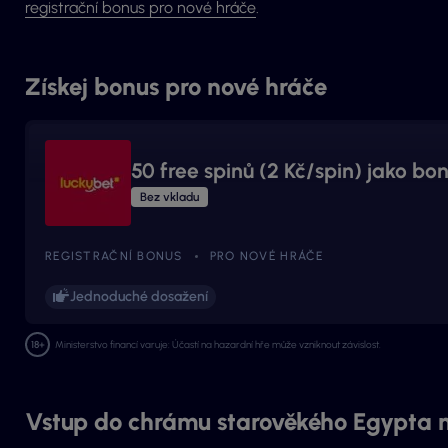
registrační bonus pro nové hráče
.
Získej bonus pro nové hráče
50 free spinů (2 Kč/spin) jako bo
Bez vkladu
REGISTRAČNÍ BONUS
PRO NOVÉ HRÁČE
Jednoduché dosažení
Ministerstvo financí varuje: Účastí na hazardní hře může vzniknout závislost.
Vstup do chrámu starověkého Egypta m