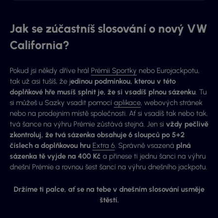
Jak se zúčastníš slosování o nový VW
California?
Pokud jsi někdy dříve hrál
Prémii Sportky
nebo Eurojackpotu,
tak už asi tušíš, že j
edinou podmínkou, kterou v této
doplňkové hře musíš splnit je, že si vsadíš plnou sázenku
. Tu
si můžeš u Sazky vsadit pomocí
aplikace
, webových stránek
nebo na prodejním místě společnosti. Ať si vsadíš tak nebo tak,
tvá šance na výhru Prémie zůstává stejná. Jen si
vždy pečlivě
zkontroluj, že tvá sázenka obsahuje 6 sloupců po 5+2
číslech a doplňkovou hru
Extra 6
. Správně vsazená
plná
sázenka tě vyjde na 400 Kč
a přinese ti jednu šanci na výhru
dnešní Prémie a rovnou šest šancí na výhru dnešního jackpotu.
Držíme ti palce, ať se na tebe v dnešním slosování usměje
štěstí.