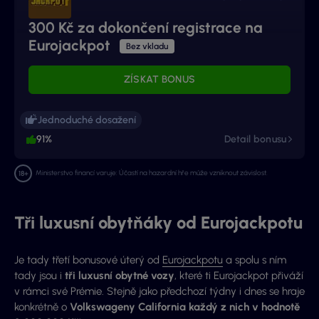
300 Kč za dokončení registrace na
Eurojackpot
Bez vkladu
ZÍSKAT BONUS
Jednoduché dosažení
91%
Detail bonusu
Ministerstvo financí varuje: Účastí na hazardní hře může vzniknout závislost.
Tři luxusní obytňáky od Eurojackpotu
Je tady třetí bonusové úterý od
Eurojackpotu
a spolu s ním
tady jsou i
tři luxusní obytné vozy
, které ti Eurojackpot přiváží
v rámci své Prémie. Stejně jako předchozí týdny i dnes se hraje
konkrétně o
Volkswageny California každý z nich v hodnotě