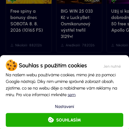
Free spiny a
BIG WIN 25 033
Užij si k
bonusy dnes
Kč v LuckyBet:
dobrodru
SOBOTA 8. 8.
Osmikorunový
50 free 
2026 (10165 FS)
výstřel trefil
Apollo 
3129×!
Nikola
8.8.2026
Anežka
7.8.2026
Nikola
Souhlas s použitím cookies
Přidej komentář
Na našem webu používáme cookies, mimo jiné za pomoci
Google nástrojů. Díky nim umíme správně zobrazit obsah,
Jméno
zjistíme, co se na webu děje a nabídneme vám reklamy na
míru. Pro více informací mrkněte
sem
.
Nastavení
E-mail (nebude zobrazen)
SOUHLASÍM