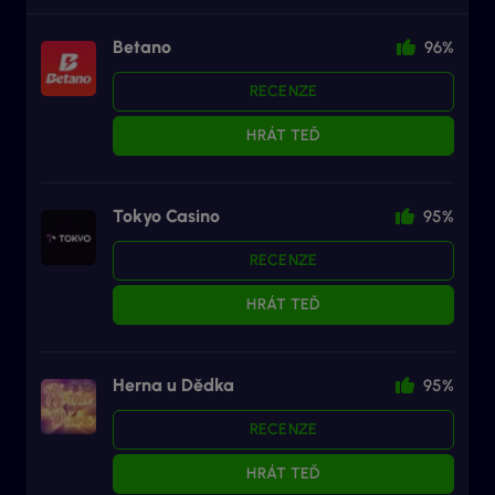
Betano
96%
RECENZE
HRÁT TEĎ
Tokyo Casino
95%
RECENZE
HRÁT TEĎ
Herna u Dědka
95%
RECENZE
HRÁT TEĎ