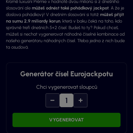
Kromě luxusní Prémie v hodnotě dvou milionů si z dnešního
slosování ale
můžeš odnést také pohádkový jackpot
. A že je
doslova pohádkový! V dnešním slosování si totiž
můžeš přijít
na sumu 2,9 miliardy korun
, která v baku čeká na toho, kdo
správně trefí dnešních 5+2 čísel. Budeš to ty? Pokud chceš,
můžeš si nechat vygenerovat náhodné číselné kombinace od
našeho generátoru náhodných čísel. Třeba jedna z nich bude
ta osudová.
Generátor čísel Eurojackpotu
Chci vygenerovat sloupců
VYGENEROVAT