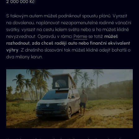
2 000 000 Kč
!
S takovým autem můžeš podniknout spoustu plánů. Vyrazit
na dovolenou, naplánovat nezapomenutelné rodinné vánoční
svátky, vyrazit na cestu kolem světa nebo si ho můžeš klidně
nevyzvednout. Opravdu v rámci
Prémie
se totiž
můžeš
rozhodnout, zda chceš raději auto nebo finanční ekvivalent
výhry
. Z dnešního slosování tak můžeš klidně odejít bohatší o
dva miliony korun.