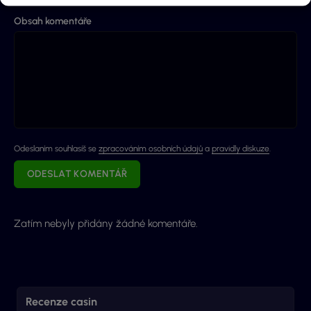
Obsah komentáře
Odeslaním souhlasíš se
zpracováním osobních údajů
a
pravidly diskuze
.
ODESLAT KOMENTÁŘ
Zatím nebyly přidány žádné komentáře.
Recenze casin