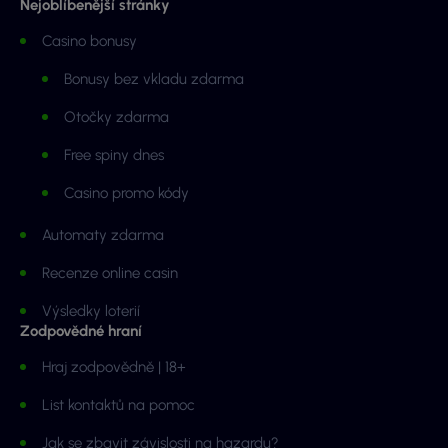
Nejoblíbenější stránky
Casino bonusy
Bonusy bez vkladu zdarma
Otočky zdarma
Free spiny dnes
Casino promo kódy
Automaty zdarma
Recenze online casin
Výsledky loterií
Zodpovědné hraní
Hraj zodpovědně | 18+
List kontaktů na pomoc
Jak se zbavit závislosti na hazardu?