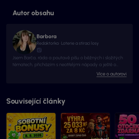
Autor obsahu
Barbora
Redaktorka · Loterie a stírací losy
Jsem Barča, ráda a poutavě píšu o běžných i složitých
tématech, přicházím s neotřelými nápady a ještě o
kousek radši se zlepšuji a získávám nové zkušenosti. I to
Více o autorovi
je důvod proč jsme s Vyhraj.cz navázali kontakt -
začalo to jako nová zkušenost, pokračuje to jako skvělá
spolupráce.
Související články