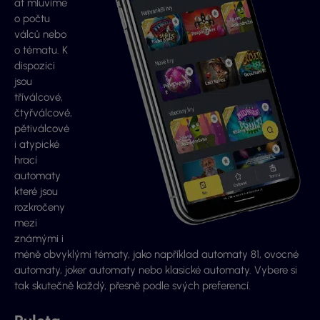
ať mluvíme
o počtu
válců nebo
o tématu. K
dispozici
jsou
tříválcové,
čtyřválcové,
pětiválcové
i atypické
hrací
automaty
které jsou
rozkročeny
mezi
známými i
méně obvyklými tématy, jako například automaty 81, ovocné
automaty, joker automaty nebo klasické automaty. Vybere si
tak skutečně každý, přesně podle svých preferencí.