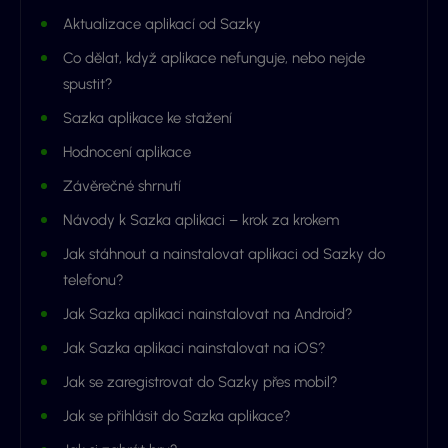
Aktualizace aplikací od Sazky
Co dělat, když aplikace nefunguje, nebo nejde
spustit?
Sazka aplikace ke stažení
Hodnocení aplikace
Závěrečné shrnutí
Návody k Sazka aplikaci – krok za krokem
Jak stáhnout a nainstalovat aplikaci od Sazky do
telefonu?
Jak Sazka aplikaci nainstalovat na Android?
Jak Sazka aplikaci nainstalovat na iOS?
Jak se zaregistrovat do Sazky přes mobil?
Jak se přihlásit do Sazka aplikace?