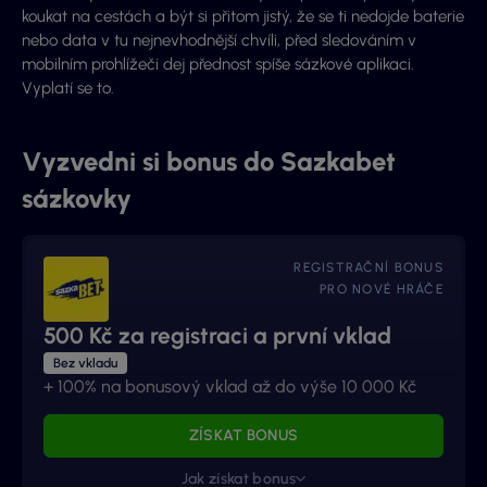
koukat na cestách a být si přitom jistý, že se ti nedojde baterie
nebo data v tu nejnevhodnější chvíli, před sledováním v
mobilním prohlížeči dej přednost spíše sázkové aplikaci.
Vyplatí se to.
Vyzvedni si bonus do Sazkabet
sázkovky
REGISTRAČNÍ BONUS
PRO NOVÉ HRÁČE
500 Kč za registraci a první vklad
Bez vkladu
+ 100% na bonusový vklad až do výše 10 000 Kč
ZÍSKAT BONUS
Jak získat bonus