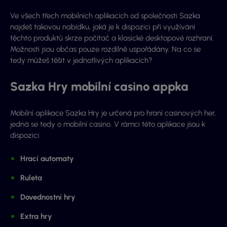
Ve všech třech mobilních aplikacích od společnosti Sazka
najdeš takovou nabídku, jaká je k dispozici při využívání
těchto produktů skrze počítač a klasické desktopové rozhraní.
Možnosti jsou občas pouze rozdílně uspořádány. Na co se
tedy můžeš těšit v jednotlivých aplikacích?
Sazka Hry mobilní casino appka
Mobilní aplikace Sazka Hry je určená pro hraní casinových her,
jedná se tedy o mobilní casino. V rámci této aplikace jsou k
dispozici:
Hrací automaty
Ruleta
Dovednostní hry
Extra hry