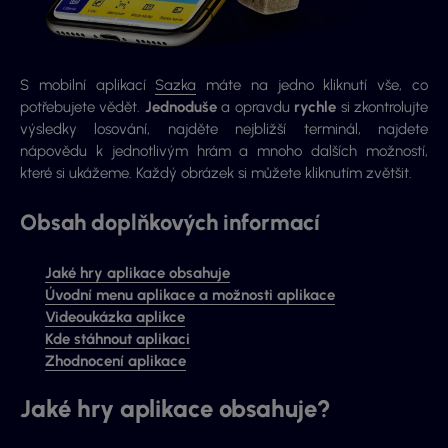
S mobilní aplikací
Sazka
máte na jedno kliknutí vše, co
potřebujete vědět.
Jednoduše
a opravdu
rychle
si zkontrolujte
výsledky losování, najděte nejbližší terminál, najdete
nápovědu k jednotlivým hrám a mnoho dalších možností,
které si ukážeme.
Každý obrázek si můžete kliknutím zvětšit.
Obsah doplňkových informací
Jaké hry aplikace obsahuje
Úvodní menu aplikace a možnosti aplikace
Videoukázka aplikce
Kde stáhnout aplikaci
Zhodnocení aplikace
Jaké hry aplikace obsahuje?