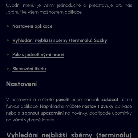
Úvodní menu je velmi jednoduché a představuje pro nás
„bránu“ ke všem možnostem aplikace.
Nastavení aplikace
Vyhledání nejbližší sběrny (terminálu) Sazky
Pole s jednotlivými hrami
Skenování tiketu
Nastavení
V nastavení si můžete
povolit
nebo naopak
zakázat
různé
funkce aplikace. Například si můžete n
astavit zvuky
aplikace
nebo si
zapnout upozornění
na novinky, popřípadě upomínky
na vámi vybrané loterie.
Vyhledání nejbližší sběrny (terminálu)