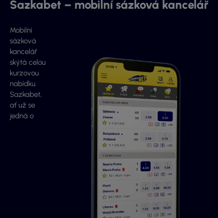
Sazkabet – mobilní sázková kancelář
Mobilní
sázková
kancelář
skýtá celou
kurzovou
nabídku
Sazkabet,
ať už se
jedná o