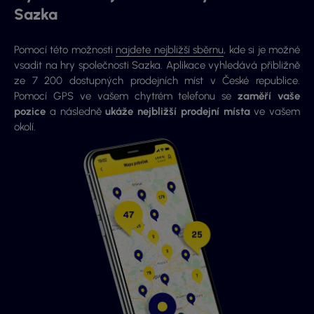
Sazka
Pomocí této možnosti
najdete nejbližší sběrnu
, kde si je možné
vsadit na hry společnosti Sazka. Aplikace vyhledává přibližně
ze 7 200 dostupných prodejních míst v České republice.
Pomocí GPS ve vašem chytrém telefonu se
zaměří vaše
pozice
a následně
ukáže nejbližší prodejní místa
ve vašem
okolí.