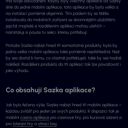
má svoje odůvodnění. Kdyby byly všechny aplikace od Sazky
slité do jedné mobilní aplikace, tato aplikace by byla velká a
na instalaci poměrně objemná. Tím pádem by se těžko
instalovala do mobilních zařízení se skromnějším uložištěm,
jejichž majitelé si rozdělením aplikací mohou ulehčit –
nainstalují si pouze tu sekci, kterou potřebují.
Protože Sazka nabízí hned tři samostatné produkty, byla by
jedna velká mobilní aplikace také poměrně nepřehledná. Než
by ses dostal k tomu, co vlastně potřebuješ, také by ses hodně
naklikal. Rozdělení produktů do tří aplikací tak lze považovat i
jako výhodu.
Co obsahují Sazka aplikace?
Jak bylo řečeno výše, Sazka nabízí hned tři mobilní aplikace –
každou zvlášť pro jeden ze svých produktů. K dispozici tak je
mobilní
casino aplikace
pro casinové hry, pro kurzové sázení a
pro
loterijní hry
a
stírací losy
.