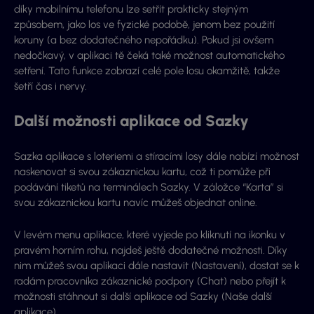
díky mobilnímu telefonu lze setřít prakticky stejným
způsobem, jako los ve fyzické podobě, jenom bez použití
koruny (a bez dodatečného nepořádku). Pokud jsi ovšem
nedočkavý, v aplikaci tě čeká také možnost automatického
setření. Tato funkce zobrazí celé pole losu okamžitě, takže
šetří čas i nervy.
Další možnosti aplikace od Sazky
Sazka aplikace s loteriemi a stíracími losy dále nabízí možnost
naskenovat si svou zákaznickou kartu, což ti pomůže při
podávání tiketů na terminálech Sazky. V záložce “Karta” si
svou zákaznickou kartu navíc můžeš objednat online.
V levém menu aplikace, které vyjede po kliknutí na ikonku v
pravém horním rohu, najdeš ještě dodatečné možnosti. Díky
nim můžeš svou aplikaci dále nastavit (Nastavení), dostat se k
radám pracovníka zákaznické podpory (Chat) nebo přejít k
možnosti stáhnout si další aplikace od Sazky (Naše další
aplikace).