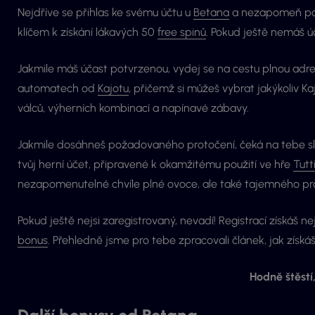
Nejdříve se přihlas ke svému účtu u
Betana
a nezapomeň potv
klíčem k získání lákavých 50
free spinů
. Pokud ještě nemáš úč
Jakmile máš účast potvrzenou, vydej se na cestu plnou adre
automatech od
Kajotu
, přičemž si můžeš vybrat jakýkoliv K
válců, výherních kombinací a napínavé zábavy.
Jakmile dosáhneš požadovaného protočení, čeká na tebe sl
tvůj herní účet, připravené k okamžitému použití ve hře
Tutti
nezapomenutelné chvíle plné ovoce, ale také tajemného pr
Pokud ještě nejsi zaregistrovaný, nevadí! Registrací získáš n
bonus
. Přehledně jsme pro tebe zpracovali článek, jak získáš 
Hodně štěstí,