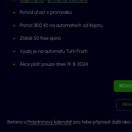
Potvrď účast v promoakci
Protoč 800 Kč na automatech od Kajotu
Získáš 50 free spinů
Využij je na automatu Tutti Frutti
Akce platí pouze dnes 19. 8. 2024
REGIS
PŘIH
Betano a
Prázdninový kalendář
pro tebe připravili další ak