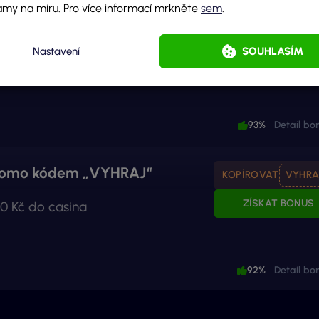
amy na míru. Pro více informací mrkněte
sem
.
aci
KOPÍROVAT
VYHRAJSPOR
dem „VYHRAJSPORT“
Nastavení
SOUHLASÍM
ZÍSKAT BONUS
0 000 Kč na kurzové sázky
93%
Detail bo
 promo kódem „VYHRAJ“
KOPÍROVAT
VYHRA
ZÍSKAT BONUS
0 Kč do casina
92%
Detail bo