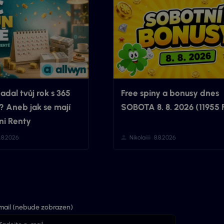
adal tvůj rok s 365
Free spiny a bonusy dnes
c? Aneb jak se mají
SOBOTA 8. 8. 2026 (11955 
ni Renty
.8.2026
Nikola
8.8.2026
mail (nebude zobrazen)