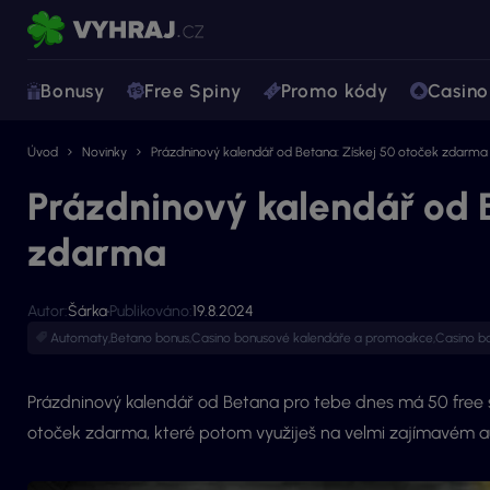
Bonusy
Free Spiny
Promo kódy
Casino
Úvod
Novinky
Prázdninový kalendář od Betana: Získej 50 otoček zdarma
Prázdninový kalendář od B
zdarma
Autor:
Šárka
Publikováno:
19.8.2024
Automaty
,
Betano bonus
,
Casino bonusové kalendáře a promoakce
,
Casino b
Prázdninový kalendář od Betana pro tebe dnes má 50 free spi
otoček zdarma, které potom využiješ na velmi zajímavém a