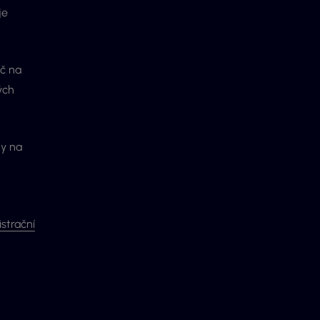
je
Kč na
ých
ny na
strační