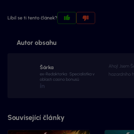
Líbil se ti tento článek?
Autor obsahu
Ahoj! Jsem Š
Šárka
ex-Redaktorka · Specialistka v
hazardního h
oblasti casino bonusů
Související články