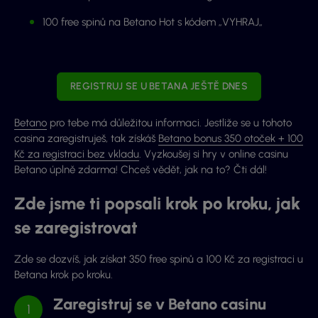
100 free spinů na Betano Hot s kódem „VYHRAJ„
REGISTRUJ SE U BETANA JEŠTĚ DNES
Betano
pro tebe má důležitou informaci. Jestliže se u tohoto
casina zaregistruješ, tak získáš
Betano bonus 350 otoček + 100
Kč za registraci bez vkladu
. Vyzkoušej si hry v online casinu
Betano úplně zdarma! Chceš vědět, jak na to? Čti dál!
Zde jsme ti popsali krok po kroku, jak
se zaregistrovat
Zde se dozvíš, jak získat 350 free spinů a 100 Kč za registraci u
Betana krok po kroku.
Zaregistruj se v Betano casinu