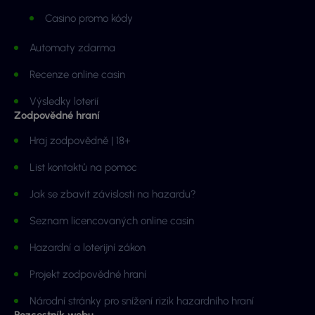
Casino promo kódy
Automaty zdarma
Recenze online casin
Výsledky loterií
Zodpovědné hraní
Hraj zodpovědně | 18+
List kontaktů na pomoc
Jak se zbavit závislosti na hazardu?
Seznam licencovaných online casin
Hazardní a loterijní zákon
Projekt zodpovědné hraní
Národní stránky pro snížení rizik hazardního hraní