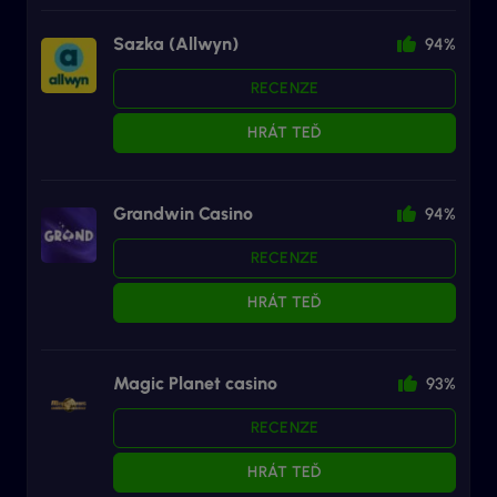
Sazka (Allwyn)
94%
RECENZE
HRÁT TEĎ
Grandwin Casino
94%
RECENZE
HRÁT TEĎ
Magic Planet casino
93%
RECENZE
HRÁT TEĎ