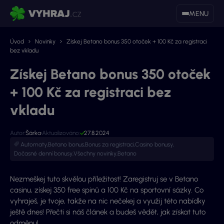
MENU
Úvod
Novinky
Získej Betano bonus 350 otoček + 100 Kč za registraci
bez vkladu
Získej Betano bonus 350 otoček
+ 100 Kč za registraci bez
vkladu
Autor:
Šárka
Aktualizováno:
27.8.2024
Automaty
,
Betano bonus
,
Bonus za registraci
,
Casino bonusy
,
Dočasné denní bonusy
,
Všechny novinky
,
Betano
Nezmeškej tuto skvělou příležitost! Zaregistruj se v Betano
casinu, získej 350 free spinů a 100 Kč na sportovní sázky. Co
vyhraješ, je tvoje, takže na nic nečekej a využij této nabídky
ještě dnes! Přečti si náš článek a budeš vědět, jak získat tuto
odměnu!