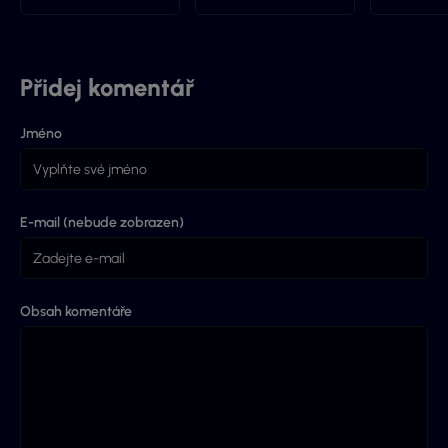
Přidej komentář
Jméno
E-mail (nebude zobrazen)
Obsah komentáře