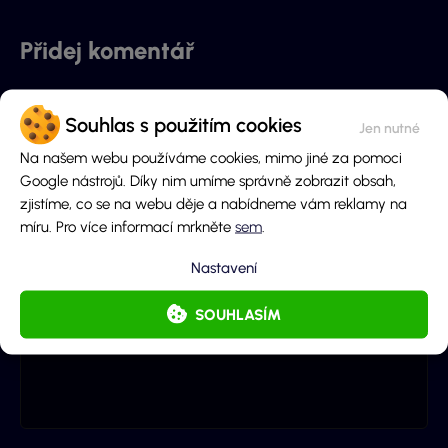
Přidej komentář
Jméno
Souhlas s použitím cookies
Na našem webu používáme cookies, mimo jiné za pomoci
Google nástrojů. Díky nim umíme správně zobrazit obsah,
E-mail (nebude zobrazen)
zjistíme, co se na webu děje a nabídneme vám reklamy na
míru. Pro více informací mrkněte
sem
.
Nastavení
Obsah komentáře
SOUHLASÍM