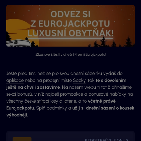
Zkus své štěstí v dnešní Prémii Eurojckpotu!
Ještě před tím, než se pro svou dnešní sázenku vydáš do
aplikace
nebo na prodejní místo
Sazky
, tak
tě s dovolením
ještě na chvíli zastavíme
. Na našem webu ti totiž přinášíme
sekci bonusů
, v níž najdeš promoakce a bonusové nabídky na
všechny české stírací losy
a
loterie
, a to
včetně právě
Eurojackpotu
. Splň podmínky a
užij si dnešní sázení o kousek
výhodněji
.
REGISTRAČNÍ BONUS