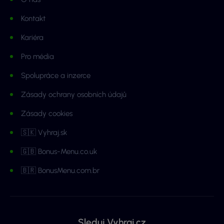
Kontakt
Kariéra
Pro média
Spolupráce a inzerce
Zásady ochrany osobních údajů
Zásady cookies
🇸🇰 Vyhraj.sk
🇬🇧 Bonus-Menu.co.uk
🇧🇷 BonusMenu.com.br
Sleduj Vyhraj.cz