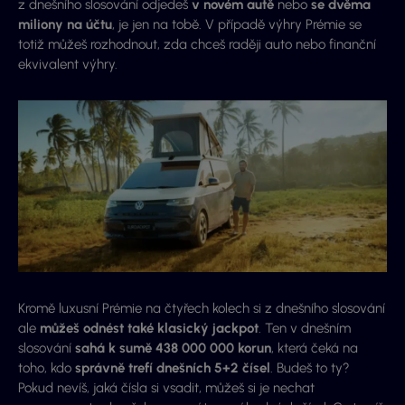
z dnešního slosování odjedeš
v novém autě
nebo
se dvěma
miliony na účtu
, je jen na tobě. V případě výhry Prémie se
totiž můžeš rozhodnout, zda chceš raději auto nebo finanční
ekvivalent výhry.
Kromě luxusní Prémie na čtyřech kolech si z dnešního slosování
ale
můžeš odnést také klasický jackpot
. Ten v dnešním
slosování
sahá k sumě 438 000 000 korun
, která čeká na
toho, kdo
správně
trefí dnešních 5+2 čísel
. Budeš to ty?
Pokud nevíš, jaká čísla si vsadit, můžeš si je nechat