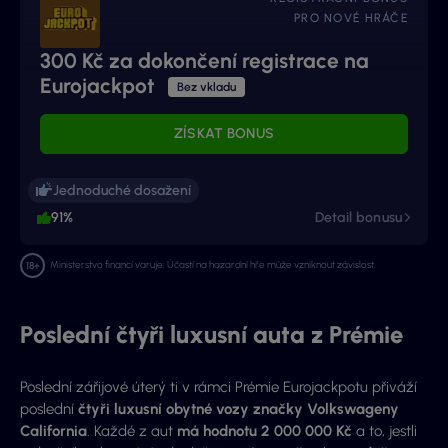
PRO NOVÉ HRÁČE
300 Kč za dokončení registrace na
Eurojackpot
Bez vkladu
ZÍSKAT BONUS
Jednoduché dosažení
91%
Detail bonusu
Ministerstvo financí varuje: Účastí na hazardní hře může vzniknout závislost.
Poslední čtyři luxusní auta z Prémie
Poslední zářijové úterý ti v rámci Prémie Eurojackpotu přiváží
poslední
čtyři luxusní obytné vozy značky Volkswageny
California
. Každé z aut
má hodnotu 2 000 000 Kč
a to, jestli