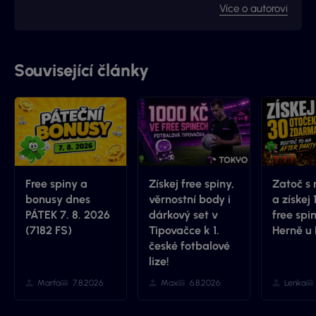
kousek radši se zlepšuji a získávám nové zkušenosti. I to
Více o autorovi
je důvod proč jsme s Vyhraj.cz navázali kontakt -
začalo to jako nová zkušenost, pokračuje to jako skvělá
spolupráce.
Související články
Free spiny a
Získej free spiny,
Zatoč s 
bonusy dnes
věrnostní body i
a získej 
PÁTEK 7. 8. 2026
dárkový set v
free spi
(7182 FS)
Tipovačce k 1.
Herně u
české fotbalové
lize!
Marťa
7.8.2026
Max
6.8.2026
Lenka