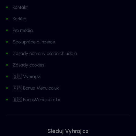
Kontakt
Kariéra
Pro média
Spolupráce a inzerce
Zásady ochrany osobních údajů
Zásady cookies
🇸🇰 Vyhraj.sk
🇬🇧 Bonus-Menu.co.uk
🇧🇷 BonusMenu.com.br
Sleduj Vyhraj.cz