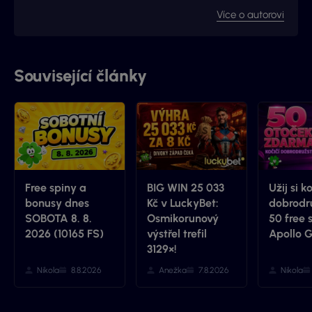
kousek radši se zlepšuji a získávám nové zkušenosti. I to
Více o autorovi
je důvod proč jsme s Vyhraj.cz navázali kontakt -
začalo to jako nová zkušenost, pokračuje to jako skvělá
spolupráce.
Související články
Free spiny a
BIG WIN 25 033
Užij si k
bonusy dnes
Kč v LuckyBet:
dobrodru
SOBOTA 8. 8.
Osmikorunový
50 free 
2026 (10165 FS)
výstřel trefil
Apollo 
3129×!
Nikola
8.8.2026
Anežka
7.8.2026
Nikola