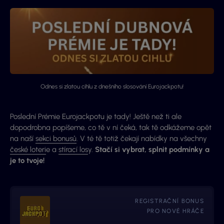
Odnes si zlatou cihlu z dnešního slosování Eurojackpotu!
Poslední Prémie Eurojackpotu je tady! Ještě než ti ale
dopodrobna popíšeme, co tě v ní čeká, tak tě odkážeme opět
na naší
sekci bonusů
. V té tě totiž čekají nabídky na všechny
české loteri
e a
stírací los
y.
Stačí si vybrat, splnit podmínky a
je to tvoje!
REGISTRAČNÍ BONUS
PRO NOVÉ HRÁČE