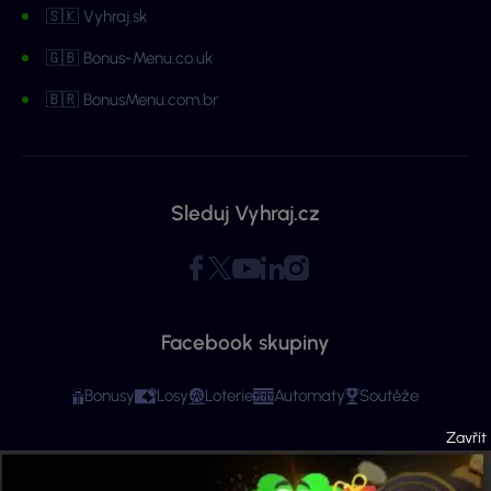
🇸🇰 Vyhraj.sk
🇬🇧 Bonus-Menu.co.uk
🇧🇷 BonusMenu.com.br
Sleduj Vyhraj.cz
Facebook skupiny
Bonusy
Losy
Loterie
Automaty
Soutěže
Copyright © 2026 - Všechna práva vyhrazena. Vyhraj.cz | Ministerstvo financí