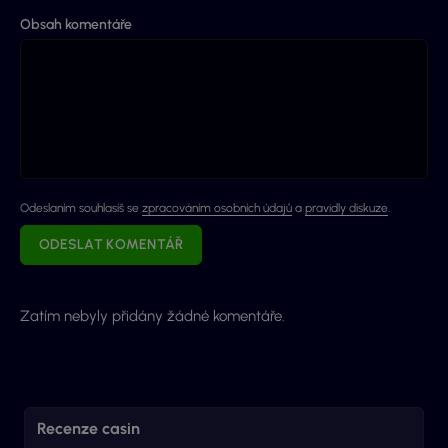
Obsah komentáře
Odeslaním souhlasíš se
zpracováním osobních údajů
a
pravidly diskuze
.
ODESLAT KOMENTÁŘ
Zatím nebyly přidány žádné komentáře.
Recenze casin