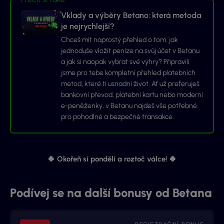
Vklady a výběry Betano: která metoda
je nejrychlejší?
Chceš mít naprostý přehled o tom, jak
jednoduše vložit peníze na svůj účet v Betanu
a jak si naopak vybrat své výhry? Připravili
jsme pro tebe kompletní přehled platebních
metod, které ti usnadní život. Ať už preferuješ
bankovní převod, platební kartu nebo moderní
e-peněženky, v Betanu najdeš vše potřebné
pro pohodlné a bezpečné transakce.
🍀 Okořeň si pondělí a roztoč válce! 🍀
Podívej se na další bonusy od Betana