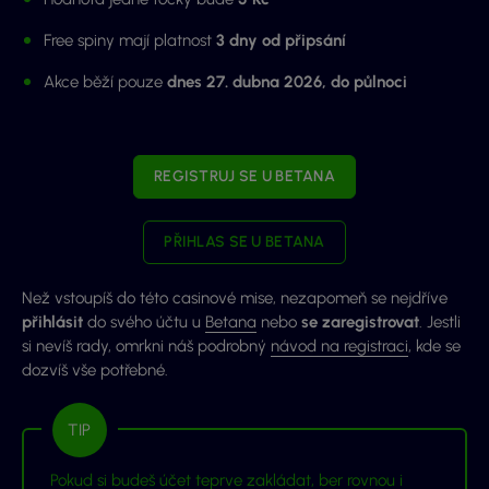
Free spiny mají platnost
3 dny od připsání
Akce běží pouze
dnes 27. dubna 2026, do půlnoci
REGISTRUJ SE U BETANA
PŘIHLAS SE U BETANA
Než vstoupíš do této casinové mise, nezapomeň se nejdříve
přihlásit
do svého účtu u
Betana
nebo
se zaregistrovat
. Jestli
si nevíš rady, omrkni náš podrobný
návod na registraci
, kde se
dozvíš vše potřebné.
Pokud si budeš účet teprve zakládat, ber rovnou i