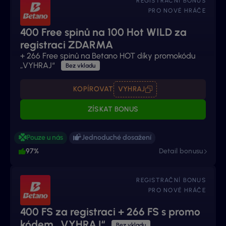
REGISTRAČNÍ BONUS
PRO NOVÉ HRÁČE
400 Free spinů na 100 Hot WILD za
registraci ZDARMA
+
266 Free spinů na Betano HOT díky promokódu
„VYHRAJ“
Bez vkladu
KOPÍROVAT
VYHRAJ
ZÍSKAT BONUS
Pouze u nás
Jednoduché dosažení
97%
Detail bonusu
REGISTRAČNÍ BONUS
PRO NOVÉ HRÁČE
400 FS za registraci + 266 FS s promo
kódem „VYHRAJ“
Bez vkladu