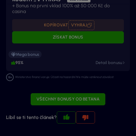
+ Bonus na první vklad 100% až 50 000 Kč do
casina
KOPÍROVAT
VYHRAJ
ZÍSKAT BONUS
Mega bonus
95%
Detail bonusu
Ministerstvo financí varuje: Účastí na hazardní hře může vzniknout závislost.
VŠECHNY BONUSY OD BETANA
Líbil se ti tento článek?