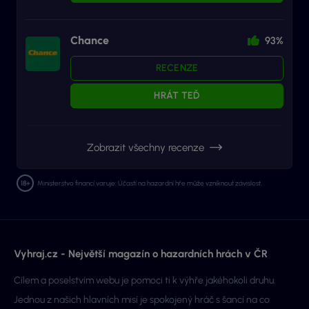
Chance
93%
RECENZE
HRÁT TEĎ
Zobrazit všechny recenze
Ministerstvo financí varuje: Účastí na hazardní hře může vzniknout závislost.
Vyhraj.cz - Největší magazín o hazardních hrách v ČR
Cílem a poselstvím webu je pomoci ti k výhře jakéhokoli druhu.
Jednou z našich hlavních misí je spokojený hráč s šancí na co