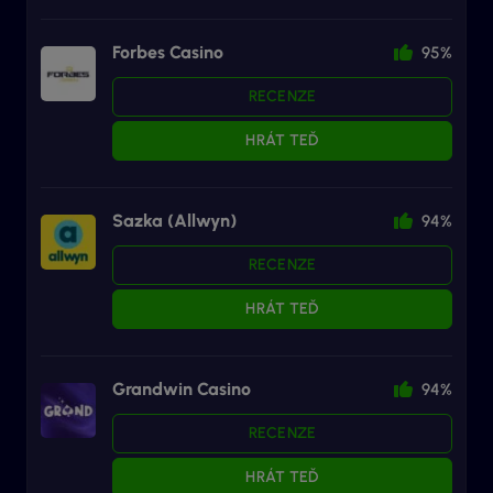
Forbes Casino
95%
RECENZE
HRÁT TEĎ
Sazka (Allwyn)
94%
RECENZE
HRÁT TEĎ
Grandwin Casino
94%
RECENZE
HRÁT TEĎ