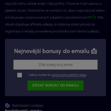
nejvyšší výhru, avšak znalý i rizik prohry. Chceme ti být oporou v
jakékoli situaci. Postaráme se rovněž o to, abys neporušoval zákon
a hrál pouze u licencovaných subjektů s povolením od
MFČR
. Náš
obsah obsahuje affiliate odkazy a můžeme získat provizi za
registrace a vklady provedené prostřednictvím těchto odkazů.
Nejnovější bonusy do emailu 📩
Uděluji souhlas ke
zpracování osobních údajů
Nastavení cookies
Nejoblíbenější stránky