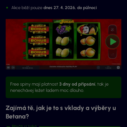
Akce běží pouze
dnes 27. 4. 2026, do půlnoci
Free spiny mají platnost
3 dny od připsání
, tak je
nenechávej ležet ladem moc dlouho.
Zajímá tě, jak je to s vklady a výběry u
Betana?
Přečti si také