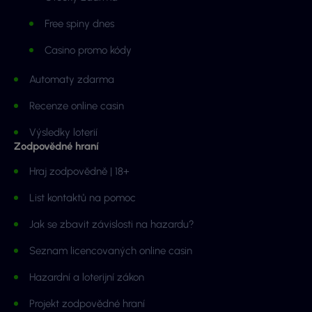
Free spiny dnes
Casino promo kódy
Automaty zdarma
Recenze online casin
Výsledky loterií
Zodpovědné hraní
Hraj zodpovědně | 18+
List kontaktů na pomoc
Jak se zbavit závislosti na hazardu?
Seznam licencovaných online casin
Hazardní a loterijní zákon
Projekt zodpovědné hraní