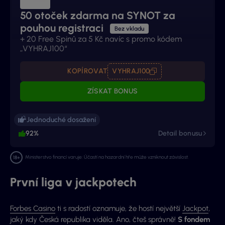
50 otoček zdarma na SYNOT za
pouhou registraci
Bez vkladu
+ 20 Free Spinů za 5 Kč navíc s promo kódem
„VYHRAJ100“
KOPÍROVAT
VYHRAJ100
ZÍSKAT BONUS
Jednoduché dosažení
92%
Detail bonusu
Ministerstvo financí varuje: Účastí na hazardní hře může vzniknout závislost.
První liga v jackpotech
Forbes Casino
ti s radostí oznamuje, že hostí největší
Jackpot
,
jaký kdy Česká republika viděla. Ano, čteš správně!
S fondem