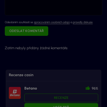
Odeslaním souhlasíš se
zpracováním osobních údajů
a
pravidly diskuze
.
ODESLAT KOMENTÁŘ
Zatím nebyly přidány žádné komentáře.
Recenze casin
Betano
96%
RECENZE