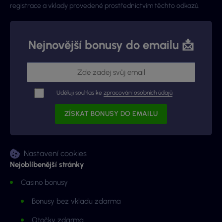
registrace a vklady provedené prostřednictvím těchto odkazů.
Nejnovější bonusy do emailu 📩
Uděluji souhlas ke
zpracování osobních údajů
Nastavení cookies
Nejoblíbenější stránky
Casino bonusy
Bonusy bez vkladu zdarma
Otočky zdarma