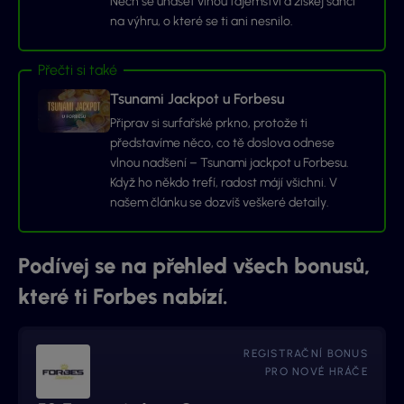
Nech se unášet vlnou tajemství a získej šanci
na výhru, o které se ti ani nesnilo.
Přečti si také
Tsunami Jackpot u Forbesu
Připrav si surfařské prkno, protože ti
představíme něco, co tě doslova odnese
vlnou nadšení – Tsunami jackpot u Forbesu.
Když ho někdo trefí, radost májí všichni. V
našem článku se dozvíš veškeré detaily.
Podívej se na přehled všech bonusů,
které ti Forbes nabízí.
REGISTRAČNÍ BONUS
PRO NOVÉ HRÁČE