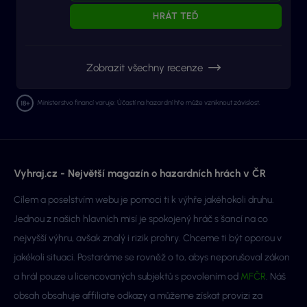
HRÁT TEĎ
Zobrazit všechny recenze
Ministerstvo financí varuje: Účastí na hazardní hře může vzniknout závislost.
Vyhraj.cz - Největší magazín o hazardních hrách v ČR
Cílem a poselstvím webu je pomoci ti k výhře jakéhokoli druhu.
Jednou z našich hlavních misí je spokojený hráč s šancí na co
nejvyšší výhru, avšak znalý i rizik prohry. Chceme ti být oporou v
jakékoli situaci. Postaráme se rovněž o to, abys neporušoval zákon
a hrál pouze u licencovaných subjektů s povolením od
MFČR
. Náš
obsah obsahuje affiliate odkazy a můžeme získat provizi za