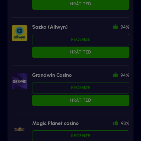
HRÁT TEĎ
Sazka (Allwyn)
94%
RECENZE
HRÁT TEĎ
Grandwin Casino
94%
RECENZE
HRÁT TEĎ
Magic Planet casino
93%
RECENZE