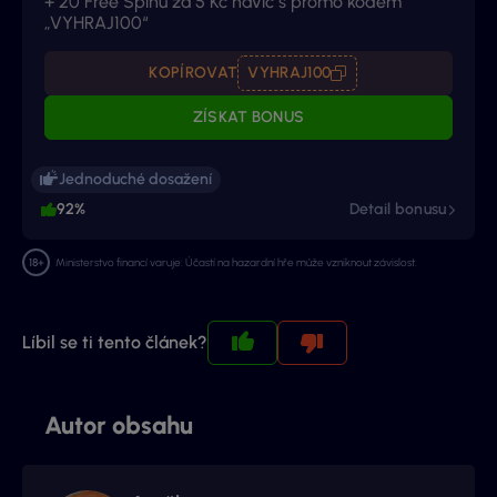
+ 20 Free Spinů za 5 Kč navíc s promo kódem
„VYHRAJ100“
KOPÍROVAT
VYHRAJ100
ZÍSKAT BONUS
Jednoduché dosažení
92%
Detail bonusu
Ministerstvo financí varuje: Účastí na hazardní hře může vzniknout závislost.
Líbil se ti tento článek?
Autor obsahu