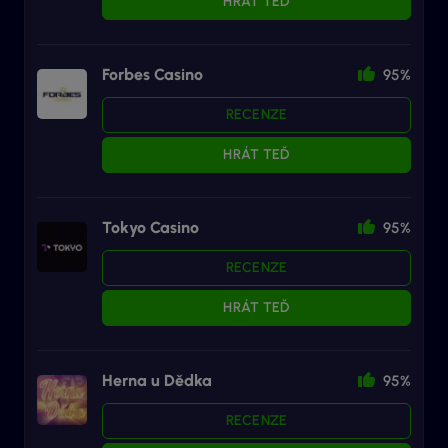
HRÁT TEĎ
Forbes Casino
95%
RECENZE
HRÁT TEĎ
Tokyo Casino
95%
RECENZE
HRÁT TEĎ
Herna u Dědka
95%
RECENZE