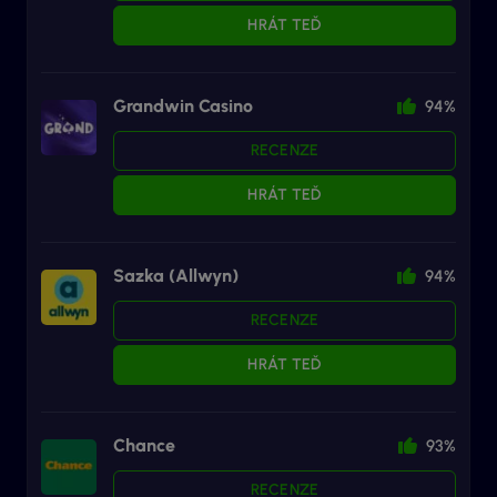
HRÁT TEĎ
Grandwin Casino
94%
RECENZE
HRÁT TEĎ
Sazka (Allwyn)
94%
RECENZE
HRÁT TEĎ
Chance
93%
RECENZE