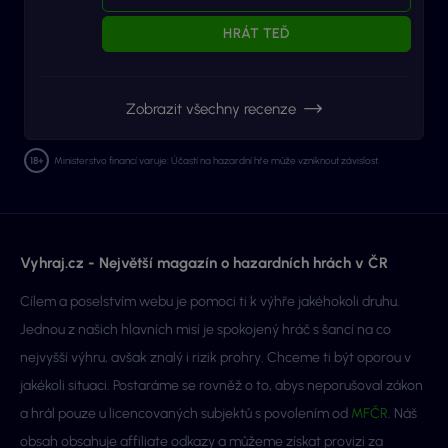
HRÁT TEĎ
Zobrazit všechny recenze
Ministerstvo financí varuje: Účastí na hazardní hře může vzniknout závislost.
Vyhraj.cz - Největší magazín o hazardních hrách v ČR
Cílem a poselstvím webu je pomoci ti k výhře jakéhokoli druhu.
Jednou z našich hlavních misí je spokojený hráč s šancí na co
nejvyšší výhru, avšak znalý i rizik prohry. Chceme ti být oporou v
jakékoli situaci. Postaráme se rovněž o to, abys neporušoval zákon
a hrál pouze u licencovaných subjektů s povolením od
MFČR
. Náš
obsah obsahuje affiliate odkazy a můžeme získat provizi za