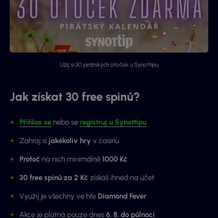
Užij si 30 pirátských otoček u Synottipu
Jak získat 30 free spinů?
Přihlas se
nebo se
registruj u Synottipu
Zahraj si
jakékoliv hry
v casinu
Protoč
na nich minimálně
1000 Kč
30 free spinů za 2 Kč
získáš ihned na účet
Využij je všechny ve hře
Diamond Fever
Akce je platná pouze dnes
6. 8. do půlnoci