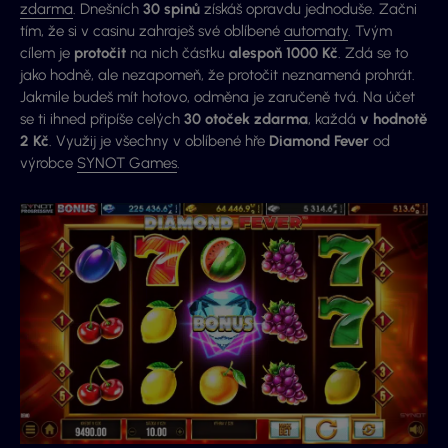
zdarma
. Dnešních
30 spinů
získáš opravdu jednoduše. Začni
tím, že si v casinu zahraješ své oblíbené
automaty
. Tvým
cílem je
protočit
na nich částku
alespoň 1000 Kč
. Zdá se to
jako hodně, ale nezapomeň, že protočit neznamená prohrát.
Jakmile budeš mít hotovo, odměna je zaručeně tvá. Na účet
se ti ihned připíše celých
30 otoček zdarma
, každá
v hodnotě
2 Kč
. Využij je všechny v oblíbené hře
Diamond Fever
od
výrobce
SYNOT Games
.