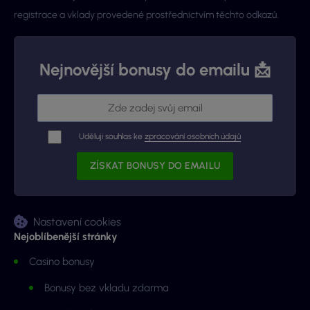
registrace a vklady provedené prostřednictvím těchto odkazů.
Nejnovější bonusy do emailu 📩
Uděluji souhlas ke
zpracování osobních údajů
Nastavení cookies
Nejoblíbenější stránky
Casino bonusy
Bonusy bez vkladu zdarma