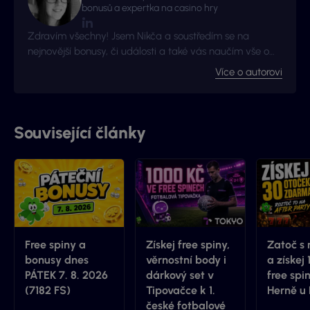
bonusů a expertka na casino hry
Zdravím všechny! Jsem Nikča a soustředím se na
nejnovější bonusy, či události a také vás naučím vše o
nejoblíbenějších casinových hrách.
Více o autorovi
Související články
Free spiny a
Získej free spiny,
Zatoč s 
bonusy dnes
věrnostní body i
a získej 
PÁTEK 7. 8. 2026
dárkový set v
free spi
(7182 FS)
Tipovačce k 1.
Herně u
české fotbalové