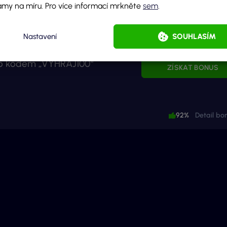
amy na míru. Pro více informací mrkněte
sem
.
97%
Detail bo
Nastavení
SOUHLASÍM
KOPÍROVAT
VYHRAJ10
ouhou registraci
Bez vkladu
omo kódem „VYHRAJ100“
ZÍSKAT BONUS
92%
Detail bo