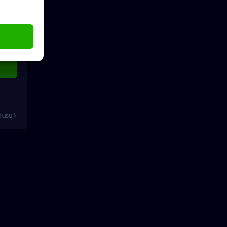
nusu
0
nusu