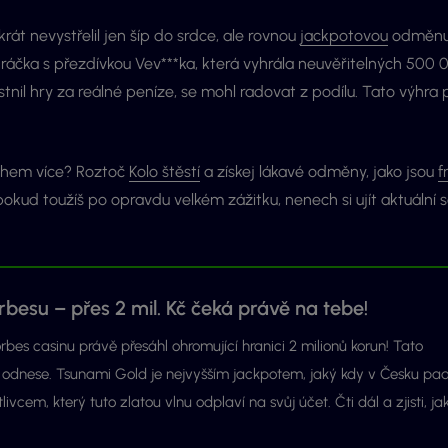
rát nevystřelil jen šíp do srdce, ale rovnou
jackpotovou
odměnu,
hráčka s přezdívkou Vev***ka, která vyhrála neuvěřitelných 500 
tnil hry za reálné peníze, se mohl radovat z podílu. Tato výhra 
nohem více? Roztoč
Kolo štěstí
a získej lákavé odměny, jako jsou
f
pokud toužíš po opravdu velkém zážitku, nenech si ujít aktuální 
besu – přes 2 mil. Kč čeká právě na tebe!
es casinu právě přesáhl ohromující hranici 2 milionů korun! Tato
 ji odnese. Tsunami Gold je nejvyšším jackpotem, jaký kdy v Česku pad
cem, který tuto zlatou vlnu odplaví na svůj účet. Čti dál a zjisti, jak