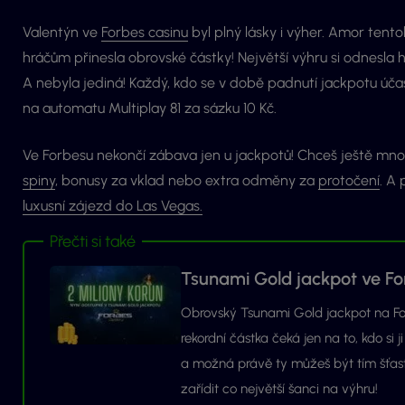
Valentýn ve
Forbes casinu
byl plný lásky i výher. Amor tentok
hráčům přinesla obrovské částky! Největší výhru si odnesla 
A nebyla jediná! Každý, kdo se v době padnutí jackpotu účas
na automatu Multiplay 81 za sázku 10 Kč.
Ve Forbesu nekončí zábava jen u jackpotů! Chceš ještě m
spiny
, bonusy za vklad nebo extra odměny za
protočení
. A 
luxusní zájezd do Las Vegas.
Přečti si také
Tsunami Gold jackpot ve For
Obrovský Tsunami Gold jackpot na Forb
rekordní částka čeká jen na to, kdo si
a možná právě ty můžeš být tím šťastliv
zařídit co největší šanci na výhru!