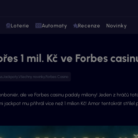
Loterie
Automaty
Recenze
Novinky
es 1 mil. Kč ve Forbes casin
us
,
Jackpoty
,
Všechny novinky
,
Forbes Casino
onboniér, ale ve Forbes casinu padaly miliony! Jeden z hráčů tot
 jackpot mu přihrál více než 1 milion Kč! Amor tentokrát střílel