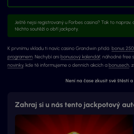
Ještě nejsi registrovaný u Forbes casina? Tak to naprav,
těchto soutěží o obří jackpoty.
K prvnímu vkladu ti navíc casino Grandwin přidá
bonus 250
programem
. Nechybí ani
bonusový kalendář
, náhodné free 
novinky
, kde tě informujeme o denních akcích a
bonusech
, 
Není na čase zkusit své štěstí 
Zahraj si u nás tento jackpotový a