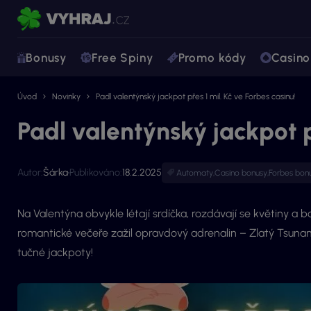
Bonusy
Free Spiny
Promo kódy
Casino
Úvod
Novinky
Padl valentýnský jackpot přes 1 mil. Kč ve Forbes casinu!
Padl valentýnský jackpot př
Autor:
Šárka
Publikováno:
18.2.2025
Automaty
,
Casino bonusy
,
Forbes bon
Na Valentýna obvykle létají srdíčka, rozdávají se květiny a b
romantické večeře zažil opravdový adrenalin – Zlatý Tsunami
tučné jackpoty!