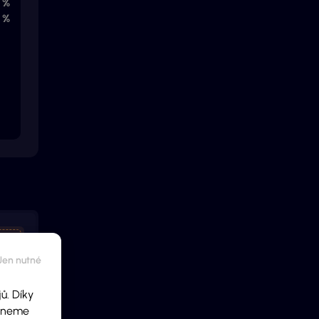
 %
 %
0
ů. Díky
ídneme