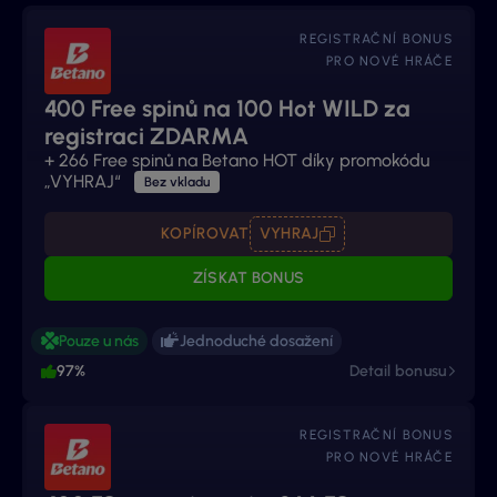
REGISTRAČNÍ BONUS
PRO NOVÉ HRÁČE
400 Free spinů na 100 Hot WILD za
registraci ZDARMA
+
266 Free spinů na Betano HOT díky promokódu
„VYHRAJ“
Bez vkladu
KOPÍROVAT
VYHRAJ
ZÍSKAT BONUS
Pouze u nás
Jednoduché dosažení
97%
Detail bonusu
REGISTRAČNÍ BONUS
PRO NOVÉ HRÁČE