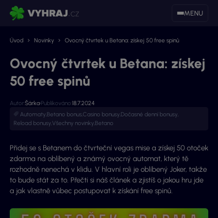
MENU
Úvod
Novinky
Ovocný čtvrtek u Betana: získej 50 free spinů
Ovocný čtvrtek u Betana: získej
50 free spinů
Autor:
Šárka
Publikováno:
18.7.2024
Automaty
,
Betano bonus
,
Casino bonusy
,
Dočasné denní bonusy
,
Reload bonusy
,
Všechny novinky
,
Betano
Přidej se s Betanem do čtvrteční vegas mise a získej 50 otoček
zdarma na oblíbený a známý ovocný automat, který tě
rozhodně nenechá v klidu. V hlavní roli je oblíbený Joker, takže
to bude stát za to. Přečti si náš článek a zjistíš o jakou hru jde
a jak vlastně vůbec postupovat k získání free spinů.