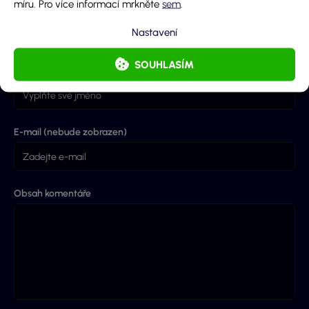
míru. Pro více informací mrkněte
sem
.
Nastavení
Přidej komentář
SOUHLASÍM
Jméno
E-mail (nebude zobrazen)
Obsah komentáře