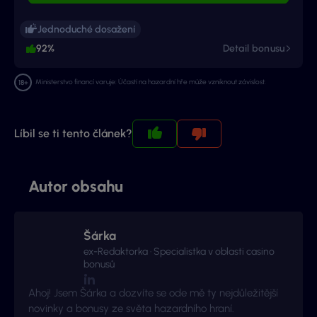
Jednoduché dosažení
92%
Detail bonusu
Ministerstvo financí varuje: Účastí na hazardní hře může vzniknout závislost.
Líbil se ti tento článek?
Autor obsahu
Šárka
ex-Redaktorka · Specialistka v oblasti casino
bonusů
Ahoj! Jsem Šárka a dozvíte se ode mě ty nejdůležitější
novinky a bonusy ze světa hazardního hraní.