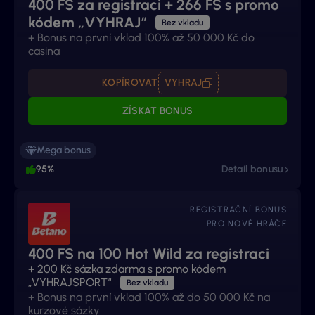
400 FS za registraci + 266 FS s promo
kódem „VYHRAJ“
Bez vkladu
+ Bonus na první vklad 100% až 50 000 Kč do
casina
KOPÍROVAT
VYHRAJ
ZÍSKAT BONUS
Mega bonus
95%
Detail bonusu
REGISTRAČNÍ BONUS
PRO NOVÉ HRÁČE
400 FS na 100 Hot Wild za registraci
+
200 Kč sázka zdarma s promo kódem
„VYHRAJSPORT“
Bez vkladu
+ Bonus na první vklad 100% až do 50 000 Kč na
kurzové sázky