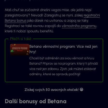
Máš chuť se zúčastnit dnešní vegas mise, ale ještě nejsi
zaregistrovaný? Nevadí! Zaregistruj se nyní, získej
registrační
Betano bonus
jako dárek na uvítanou a zapoj se taky.
Registrací se také rovnou zapojíš do
věrnostního programu
,
které ti nabízí spoustu benefitů.
Přečti si také
Betano věrnostní program: Více než jen
hry!
Chceš být odměněn za svou věrnost a hru u
Betana? Připrav se na program, který ti přináší
více než jen zábavu. Zjisti, jak můžeš získávat
odměny, které se opravdu počítají!
Získej svých 50 ovocných otoček! 😁
Další bonusy od Betana