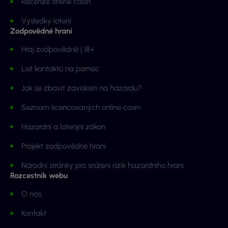
Recenze online casin
Výsledky loterií
Zodpovědné hraní
Hraj zodpovědně | 18+
List kontaktů na pomoc
Jak se zbavit závislosti na hazardu?
Seznam licencovaných online casin
Hazardní a loterijní zákon
Projekt zodpovědné hraní
Národní stránky pro snížení rizik hazardního hraní
Rozcestník webu
O nás
Kontakt