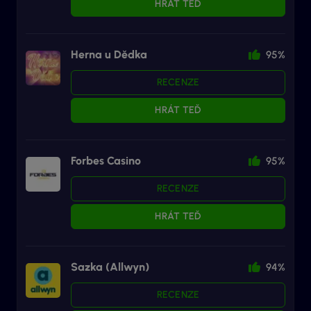
HRÁT TEĎ
Herna u Dědka
95%
RECENZE
HRÁT TEĎ
Forbes Casino
95%
RECENZE
HRÁT TEĎ
Sazka (Allwyn)
94%
RECENZE