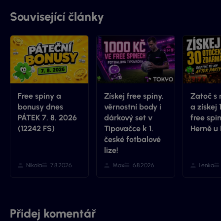
Související články
Free spiny a
Získej free spiny,
Zatoč s 
bonusy dnes
věrnostní body i
a získej 
PÁTEK 7. 8. 2026
dárkový set v
free spi
(12242 FS)
Tipovačce k 1.
Herně u
české fotbalové
lize!
Nikola
7.8.2026
Max
6.8.2026
Lenka
Přidej komentář