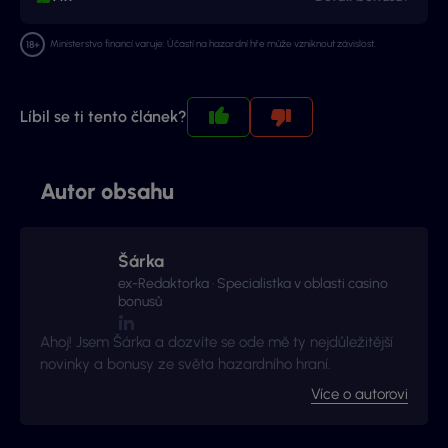
Ministerstvo financí varuje: Účastí na hazardní hře může vzniknout závislost.
Líbil se ti tento článek?
Autor obsahu
Šárka
ex-Redaktorka · Specialistka v oblasti casino
bonusů
Ahoj! Jsem Šárka a dozvíte se ode mě ty nejdůležitější
novinky a bonusy ze světa hazardního hraní.
Více o autorovi