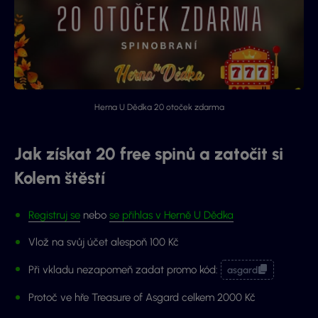
Herna U Dědka 20 otoček zdarma
Jak získat 20 free spinů a zatočit si
Kolem štěstí
Registruj se
nebo
se přihlas v Herně U Dědka
Vlož na svůj účet alespoň 100 Kč
Při vkladu nezapomeň zadat promo kód:
asgard
Protoč ve hře Treasure of Asgard celkem 2000 Kč