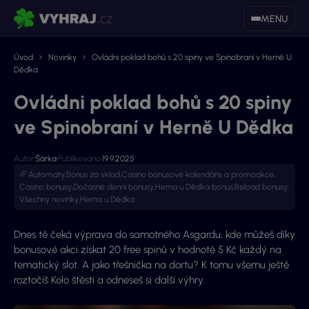
MENU
Úvod
Novinky
Ovládni poklad bohů s 20 spiny ve Spinobraní v Herně U
Dědka
Ovládni poklad bohů s 20 spiny
ve Spinobraní v Herně U Dědka
Autor:
Šárka
Publikováno:
19.9.2025
Automaty
,
Bonus za vklad
,
Casino bonusové kalendáře a promoakce
,
Casino bonusy
,
Dočasné denní bonusy
,
Herna u Dědka bonus
,
Reload bonusy
,
Všechny novinky
,
Herna u Dědka
Dnes tě čeká výprava do samotného Asgardu, kde můžeš díky
bonusové akci získat 20 free spinů v hodnotě 5 Kč každý na
tematický slot. A jako třešnička na dortu? K tomu všemu ještě
roztočíš Kolo štěstí a odneseš si další výhry.