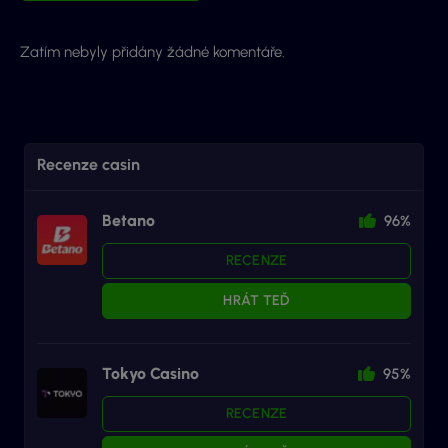
Zatím nebyly přidány žádné komentáře.
Recenze casin
Betano
96%
RECENZE
HRÁT TEĎ
Tokyo Casino
95%
RECENZE