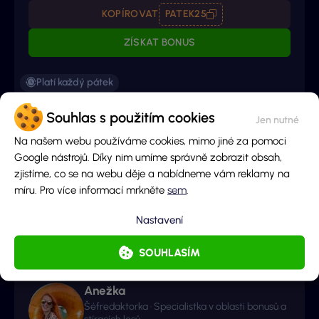
KOPÍROVAT
PATEK25
ZÍSKAT BONUS
Platí každý pátek
79%
Detail bonusu
Souhlas s použitím cookies
Ministerstvo financí varuje: Účastí na hazardní hře může vzniknout závislost.
Na našem webu používáme cookies, mimo jiné za pomoci
Google nástrojů. Díky nim umíme správně zobrazit obsah,
zjistíme, co se na webu děje a nabídneme vám reklamy na
Líbil se ti tento článek?
míru. Pro více informací mrkněte
sem
.
Nastavení
Autor obsahu
SOUHLASÍM
Anežka
Šéfredaktorka · Specialistka v oblasti bonusů a