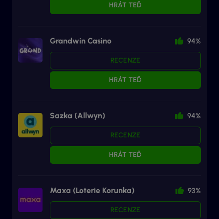
HRÁT TEĎ
Grandwin Casino
94%
RECENZE
HRÁT TEĎ
Sazka (Allwyn)
94%
RECENZE
HRÁT TEĎ
Maxa (Loterie Korunka)
93%
RECENZE