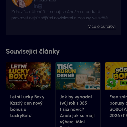
stíracích losů
Zdravíčko, čtenáři! Jmenuji se Anežka a budu tě
provázet nejrůznějšími novinkami a bonusy ve světě
hazardu!
Více o autorovi
Související články
Letní Lucky Boxy:
Jak by vypadal
Free spi
Každý den nový
tvůj rok s 365
bonusy 
bonus u
tisíci navíc?
SOBOTA 
LuckyBetu!
Aneb jak se mají
2026 (11
výherci Mini