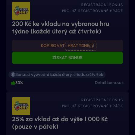
REGISTRAČNÍ BONUS
PRO JIŽ REGISTROVANÉ HRÁČE
200 Kč ke vkladu na vybranou hru
týdne (každé úterý až čtvrtek)
KOPÍROVAT
HRATYDNE
ZÍSKAT BONUS
Bonus si vyzvedni každé úterý, středu a čtvrtek
83%
Detail bonusu
REGISTRAČNÍ BONUS
PRO JIŽ REGISTROVANÉ HRÁČE
25% za vklad až do výše 1 000 Kč
(pouze v pátek)