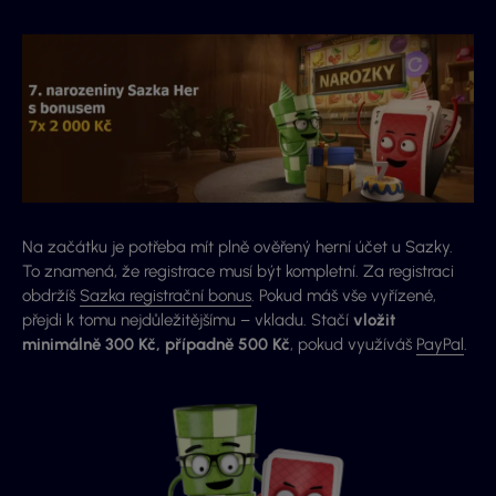
Na začátku je potřeba mít plně ověřený herní účet u Sazky.
To znamená, že registrace musí být kompletní. Za registraci
obdržíš
Sazka registrační bonus
. Pokud máš vše vyřízené,
přejdi k tomu nejdůležitějšímu – vkladu. Stačí
vložit
minimálně 300 Kč, případně 500 Kč
, pokud využíváš
PayPal
.