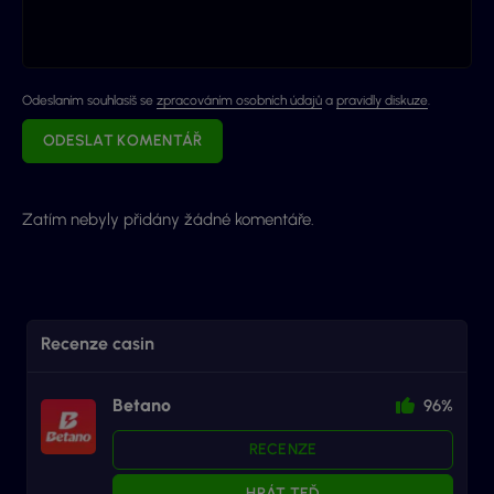
Odeslaním souhlasíš se
zpracováním osobních údajů
a
pravidly diskuze
.
ODESLAT KOMENTÁŘ
Zatím nebyly přidány žádné komentáře.
Recenze casin
Betano
96%
RECENZE
HRÁT TEĎ