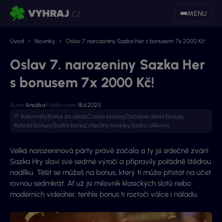
MENU
Úvod
Novinky
Oslav 7. narozeniny Sazka Her s bonusem 7x 2000 Kč!
Oslav 7. narozeniny Sazka Her
s bonusem 7x 2000 Kč!
Autor:
Anežka
Publikováno:
18.6.2025
Automaty
,
Bonus za vklad
,
Casino bonusy
,
Dočasné denní bonusy
,
Reload bonusy
,
Sazka bonus
,
Všechny novinky
,
Sazka (Allwyn)
Velká narozeninová párty právě začala a ty jsi srdečně zván!
Sazka Hry slaví své sedmé výročí a připravily pořádně štědrou
nadílku. Těšit se můžeš na bonus, který ti může přistát na účet
rovnou sedmkrát. Ať už jsi milovník klasických slotů nebo
moderních videoher, tenhle bonus ti roztočí válce i náladu.