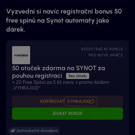
Vyzvedni si navíc registrační bonus 50
free spinů na Synot automaty jako
dárek.
REGISTRAČNÍ BONUS
PRO NOVÉ HRÁČE
50 otoček zdarma na SYNOT za
pouhou registraci
Bez vkladu
+ 20 Free Spinů za 5 Kč navíc s promo kódem
„VYHRAJ100“
KOPÍROVAT
VYHRAJ100
ZÍSKAT BONUS
Jednoduché dosažení