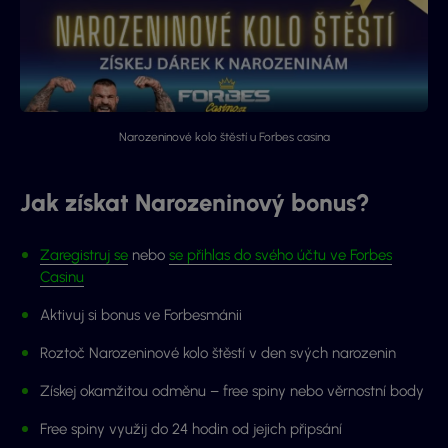
Narozeninové kolo štěstí u Forbes casina
Jak získat Narozeninový bonus?
Zaregistruj se
nebo
se přihlas do svého účtu ve Forbes
Casinu
Aktivuj si bonus ve Forbesmánii
Roztoč Narozeninové kolo štěstí v den svých narozenin
Získej okamžitou odměnu – free spiny nebo věrnostní body
Free spiny využij do 24 hodin od jejich připsání