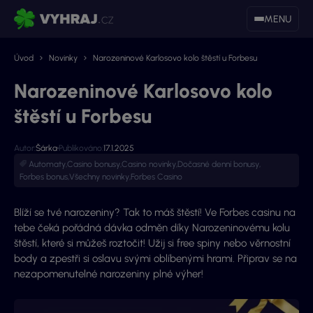
MENU
Úvod
Novinky
Narozeninové Karlosovo kolo štěstí u Forbesu
Narozeninové Karlosovo kolo
štěstí u Forbesu
Autor:
Šárka
Publikováno:
17.1.2025
Automaty
,
Casino bonusy
,
Casino novinky
,
Dočasné denní bonusy
,
Forbes bonus
,
Všechny novinky
,
Forbes Casino
Blíží se tvé narozeniny? Tak to máš štěstí! Ve Forbes casinu na
tebe čeká pořádná dávka odměn díky Narozeninovému kolu
štěstí, které si můžeš roztočit! Užij si free spiny nebo věrnostní
body a zpestři si oslavu svými oblíbenými hrami. Připrav se na
nezapomenutelné narozeniny plné výher!