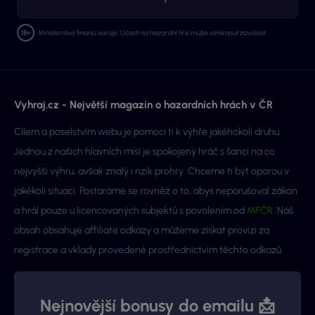
Ministerstvo financí varuje: Účastí na hazardní hře může vzniknout závislost.
Vyhraj.cz - Největší magazín o hazardních hrách v ČR
Cílem a poselstvím webu je pomoci ti k výhře jakéhokoli druhu.
Jednou z našich hlavních misí je spokojený hráč s šancí na co
nejvyšší výhru, avšak znalý i rizik prohry. Chceme ti být oporou v
jakékoli situaci. Postaráme se rovněž o to, abys neporušoval zákon
a hrál pouze u licencovaných subjektů s povolením od
MFČR
. Náš
obsah obsahuje affiliate odkazy a můžeme získat provizi za
registrace a vklady provedené prostřednictvím těchto odkazů.
Nejnovější bonusy do emailu 📩