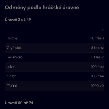
Odměny podle hráčské úrovně
Úroveň 2 až 49
Hrozny
10 free spi
Čtyřlístek
5 free spin
Sedmička
5 free spin
Joker
100 free sp
Citron
100 free sp
Třešně
1000 věrno
Úroveň 50 až 74