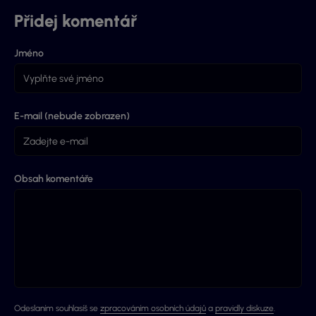
Přidej komentář
Jméno
E-mail (nebude zobrazen)
Obsah komentáře
Odeslaním souhlasíš se
zpracováním osobních údajů
a
pravidly diskuze
.