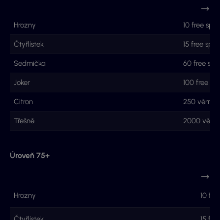
Hrozny
10 free spi
Čtyřlístek
15 free spi
Sedmička
60 free spi
Joker
100 free sp
Citron
250 věrnos
Třešně
2000 věrno
Úroveň 75+
Hrozny
10 fre
Čtyřlístek
15 fre