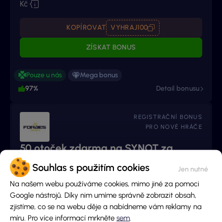
Kč
KOPÍROVAT
VYHRAJ100
ZÍSKAT BONUS
Pouze u nás
Mega bonus
97%
Detail bonusu
REGISTRAČNÍ BONUS
PRO NOVÉ HRÁČE
50 otoček zdarma na SYNOT za
pouhou registraci
Bez vkladu
Souhlas s použitím cookies
+ 20 Free Spinů za 5 Kč navíc s promo kódem
„VYHRAJ100“
Na našem webu používáme cookies, mimo jiné za pomoci
Google nástrojů. Díky nim umíme správně zobrazit obsah,
KOPÍROVAT
VYHRAJ100
zjistíme, co se na webu děje a nabídneme vám reklamy na
míru. Pro více informací mrkněte
sem
.