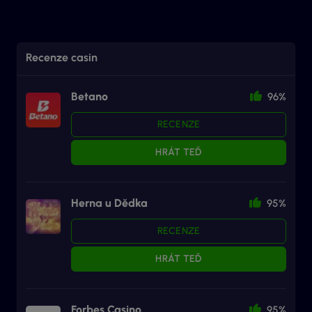
Recenze casin
Betano
96%
RECENZE
HRÁT TEĎ
Herna u Dědka
95%
RECENZE
HRÁT TEĎ
Forbes Casino
95%