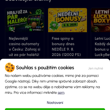
Nejlevnější
Free spiny a
Letní Lu
casino automaty
bonusy dnes
Každý d
v Česku: Zahraj si
NEDĚLE 9. 8.
bonus u
už za pár haléřů!
2026 (12002 FS)
LuckyBe
Marťa
9.8.2026
Nikola
9.8.2026
Marťa
Souhlas s použitím cookies
Na našem webu používáme cookies, mimo jiné za pomoci
Google nástrojů. Díky nim umíme správně zobrazit obsah,
Přidej komentář
zjistíme, co se na webu děje a nabídneme vám reklamy na
míru. Pro více informací mrkněte
sem
.
Jméno
Nastavení