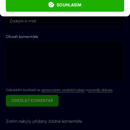
SOUHLASÍM
E-mail (nebude zobrazen)
Obsah komentáře
Odeslaním souhlasíš se
zpracováním osobních údajů
a
pravidly diskuze
.
ODESLAT KOMENTÁŘ
Zatím nebyly přidány žádné komentáře.