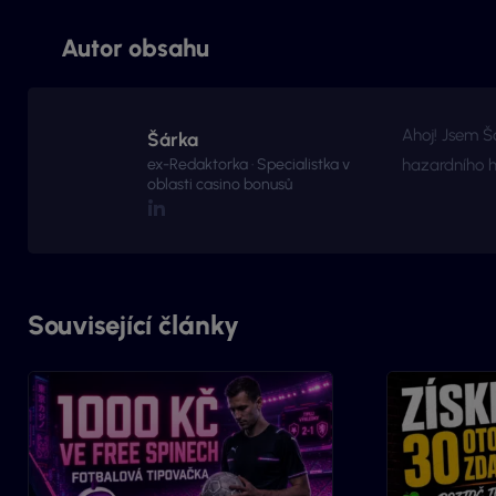
Autor obsahu
Ahoj! Jsem Š
Šárka
ex-Redaktorka · Specialistka v
hazardního h
oblasti casino bonusů
Související články