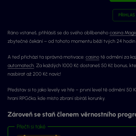
PŘIHLAS
Ráno vstaneš, přihlásíš se do svého oblíbeného
casina Magi
zbytečné čekání – od tohoto momentu běží tvých 24 hodin na 
A teď přichází ta správná motivace:
casino
tě odmění za k
automatech
. Za každých 1000 Kč dostaneš 50 Kč bonus, kter
nasbírat až 200 Kč navíc!
Představ si to jako levely ve hře – první level tě odmění 50 K
hraní RPGčka, kde místo zbraní sbíráš korunky.
Zároveň se staň členem věrnostního progra
Přečti si také