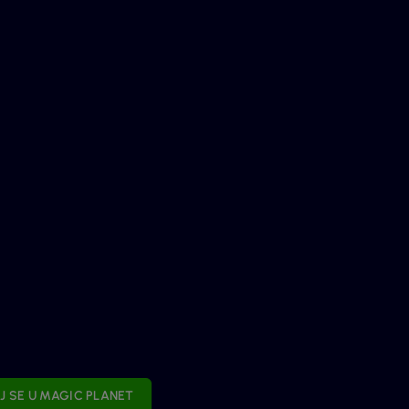
J SE U MAGIC PLANET