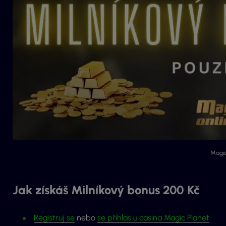
Magic
Jak získáš Milníkový bonus 200 Kč
Registruj se
nebo
se přihlas u casina Magic Planet