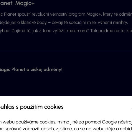
lanet: Magic+
c Planet spouští revoluční věrnostní program Magic+, který tě odměn
jde jen o klasické body – čekají tě speciální mise, výherní minihry,
ýhod. Zajímá tě, jak z toho vytěžit maximum? Tak pojďme na to, kr
Magic Planet a získej odměny!
uhlas s použitím cookies
a pouhou registraci v Magic Planet
ZÍSKAT BON
 webu používáme cookies, mimo jiné za pomoci Google nástroj
e správně zobrazit obsah, zjistíme, co se na webu děje a nab