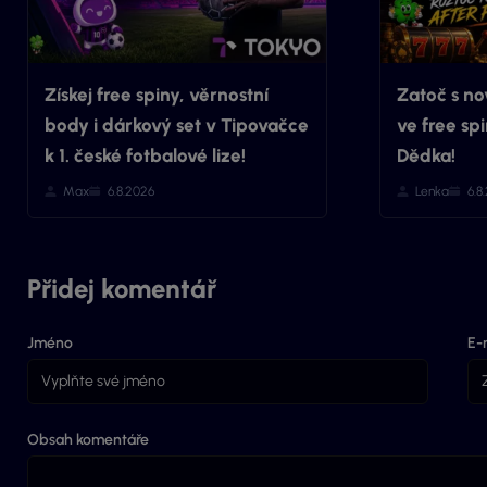
Získej free spiny, věrnostní
Zatoč s no
body i dárkový set v Tipovačce
ve free sp
k 1. české fotbalové lize!
Dědka!
Max
6.8.2026
Lenka
6.8
Přidej komentář
Jméno
E-
Obsah komentáře