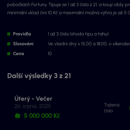
pobočkách Fortuny. Tipuje se 1 až 3 čísla z 21, a losují vždy p
minimální vklad činí 10 Kč a maximální možná výhra je až 5
Pravidla
1 až 3 čísla (shoda tipu a tahu)
Slosování
Ve všední dny v 15:00 a 18:00, o víkende
Cena
10
Další výsledky 3 z 21
Úterý - Večer
Tažená
26. srpna, 2025
čísla
5 000 000 Kč