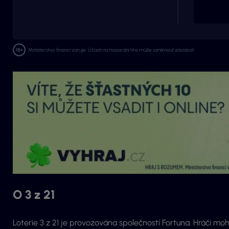
Ministerstvo financí varuje: Účastí na hazardní hře může vzniknout závislost.
O 3 z 21
Loterie 3 z 21 je provozována společností Fortuna. Hráči 