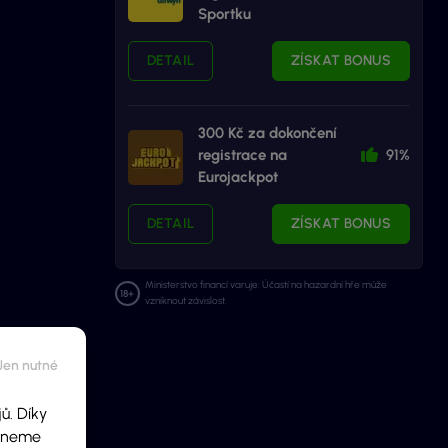
Sportku
DETAIL
ZÍSKAT BONUS
300 Kč za dokončení
registrace na
91%
Eurojackpot
DETAIL
ZÍSKAT BONUS
Ministerstvo financí varuje: Účastí na hazardní hře může
vzniknout závislost.
ů. Díky
ídneme