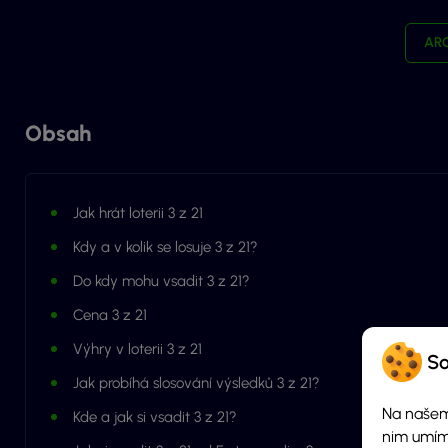
AR
Obsah
Jak hrát loterii 3 z 21
Kdy a v kolik se losuje 3 z 21?
Do kdy mohu vsadit 3 z 21?
Cena 3 z 21
Výhry v loterii 3 z 21
So
Jak probíhá slosování výsledků 3 z 21?
Na našem
Kde a jak si vsadit 3 z 21?
nim umím