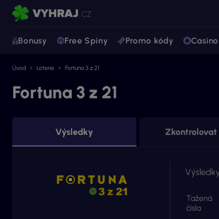
Bonusy
Free Spiny
Promo kódy
Casino
Úvod
Loterie
Fortuna 3 z 21
Fortuna 3 z 21
Výsledky
Zkontrolovat 
Výsledky
Tažená
čísla