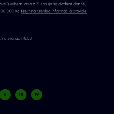
rávě 3 výherní čísla z 21. Losuje se dvakrát denně,
 000 000 Kč.
Přejít na přehled informací a pravidel
ch a svátcích 18:00
5
18
19