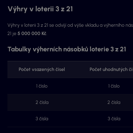
Výhry v loterii 3 z 21
Výhry v loterii 3 z 21 se odvíjí od výše vkladu a výherního ná
21 je
5 000 000 Kč
.
Tabulky výherních násobků loterie 3 z 21
Počet vsazených čísel
Počet uhodnutých čí
1 číslo
1 číslo
2 čísla
2 čísla
3 čísla
3 čísla