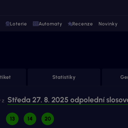
Loterie
Automaty
Recenze
Novinky
tiket
Statistiky
Gen
Středa 27. 8. 2025 odpolední slosov
 z
13
14
20