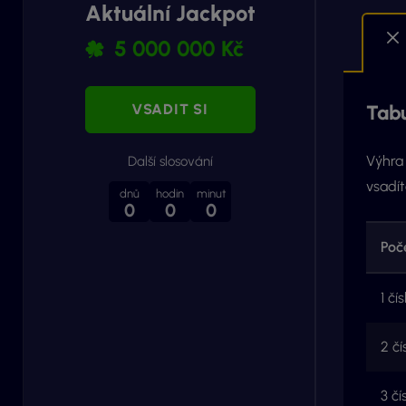
Aktuální Jackpot
5 000 000 Kč
VSADIT SI
Tabu
Výhra 
Další slosování
vsadít
dnů
hodin
minut
0
0
0
Poč
1 čís
2 čí
3 čí