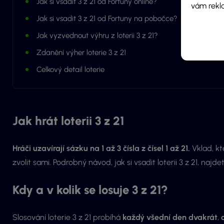
Jak si vsadit 3 z 21 od Fortuny online?
vám rekl
Jak si vsadit 3 z 21 od Fortuny na pobočce?
Jak vyzvednout výhru z loterii 3 z 21?
Zdanění výher loterie 3 z 21
Celkový detail loterie
Jak hrát loterii 3 z 21
Hráči uzavírají sázku na 1 až 3 čísla z čísel 1 až 21.
Vklad, kt
zvolit sami. Podrobný návod, jak si vsadit loterii 3 z 21, najde
Kdy a v kolik se losuje 3 z 21?
Slosování loterie 3 z 21 probíhá
každý všední den dvakrát
,