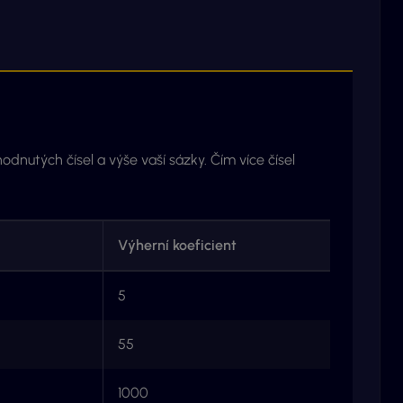
dnutých čísel a výše vaší sázky. Čím více čísel
Výherní koeficient
5
55
1000