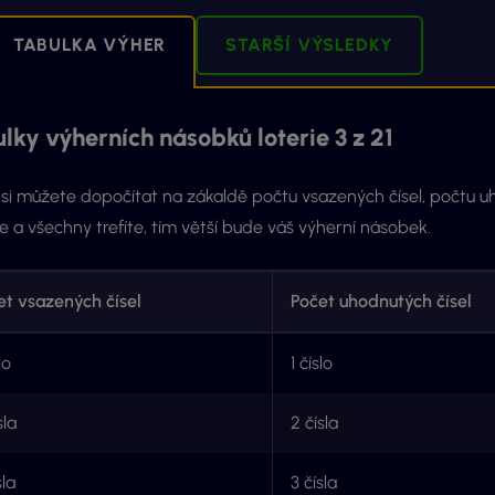
TABULKA VÝHER
STARŠÍ VÝSLEDKY
lky výherních násobků loterie 3 z 21
si můžete dopočítat na zákaldě počtu vsazených čísel, počtu uho
e a všechny trefíte, tím větší bude váš výherní násobek.
et vsazených čísel
Počet uhodnutých čísel
lo
1 číslo
sla
2 čísla
sla
3 čísla