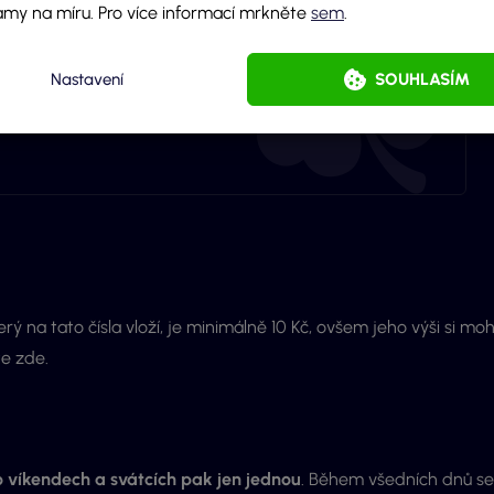
amy na míru. Pro více informací mrkněte
sem
.
Nastavení
SOUHLASÍM
erý na tato čísla vloží, je minimálně 10 Kč, ovšem jeho výši si mo
te zde.
o víkendech a svátcích pak jen jednou
. Během všedních dnů se