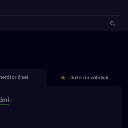
erátor čísel
Uložit do záložek
ání