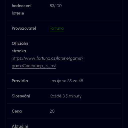
hodnocení
83/100
loterie
Provozovatel
Fortuna
Oficiální
stránka
https://www.ifortuna.cz/loterie/game?
gameCode=pop_ls_nsf
Pravidla
Losuje se 35 ze 48
Slosování
Každé 3,5 minuty
Cena
20
Aktuální