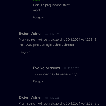
Děkuji a přeji hodně štěstí,
Martin
Reagovat
Evžen Vainer
11.1.2025
Ptám se na tiket lucky six ze dne 30.4.2024 ve 12:38 :13
,kolo 231v jaké výši byla výhra vybrána
Reagovat
Eva kalocayova
16.4.2026
Jsou vůbec nějaké velké výhry?
Reagovat
Evžen Vainer
11.1.2025
Ptám se na tiket lucky six ze dne 30.4.2024 ve 12:38 :13 ,v