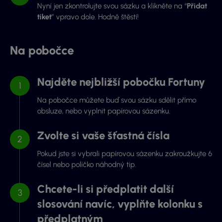
Nyní jen zkontrolujte svou sázku a klikněte na “
Přidat
tiket
” vpravo dole. Hodně štěstí!
Na pobočce
Najděte nejbližší pobočku Fortuny
Na pobočce můžete buď svou sázku sdělit přímo
obsluze, nebo vyplnit papírovou sázenku.
Zvolte si vaše šťastná čísla
Pokud jste si vybrali papírovou sázenku zakroužkujte 6
čísel nebo políčko náhodný tip.
Chcete-li si předplatit další
slosování navíc, vyplňte kolonku s
předplatným