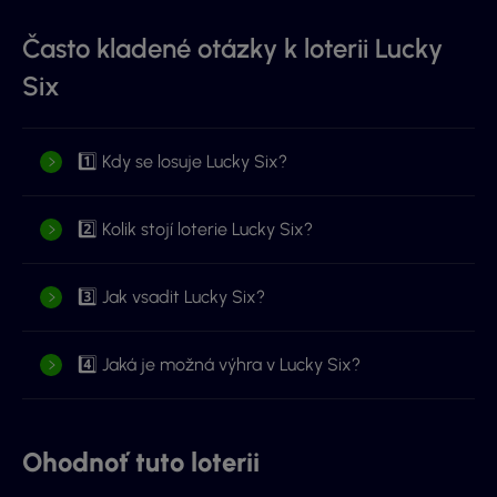
Často kladené otázky k loterii Lucky
Six
1️⃣ Kdy se losuje Lucky Six?
2️⃣ Kolik stojí loterie Lucky Six?
3️⃣ Jak vsadit Lucky Six?
4️⃣ Jaká je možná výhra v Lucky Six?
Ohodnoť tuto loterii