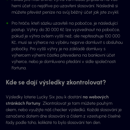
herní účet co nejdříve po uzavření slosování. Následně si
můžete převést peníze na svůj běžný účet jak jste zvyklí.
Pro hráče, kteří sázku uzavřeli na pobočce, je následující
postup. Výhry do 30 000 Kč lze vyzvednout na pobočce,
pokud je výhra ovšem vyšší než, ale nepřesahuje 100 000
Kč, musí se výherce na výběru nejprve domluvit s obsluhou
pobočky. Pro vyšší výhry je na základě domluvy s
výhercem výherní částka převedena na bankovní účet
výherce, nebo je domluveno předání v sídle společnosti
Fortuna.
Kde se dají výsledky zkontrolovat?
Výsledky loterie Lucky Six jsou k dostání
na webových
stránkách Fortuny
. Zkontrolovat je tam můžete pouhým
okem, nebo využijte náš checker výsledků. Každé slosování je
označeno datem dne slosování a číslem z vzestupné číselné
řady podle toho, kolikáté to bylo slosování ten den.