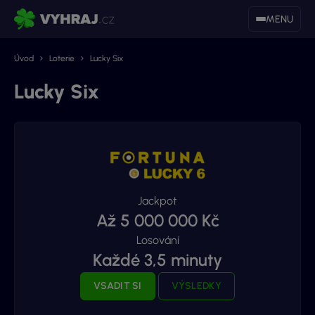
MENU
Úvod
Loterie
Lucky Six
Lucky Six
Jackpot
Až 5 000 000 Kč
Losování
Každé 3,5 minuty
VSADIT SI
VÝSLEDKY