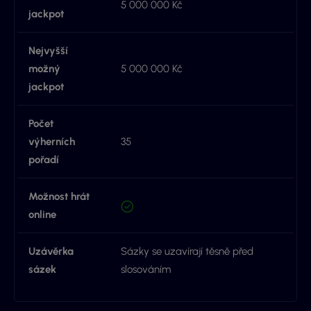
5 000 000 Kč
jackpot
Nejvyšší
možný
5 000 000 Kč
jackpot
Počet
výherních
35
pořadí
Možnost hrát
online
Uzávěrka
Sázky se uzavírají těsně před
sázek
slosováním