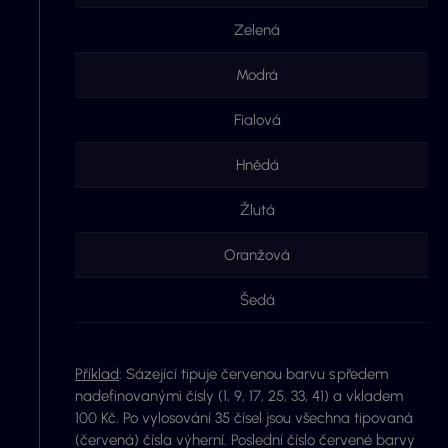
Zelená
Modrá
Fialová
Hnědá
Žlutá
Oranžová
Šedá
Příklad
: Sázející tipuje červenou barvu s předem
nadefinovanými čísly (1, 9, 17, 25, 33, 41) a vkladem
100 Kč. Po vylosování 35 čísel jsou všechna tipovaná
(červená) čísla výherní. Poslední číslo červené barvy