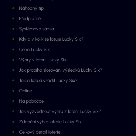
Náhodný tip
Předplatné
Systémová sázka
Kdy a v kolik se losuje Lucky Six?
Cena Lucky Six
Výhry v loterii Lucky Six
Jak probíhá slosování výsledků Lucky Six?
Jak a kde si vsadit Lucky Six?
Online
Na pobočce
Jak vyzvednout výhru z loterii Lucky Six?
Zdanění výher loterie Lucky Six
Celkový detail loterie