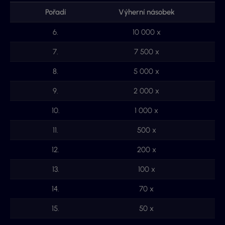
Pořadí
Výherní násobek
6.
10 000 x
7.
7 500 x
8.
5 000 x
9.
2 000 x
10.
1 000 x
11.
500 x
12.
200 x
13.
100 x
14.
70 x
15.
50 x