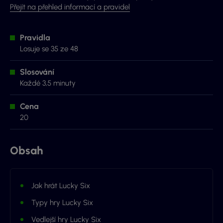
Přejít na přehled informací a pravidel
Pravidla
Losuje se 35 ze 48
Slosování
Každé 3,5 minuty
Cena
20
Obsah
Jak hrát Lucky Six
Typy hry Lucky Six
Vedlejší hry Lucky Six