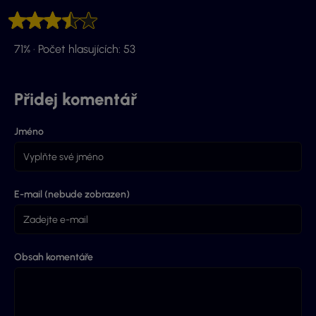
71
% · Počet hlasujících:
53
Přidej komentář
Jméno
E-mail (nebude zobrazen)
Obsah komentáře