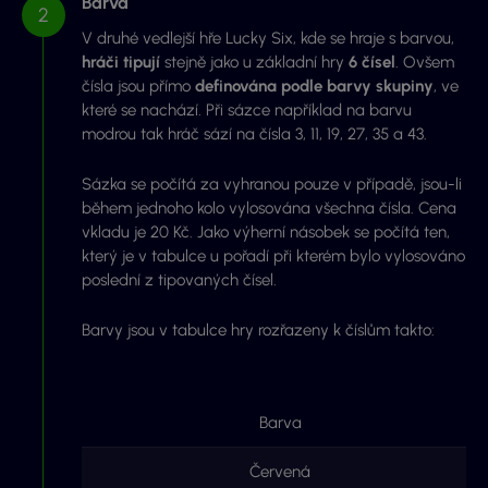
Barva
V druhé vedlejší hře Lucky Six, kde se hraje s barvou,
hráči tipují
stejně jako u základní hry
6 čísel
. Ovšem
čísla jsou přímo
definována podle barvy skupiny
, ve
které se nachází. Při sázce například na barvu
modrou tak hráč sází na čísla 3, 11, 19, 27, 35 a 43.
Sázka se počítá za vyhranou pouze v případě, jsou-li
během jednoho kolo vylosována všechna čísla. Cena
vkladu je 20 Kč. Jako výherní násobek se počítá ten,
který je v tabulce u pořadí při kterém bylo vylosováno
poslední z tipovaných čísel.
Barvy jsou v tabulce hry rozřazeny k číslům takto:
Barva
Červená