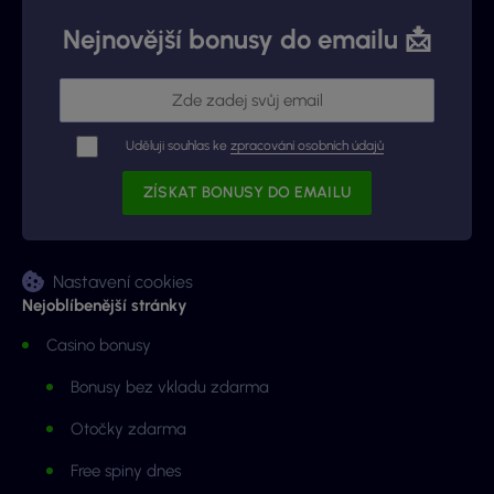
Nejnovější bonusy do emailu 📩
Uděluji souhlas ke
zpracování osobních údajů
Nastavení cookies
Nejoblíbenější stránky
Casino bonusy
Bonusy bez vkladu zdarma
Otočky zdarma
Free spiny dnes