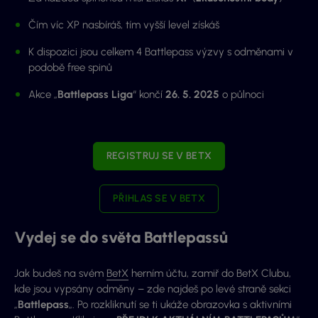
Čím víc XP nasbíráš, tím vyšší level získáš
K dispozici jsou celkem 4 Battlepass výzvy s odměnami v
podobě free spinů
Akce „
Battlepass Liga
“ končí
26. 5. 2025
o půlnoci
REGISTRUJ SE V BETX
PŘIHLAS SE V BETX
Vydej se do světa Battlepassů
Jak budeš na svém
BetX
herním účtu, zamiř do BetX Clubu,
kde jsou vypsány odměny – zde najdeš po levé straně sekci
„
Battlepass
„. Po rozkliknutí se ti ukáže obrazovka s aktivními