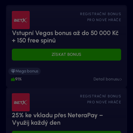
REGISTRAČNÍ BONUS
PRO NOVÉ HRÁČE
Vstupní Vegas bonus až do 50 000 Kč
+ 150 free spinů
ZÍSKAT BONUS
Mega bonus
91%
Detail bonusu
REGISTRAČNÍ BONUS
PRO NOVÉ HRÁČE
25% ke vkladu přes NeteraPay –
Využij každý den