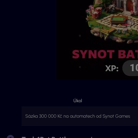
Úkol
Sázka 300 000 Kč na automatech od Synot Games