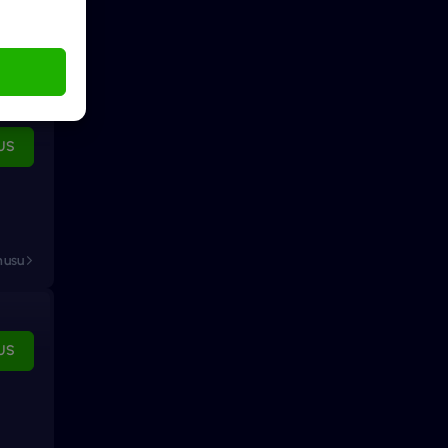
nusu
US
nusu
US