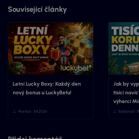
Související články
Letní Lucky Boxy: Každý den
Jak by vyp
nový bonus u LuckyBetu!
tisíci naví
výherci Mi
Marťa
8.8.2026
Barbora
8