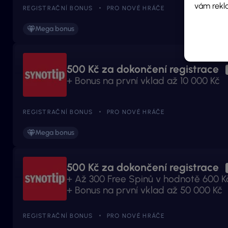
vám rekl
REGISTRAČNÍ BONUS
PRO NOVÉ HRÁČE
Mega bonus
500 Kč za dokončení registrace
+ Bonus na první vklad až 10 000 Kč
REGISTRAČNÍ BONUS
PRO NOVÉ HRÁČE
Mega bonus
500 Kč za dokončení registrace
+ Až 300 Free Spinů v hodnotě 600 K
+ Bonus na první vklad až 50 000 Kč
REGISTRAČNÍ BONUS
PRO NOVÉ HRÁČE