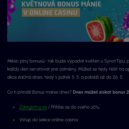
Měsíc plný bonusů- tak bude vypadat květen u SynotTipu, p
každý den servírovat jiné odměny. Můžeš se tedy těšit na opr
akce začíná dnes, tedy v pátek 5. 5. a poběží až do 26. 5.
Co ti přináší Bonus mánie dnes?
Dnes můžeš získat bonus 
Zaregistruj se
/ Přihlas se do svého účtu
Vstup do sekce online casina