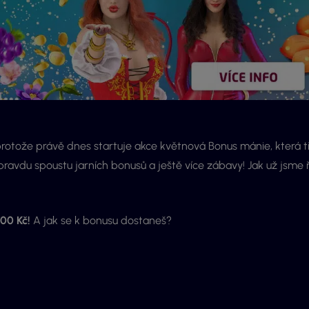
rotože právě dnes startuje akce květnová Bonus mánie, která t
avdu spoustu jarních bonusů a ještě více zábavy! Jak už jsme ří
200 Kč!
A jak se k bonusu dostaneš?