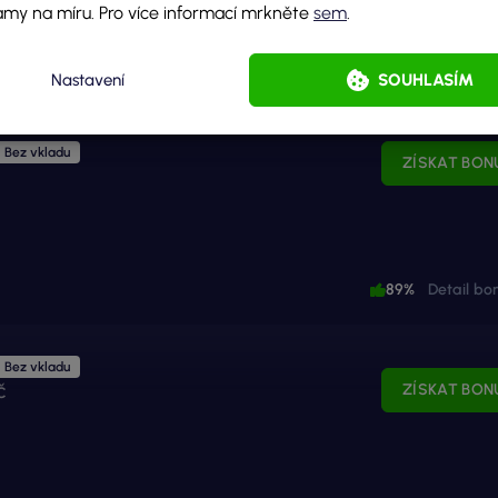
amy na míru. Pro více informací mrkněte
sem
.
89%
Detail bo
Nastavení
SOUHLASÍM
Bez vkladu
ZÍSKAT BON
89%
Detail bo
Bez vkladu
č
ZÍSKAT BON