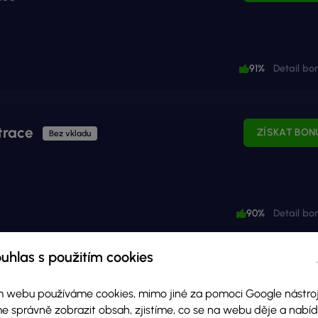
91%
Detail bo
trace
ZÍSKAT BON
Bez vkladu
90%
Detail bo
uhlas s použitím cookies
Bez vkladu
ZÍSKAT BON
 webu používáme cookies, mimo jiné za pomoci Google nástroj
e správně zobrazit obsah, zjistíme, co se na webu děje a nab