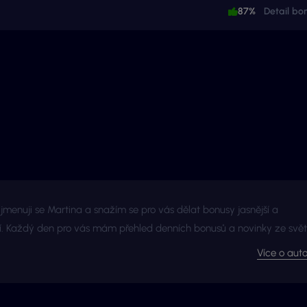
87%
Detail bo
 jmenuji se Martina a snažím se pro vás dělat bonusy jasnější a
ší. Každý den pro vás mám přehled denních bonusů a novinky ze svě
er.
Více o auto