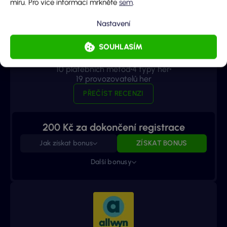
míru. Pro více informací mrkněte
sem
.
Nastavení
SOUHLASÍM
Chance
93%
10 platebních metod
4 typy her
19 provozovatelů her
PŘEČÍST RECENZI
200 Kč za dokončení registrace
Jak získat bonus
ZÍSKAT BONUS
Další bonusy