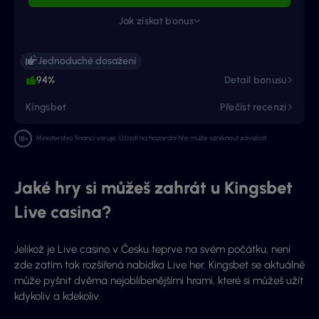
Jak získat bonus
Jednoduché dosažení
94%
Detail bonusu
Kingsbet
Přečíst recenzi
Ministerstvo financí varuje: Účastí na hazardní hře může vzniknout závislost.
Jaké hry si můžeš zahrát u Kingsbet
Live casina?
Jelikož je Live casino v Česku teprve na svém počátku, není
zde zatím tak rozšířená nabídka Live her. Kingsbet se aktuálně
může pyšnit dvěma nejoblíbenějšími hrami, které si můžeš užít
kdykoliv a kdekoliv.