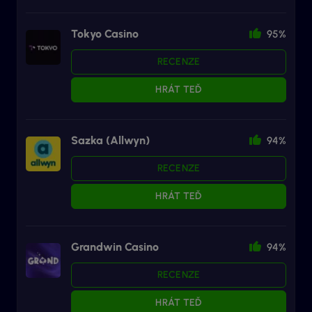
Tokyo Casino
95%
RECENZE
HRÁT TEĎ
Sazka (Allwyn)
94%
RECENZE
HRÁT TEĎ
Grandwin Casino
94%
RECENZE
HRÁT TEĎ