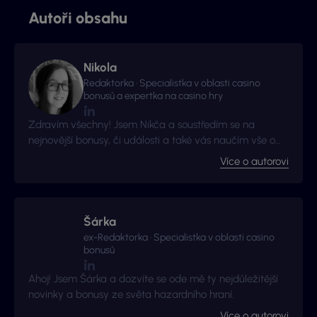
Autoři obsahu
Nikola
Redaktorka · Specialistka v oblasti casino
bonusů a expertka na casino hry
Zdravím všechny! Jsem Nikča a soustředím se na
nejnovější bonusy, či události a také vás naučím vše o
nejoblíbenějších casinových hrách.
Více o autorovi
Šárka
ex-Redaktorka · Specialistka v oblasti casino
bonusů
Ahoj! Jsem Šárka a dozvíte se ode mě ty nejdůležitější
novinky a bonusy ze světa hazardního hraní.
Více o autorovi