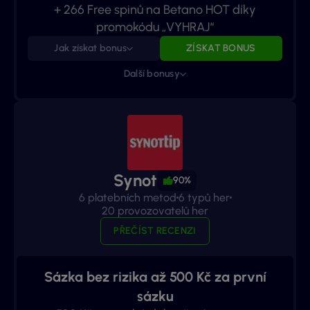
+ 266 Free spinů na Betano HOT díky
promokódu „VYHRAJ“
Jak získat bonus
ZÍSKAT BONUS
Další bonusy
Synot
90%
6 platebních metod
6 typů her
20 provozovatelů her
PŘEČÍST RECENZI
Sázka bez rizika až 500 Kč za první
sázku