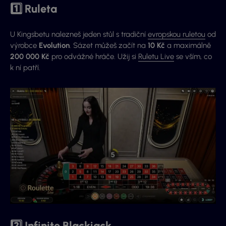
1️⃣ Ruleta
U Kingsbetu nalezneš jeden stůl s tradiční
evropskou ruletou
od
výrobce
Evolution
. Sázet můžeš začít na
10 Kč
a maximálně
200 000 Kč
pro odvážné hráče. Užij si
Ruletu Live
se vším, co
k ní patří.
2️⃣ Infinite Blackjack