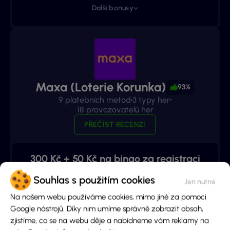
Další bonusy
Maxa (Loterie Korunka)
93%
9 platebních metod
3 typy her
18 provozovatelů her
PŘEČÍST RECENZI
300 Kč + 50 Kč na bingo za registraci
zdarma
Souhlas s použitím cookies
Jak získat bonus
ZÍSKAT BONUS
Na našem webu používáme cookies, mimo jiné za pomoci
Další bonusy
Google nástrojů. Díky nim umíme správně zobrazit obsah,
zjistíme, co se na webu děje a nabídneme vám reklamy na