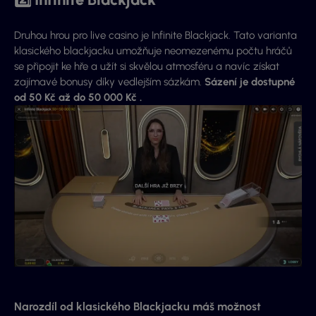
Druhou hrou pro live casino je Infinite Blackjack. Tato varianta
klasického blackjacku umožňuje neomezenému počtu hráčů
se připojit ke hře a užít si skvělou atmosféru a navíc získat
zajímavé bonusy díky vedlejším sázkám.
Sázení je dostupné
od 50 Kč až do 50 000 Kč .
Narozdíl od klasického Blackjacku máš možnost