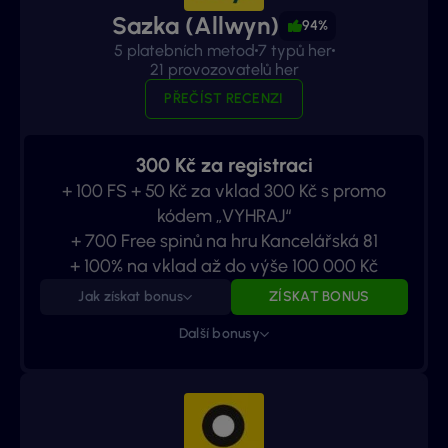
Sazka (Allwyn)
94%
5 platebních metod
7 typů her
21 provozovatelů her
PŘEČÍST RECENZI
300 Kč za registraci
+ 100 FS + 50 Kč za vklad 300 Kč s promo
kódem „VYHRAJ“
+ 700 Free spinů na hru Kancelářská 81
+ 100% na vklad až do výše 100 000 Kč
Jak získat bonus
ZÍSKAT BONUS
Další bonusy