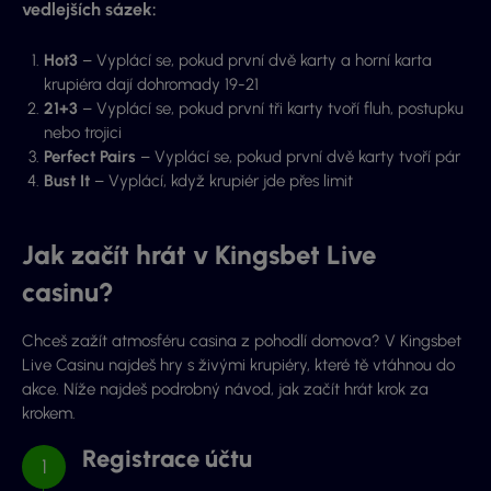
vedlejších sázek:
Hot3
– Vyplácí se, pokud první dvě karty a horní karta
krupiéra dají dohromady 19-21
21+3
– Vyplácí se, pokud první tři karty tvoří fluh, postupku
nebo trojici
Perfect Pairs
– Vyplácí se, pokud první dvě karty tvoří pár
Bust It
– Vyplácí, když krupiér jde přes limit
Jak začít hrát v Kingsbet Live
casinu?
Chceš zažít atmosféru casina z pohodlí domova? V Kingsbet
Live Casinu najdeš hry s živými krupiéry, které tě vtáhnou do
akce. Níže najdeš podrobný návod, jak začít hrát krok za
krokem.
Registrace účtu