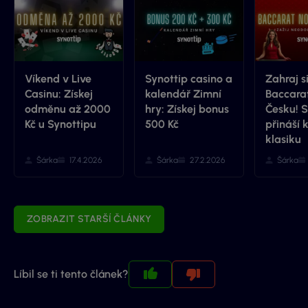
Víkend v Live
Synottip casino a
Zahraj s
Casinu: Získej
kalendář Zimní
Baccara
odměnu až 2000
hry: Získej bonus
Česku! S
Kč u Synottipu
500 Kč
přináší 
klasiku
Šárka
17.4.2026
Šárka
27.2.2026
Šárka
ZOBRAZIT STARŠÍ ČLÁNKY
Líbil se ti tento článek?