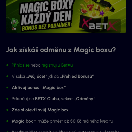
Jak získáš odměnu z Magic boxu?
Přihlas se
nebo
registruj u BetXu
V sekci ,,
Můj účet“
jdi do ,,
Přehled Bonusů“
Aktivuj bonus ,,Magic box“
Pokračuj do
BETX Clubu, sekce ,,Odměny“
Zde si otevři svůj Magic box
Magic box
ti může přinést až
50 Kč
reálného kreditu