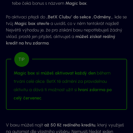
tebe čeká bonus s názvem
Magic box
.
Po aktivaci přejdi do „
BetX
Clubu
“
do sekce
„
Odměny
„, kde se
tvůj
Magic box otevře
a uvidíš, co v něm tentokrát najdeš!
Největší výhodou je, že pro získání boxu nepotřebuješ žádný
vklad, prostě jen přijdeš, aktivuješ a
můžeš získat reálný
kredit na hru zdarma
.
Magic box si můžeš aktivovat každý den
během
trvání celé akce. BetX tě odmění za pravidelnou
aktivitu a dává ti možnost užít si
hraní zdarma po
celý červenec
.
V boxu můžeš najít
až 50 Kč reálného kreditu
, který využiješ
na
automat
dle vlastního výběru. Nemusíš hledat jeden