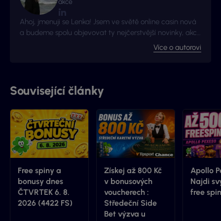
akce
Ahoj, jmenuji se Lenka! Jsem ve světě online casin nová
a budeme spolu objevovat ty nejčerstvější novinky, akce
a bonusy.
Více o autorovi
Související články
Free spiny a
Získej až 800 Kč
Apollo P
bonusy dnes
v bonusových
Najdi sv
ČTVRTEK 6. 8.
voucherech :
free spi
2026 (4422 FS)
Středeční Side
Bet výzva u