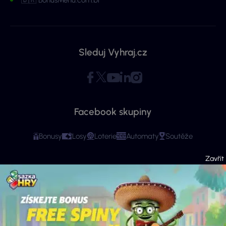
Sleduj Vyhraj.cz
Facebook skupiny
Bonusy
Losy
Loterie
Automaty
Soutěže
Copyright © 2026 - Všechna práva vyhrazena. Vyhraj.cz | Ministerstvo financí
varuje: Účastí na hazardní hře může vzniknout závislost! Stránky mají čistě
informační charakter. Veškeré informace se týkají osob starších 18 let.
Provozovatelem webu je ExeMedia s.r.o. se sídlem Kurzova 2222/16, Stodůlky,
155 00 Praha 5 (IČO: 13992228, DIČ: CZ13992228) · Kontakt:
info@vyhraj.cz