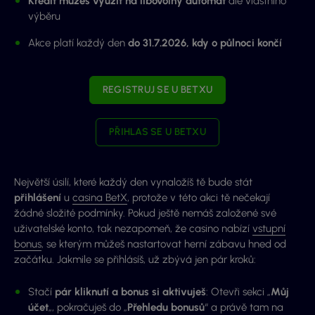
Kredit můžeš využít na libovolný automat
dle vlastního
výběru
Akce platí každý den
do 31.7.2026, kdy o půlnoci končí
REGISTRUJ SE U BETXU
PŘIHLAS SE U BETXU
Největší úsilí, které každý den vynaložíš tě bude stát
přihlášení
u
casina BetX
, protože v této akci tě nečekají
žádné složité podmínky. Pokud ještě nemáš založené své
uživatelské konto, tak nezapomeň, že casino nabízí
vstupní
bonus
, se kterým můžeš nastartovat herní zábavu hned od
začátku. Jakmile se přihlásíš, už zbývá jen pár kroků:
Stačí
pár kliknutí a bonus si aktivuješ
: Otevři sekci „
Můj
účet
„, pokračuješ do „
Přehledu bonusů
“ a právě tam na