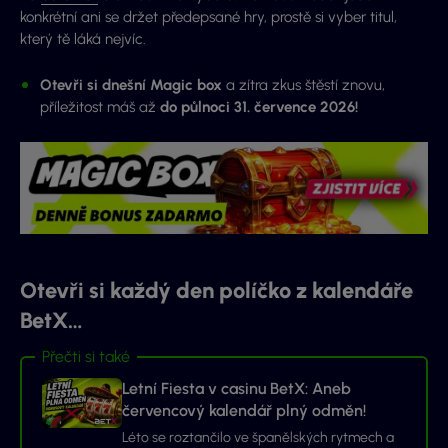
konkrétní ani se držet předepsané hry, prostě si vyber titul,
který tě láká nejvíc.
Otevři si dnešní Magic box
a zítra zkus štěstí znovu,
příležitost máš až
do půlnoci 31. července 2026!
Otevři si každý den políčko z kalendáře
BetX…
Přečti si také
Letní Fiesta v casinu BetX: Aneb
červencový kalendář plný odměn!
Léto se roztančilo ve španělských rytmech a