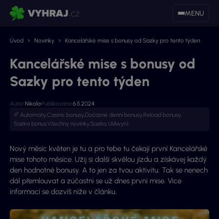
MENU
Úvod
Novinky
Kancelářské mise s bonusy od Sazky pro tento týden
Kancelářské mise s bonusy od
Sazky pro tento týden
Autor:
Nikola
Publikováno:
6.5.2024
Automaty
,
Casino bonusy
,
Dočasné denní bonusy
,
Reload bonusy
,
Sazka bonus
,
Všechny novinky
,
Sazka (Allwyn)
Nový měsíc květen je tu a pro tebe tu čekají první Kancelářské
mise tohoto měsíce. Užij si další skvělou jízdu a získávej každý
den hodnotné bonusy. A to jen za tvou aktivitu. Tak se nenech
dál přemlouvat a zúčastni se už dnes první mise. Více
informací se dozvíš níže v článku.