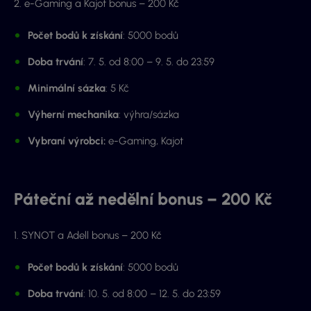
2. e-Gaming a Kajot bonus – 200 Kč
Počet bodů k získání
: 5000 bodů
Doba trvání
: 7. 5. od 8:00 – 9. 5. do 23:59
Minimální sázka
: 5 Kč
Výherní mechanika
: výhra/sázka
Vybraní výrobci:
e-Gaming, Kajot
Páteční až nedělní bonus – 200 Kč
1. SYNOT a Adell bonus – 200 Kč
Počet bodů k získání
: 5000 bodů
Doba trvání
: 10. 5. od 8:00 – 12. 5. do 23:59