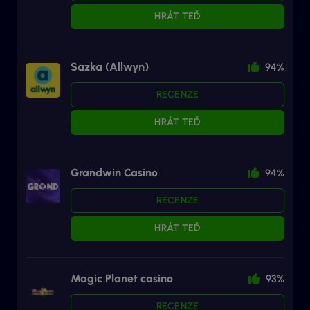
HRÁT TEĎ
Sazka (Allwyn)
94%
RECENZE
HRÁT TEĎ
Grandwin Casino
94%
RECENZE
HRÁT TEĎ
Magic Planet casino
93%
RECENZE