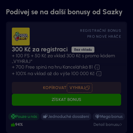
Podívej se na další bonusy od Sazky
REGISTRAČNÍ BONUS
PRO NOVÉ HRÁČE
300 Kč za registraci
Bez vkladu
+ 100 FS + 50 Kč za vklad 300 Kč s promo kódem
„VYHRAJ“
+ 700 Free spinů na hru Kancelářská 81
+ 100% na vklad až do výše 100 000 Kč
KOPÍROVAT
VYHRAJ
ZÍSKAT BONUS
Pouze u nás
Jednoduché dosažení
Mega bonus
94%
Detail bonusu