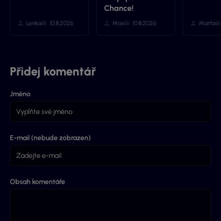
Chance!
Lenka
10.8.2026
Max
10.8.2026
Marťa
Přidej komentář
Jméno
E-mail (nebude zobrazen)
Obsah komentáře