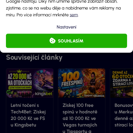
Google nástrojů. Díky nim umíme správně zobrazit obsah,
bonusů a expertka na casino hry
zjistíme, co se na webu děje a nabídneme vám reklamy na
míru. Pro více informací mrkněte
sem
.
Zdravím všechny! Jsem Nikča a soustředím se na
nejnovější bonusy, či události a také vás naučím vše o
Nastavení
nejoblíbenějších casinových hrách.
Více o autorovi
SOUHLASÍM
Související články
Letní točení s
Získej 100 free
Bonusový
Tech4Bet: Získej
spinů v hodnotě
u Merkur
20 000 Kč ve FS
až 10 000 Kč ve
denně a
u Kingsbetu
Vegas turnajích
stírací lo
u Tipsportu a