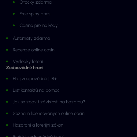
Otočky zdarma
Free spiny dnes
Casino promo kódy
Automaty zdarma
Recenze online casin
Výsledky loterií
Zodpovědné hraní
Hraj zodpovědně | 18+
List kontaktů na pomoc
Jak se zbavit závislosti na hazardu?
Seznam licencovaných online casin
Hazardní a loterijní zákon
Projekt zodpovědné hraní