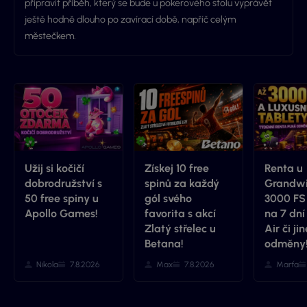
připravit příběh, který se bude u pokerového stolu vyprávět
ještě hodně dlouho po zavírací době, napříč celým
městečkem.
Užij si kočičí
Získej 10 free
Renta u
dobrodružství s
spinů za každý
Grandwi
50 free spiny u
gól svého
3000 FS
Apollo Games!
favorita s akcí
na 7 dní
Zlatý střelec u
Air či jin
Betana!
odměny
Nikola
7.8.2026
Max
7.8.2026
Marťa