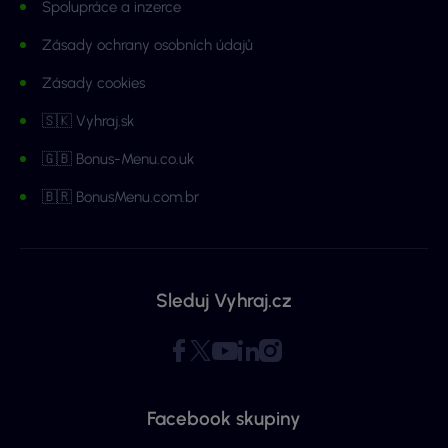
Spolupráce a inzerce
Zásady ochrany osobních údajů
Zásady cookies
🇸🇰 Vyhraj.sk
🇬🇧 Bonus-Menu.co.uk
🇧🇷 BonusMenu.com.br
Sleduj Vyhraj.cz
Facebook skupiny