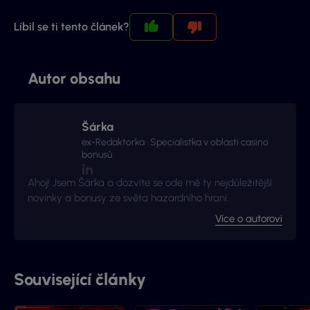
Líbil se ti tento článek?
Autor obsahu
Šárka
ex-Redaktorka · Specialistka v oblasti casino
bonusů
Ahoj! Jsem Šárka a dozvíte se ode mě ty nejdůležitější
novinky a bonusy ze světa hazardního hraní.
Více o autorovi
Související články