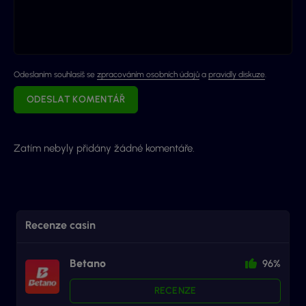
Odeslaním souhlasíš se
zpracováním osobních údajů
a
pravidly diskuze
.
ODESLAT KOMENTÁŘ
Zatím nebyly přidány žádné komentáře.
Recenze casin
Betano
96%
RECENZE