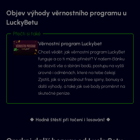
Objev výhody věrnostního programu u
LuckyBetu
Přečti si také
Věrnostní program Luckybet
Chceš vědět, jak věrnostní program LuckyBet
funguje a co ti může přinést? V našem článku
se dozvíš vše o sbírání bodů, postupu na vyšší
úrovně i odměnách, které na tebe čekají.
Zjistíš, jak si vyzvednout free spiny, bonusy a
další výhody, a také jak své body proměnit na
skutečné peníze.
🍀 Hodně štěstí při točení i losování! 🍀