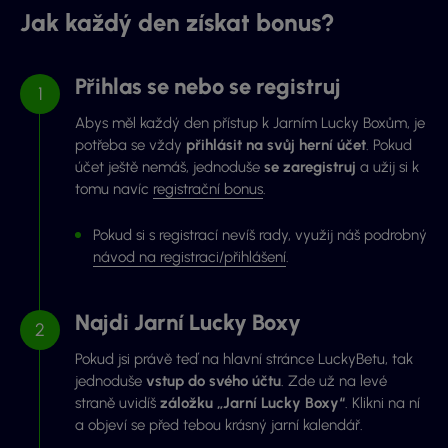
Jak každý den získat bonus?
Přihlas se nebo se registruj
Abys měl každý den přístup k Jarním Lucky Boxům, je
potřeba se vždy
přihlásit na svůj herní účet
. Pokud
účet ještě nemáš, jednoduše
se zaregistruj
a užij si k
tomu navíc
registrační bonus
.
Pokud si s registrací nevíš rady, využij náš podrobný
návod na registraci/přihlášení
.
Najdi Jarní Lucky Boxy
Pokud jsi právě teď na hlavní stránce LuckyBetu, tak
jednoduše
vstup do svého účtu
. Zde už na levé
straně uvidíš
záložku „Jarní Lucky Boxy“
. Klikni na ní
a
objeví se před tebou krásný jarní kalendář
.