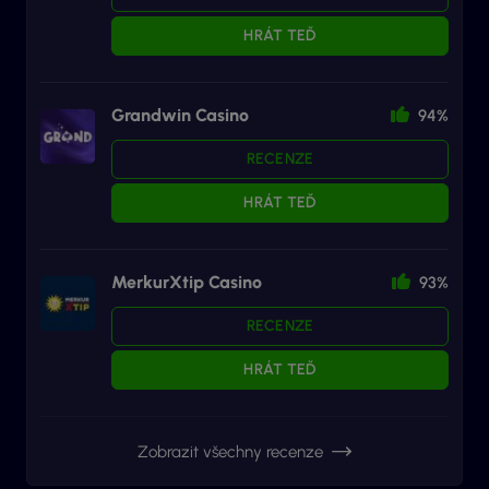
HRÁT TEĎ
Grandwin Casino
94%
RECENZE
HRÁT TEĎ
MerkurXtip Casino
93%
RECENZE
HRÁT TEĎ
Zobrazit všechny recenze