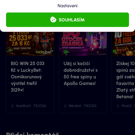
Nastavení
Související články
SOUHLASÍM
BIG WIN 25 033
Užij si kočičí
Získej 10
Kč v LuckyBet:
dobrodružství s
spinů z
Osmikorunový
50 free spiny u
gól svéh
výstřel trefil
Apollo Games!
favorita
3129×!
Zlatý st
Betana!
Anežka
7.8.2026
Nikola
7.8.2026
Max