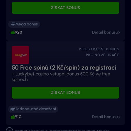
ZÍSKAT BONUS
Mega bonus
92%
Detail bonusu
REGISTRAČNÍ BONUS
PRO NOVÉ HRÁČE
50 Free spinů (2 Kč/spin) za registraci
+ Luckybet casino vstupní bonus 500 Kč ve free
spinech
ZÍSKAT BONUS
Jednoduché dosažení
91%
Detail bonusu
Ministerstvo financí varuje: Účastí na hazardní hře může vzniknout závislost.