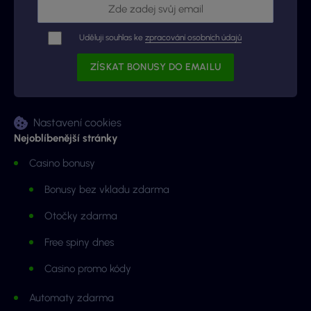
Uděluji souhlas ke
zpracování osobních údajů
Nastavení cookies
Nejoblíbenější stránky
Casino bonusy
Bonusy bez vkladu zdarma
Otočky zdarma
Free spiny dnes
Casino promo kódy
Automaty zdarma