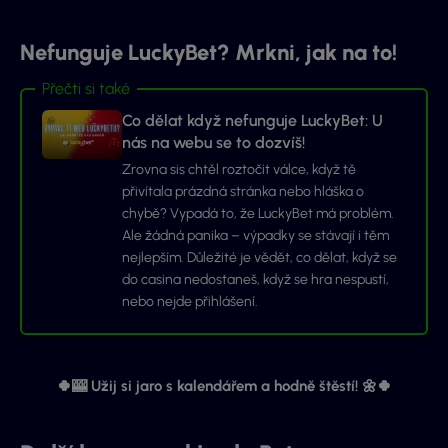
Nefunguje LuckyBet? Mrkni, jak na to!
Přečti si také
Co dělat když nefunguje LuckyBet: U
nás na webu se to dozvíš!
Zrovna sis chtěl roztočit válce, když tě
přivítala prázdná stránka nebo hláška o
chybě? Vypadá to, že LuckyBet má problém.
Ale žádná panika – výpadky se stávají i těm
nejlepším. Důležité je vědět, co dělat, když se
do casina nedostaneš, když se hra nespustí,
nebo nejde přihlášení.
🍀🎰 Užij si jaro s kalendářem a hodně štěstí! 🌼🍀