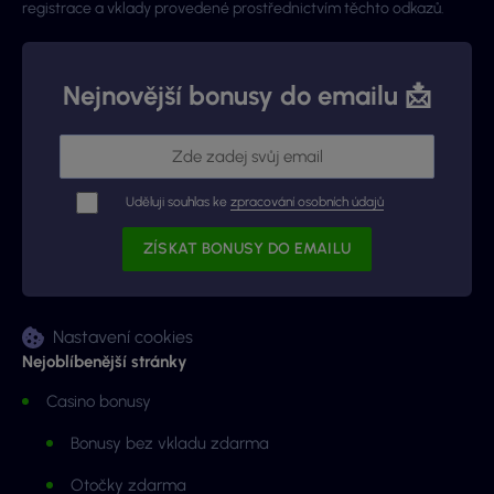
registrace a vklady provedené prostřednictvím těchto odkazů.
Nejnovější bonusy do emailu 📩
Uděluji souhlas ke
zpracování osobních údajů
Nastavení cookies
Nejoblíbenější stránky
Casino bonusy
Bonusy bez vkladu zdarma
Otočky zdarma