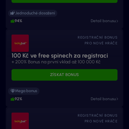
Jednoduché dosažení
94%
Detail bonusu
REGISTRAČNÍ BONUS
PRO NOVÉ HRÁČE
100 Kč ve free spinech za registraci
+ 200% Bonus na první vklad až 100 000 Kč
ZÍSKAT BONUS
Mega bonus
92%
Detail bonusu
REGISTRAČNÍ BONUS
PRO NOVÉ HRÁČE