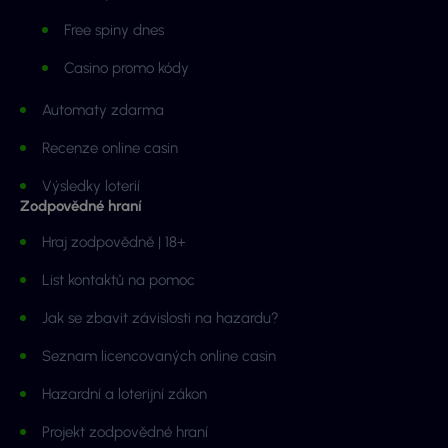
Free spiny dnes
Casino promo kódy
Automaty zdarma
Recenze online casin
Výsledky loterií
Zodpovědné hraní
Hraj zodpovědně | 18+
List kontaktů na pomoc
Jak se zbavit závislosti na hazardu?
Seznam licencovaných online casin
Hazardní a loterijní zákon
Projekt zodpovědné hraní