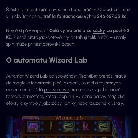
Štěstí stálo tentokrát pevně na straně hráčky. Chaosborn totiž
v LuckyBet casinu
trefila fantastickou výhru 246 667,52 Kč
.
Největší překvapení?
Celá výhra přišla ze
sázky
za pouhé 2
Kč.
Přesně proto jackpotové hry přitahují tolik hráčů – i malý
spin může přinést obrovský zásah.
O automatu Wizard Lab
Automat Wizard Lab od
společnosti Tech4Bet
přenáší hráče
do magické laboratoře plné lektvarů, kouzel a tajemných
experimentů. Celá
pěti válcová
hra se nese v pohádkově
fantasy atmosféře, kterou doplňují výrazné barvy, magické
efekty a symboly jako žáby, kotlíky nebo kouzelné krystaly.