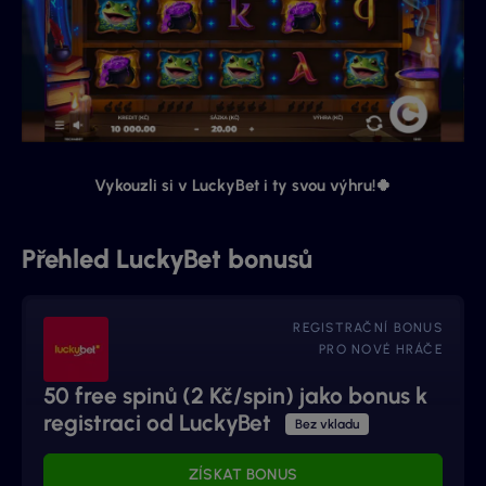
Vykouzli si v LuckyBet i ty svou výhru!🍀
Přehled LuckyBet bonusů
REGISTRAČNÍ BONUS
PRO NOVÉ HRÁČE
50 free spinů (2 Kč/spin) jako bonus k
registraci od LuckyBet
Bez vkladu
ZÍSKAT BONUS