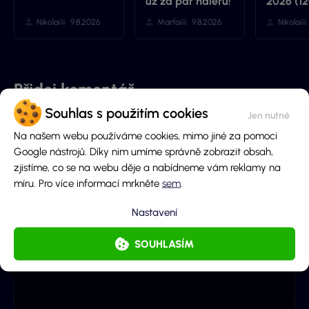
už za pár haléřů!
2026 (1
Nikola
9.8.2026
Marťa
9.8.2026
Nikola
Přidej komentář
Souhlas s použitím cookies
Jméno
Na našem webu používáme cookies, mimo jiné za pomoci
Google nástrojů. Díky nim umíme správně zobrazit obsah,
zjistíme, co se na webu děje a nabídneme vám reklamy na
E-mail (nebude zobrazen)
míru. Pro více informací mrkněte
sem
.
Nastavení
SOUHLASÍM
Obsah komentáře