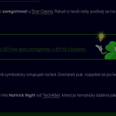
o
zaregistrovat
u
Star Casina
. Pokud si nevíš rady, podívej se na
 100 free spinů za registraci + 100 Kč v bodech.
ímž symbolicky vstupuješ na led. Dostaneš puk, rozjedeš se po l
 hře
Hattrick Night
od
Tech4Bet
, která je tematicky laděná ja