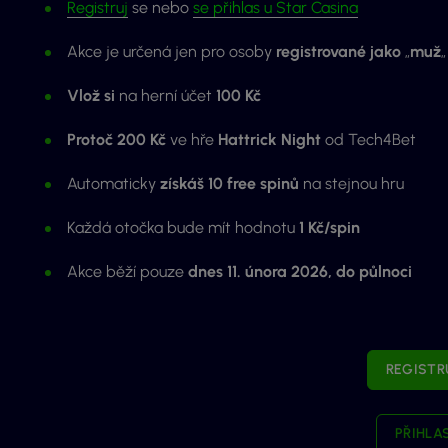
Registruj
se nebo
se přihlas u Star Casina
Akce je určená jen pro osoby
registrované jako
„
muž
„
Vlož si
na herní účet
100 Kč
Protoč 200 Kč
ve hře
Hattrick Night
od
Tech4Bet
Automaticky
získáš 10 free spinů
na stejnou hru
Každá otočka bude mít hodnotu
1 Kč/spin
Akce běží pouze
dnes 11. února 2026, do půlnoci
REGISTR
PŘIHLA