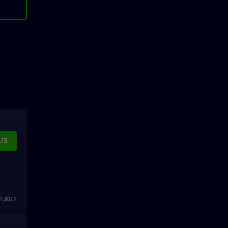
US
nusu