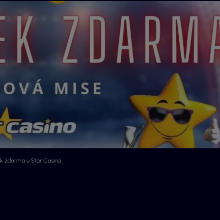
ek zdarma u Star Casina