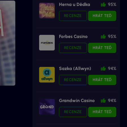
Herna u Dědka
95%
RECENZE
HRÁT TEĎ
Forbes Casino
95%
RECENZE
HRÁT TEĎ
Sazka (Allwyn)
94%
RECENZE
HRÁT TEĎ
Grandwin Casino
94%
RECENZE
HRÁT TEĎ