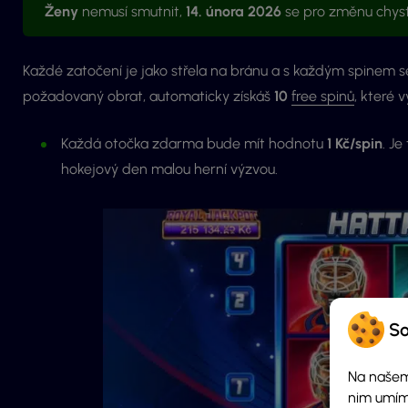
Ženy
nemusí smutnit,
14. února 2026
se pro změnu chyst
Každé zatočení je jako střela na bránu a s každým spinem se 
požadovaný obrat, automaticky získáš
10
free spinů
, které 
Každá otočka zdarma bude mít hodnotu
1 Kč/spin
. Je
hokejový den malou herní výzvou.
So
Na našem
nim umím