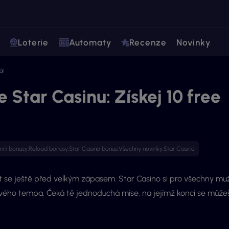
Loterie
Automaty
Recenze
Novinky
ů!
Star Casinu: Získej 10 free
nní bonusy
,
Reload bonusy
,
Star Casino bonus
,
Všechny novinky
,
Star Casino
slit se ještě před velkým zápasem. Star Casino si pro všechny mu
ového tempa. Čeká tě jednoduchá mise, na jejímž konci se můžeš