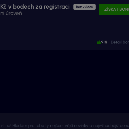
 Kč v bodech za registraci
Bez vkladu
ZÍSKAT BON
ní úroveň
91%
Detail bo
artina! Hledám pro tebe ty nejčerstvější novinky a nejvýhodnější bonu