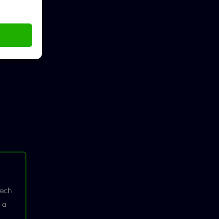
rech
y a