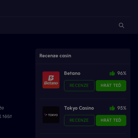
Recenze casin
Betano
96%
RECENZE
HRÁT TEĎ
že
Tokyo Casino
95%
 těšit
RECENZE
HRÁT TEĎ