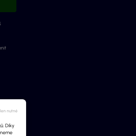
š
mnit
ů. Díky
ídneme