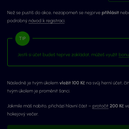
Než se pustíš do akce, nezapomeň se nejprve
přihlásit
neb
podrobný
návod k registraci
.
Jestli si účet budeš teprve zakládat, můžeš využít
bonus
Následně je tvým úkolem
vložit 100 Kč
na svůj herní účet, č
tvým úkolem je proměnit šanci.
Jakmile máš nabito, přichází hlavní část –
protočit
200 Kč
ve
hokejový večer.