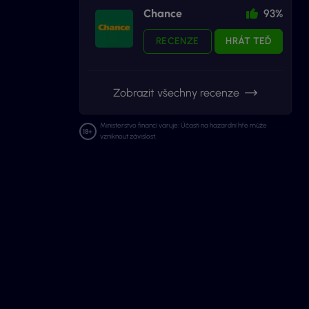
Chance
93%
RECENZE
HRÁT TEĎ
Zobrazit všechny recenze
Ministerstvo financí varuje: Účastí na hazardní hře může
vzniknout závislost.