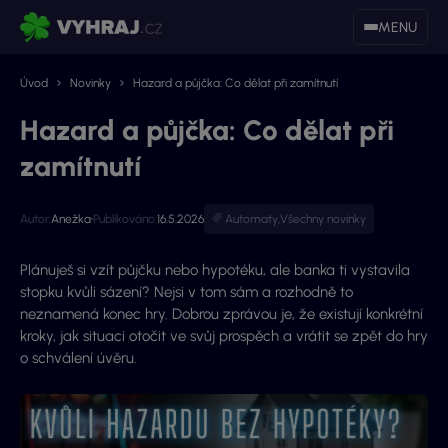
MENU
Úvod
Novinky
Hazard a půjčka: Co dělat při zamítnutí
Hazard a půjčka: Co dělat při
zamítnutí
Autor:
Anežka
Publikováno:
16.5.2026
Automaty
,
Všechny novinky
Plánuješ si vzít půjčku nebo hypotéku, ale banka ti vystavila
stopku kvůli sázení? Nejsi v tom sám a rozhodně to
neznamená konec hry. Dobrou zprávou je, že existují konkrétní
kroky, jak situaci otočit ve svůj prospěch a vrátit se zpět do hry
o schválení úvěru.