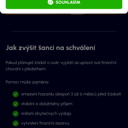
SOUHLASÍM
Jak zvýšit šanci na schválení
Pokud plánuješ žádat o úvěr, vyplatí se upravit své finanční
chování s předstihem.
Pomoci může zejména:
omezení hazardu alespoň 3 až 6 měsíců před žádostí
stabilní a doložitelný příjem
snížení zbytečných výdajů
vytvoření finanční rezervy