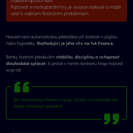
Důležité upozornění:
Půjčovat si na hazardní hry je vysoce rizikové a může
vést k vážným finančním problémům.
Hazard není automatickou překážkou při žádosti o půjčku
nebo hypotéku.
Rozhodující je jeho vliv na tvé finance.
Banky hodnotí především
stabilitu, disciplínu a schopnost
dlouhodobě splácet
. A právě v tomto kontextu hraje hazard
svoji roli.
18+ Ministerstvo financí varuje: Účastí na hazardní hře
může vzniknout závislost.