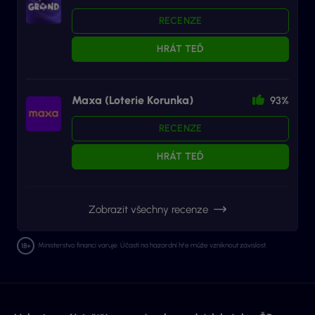
RECENZE
HRÁT TEĎ
Maxa (Loterie Korunka)
93%
RECENZE
HRÁT TEĎ
Zobrazit všechny recenze
Ministerstvo financí varuje: Účastí na hazardní hře může vzniknout závislost.