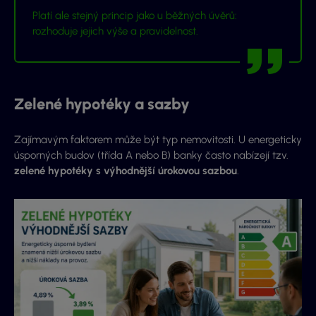
Platí ale stejný princip jako u běžných úvěrů:
rozhoduje jejich výše a pravidelnost.
Zelené hypotéky a sazby
Zajímavým faktorem může být typ nemovitosti. U energeticky
úsporných budov (třída A nebo B) banky často nabízejí tzv.
zelené hypotéky s výhodnější úrokovou sazbou
.