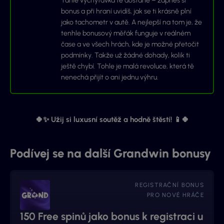
Tahle vychytávka tě dostane – zapneš si
bonus a při hraní uvidíš, jak se ti krásně plní
jako tachometr v autě. A nejlepší na tom je, že
tenhle bonusový měřák funguje v reálném
čase a ve všech hrách, kde je možné přetočit
podmínky. Takže už žádné dohady, kolik ti
ještě chybí. Tohle je malá revoluce, která tě
nenechá přijít o ani jednu výhru.
🍀✨ Užij si luxusní soutěž a hodně štěstí! 📱🍀
Podívej se na další Grandwin bonusy
REGISTRAČNÍ BONUS
PRO NOVÉ HRÁČE
150 Free spinů jako bonus k registraci u