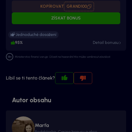
KOPÍROVAT
GRAND100
ZÍSKAT BONUS
Jednoduché dosažení
95%
Detail bonusu
Ministerstvo financí varuje: Účastí na hazardní hře může vzniknout závislost.
Líbil se ti tento článek?
Autor obsahu
Marťa
Redaktorka · Casino bonusy a akce