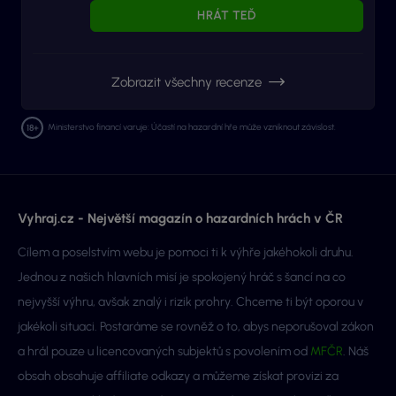
HRÁT TEĎ
Zobrazit všechny recenze
Ministerstvo financí varuje: Účastí na hazardní hře může vzniknout závislost.
Vyhraj.cz - Největší magazín o hazardních hrách v ČR
Cílem a poselstvím webu je pomoci ti k výhře jakéhokoli druhu.
Jednou z našich hlavních misí je spokojený hráč s šancí na co
nejvyšší výhru, avšak znalý i rizik prohry. Chceme ti být oporou v
jakékoli situaci. Postaráme se rovněž o to, abys neporušoval zákon
a hrál pouze u licencovaných subjektů s povolením od
MFČR
. Náš
obsah obsahuje affiliate odkazy a můžeme získat provizi za