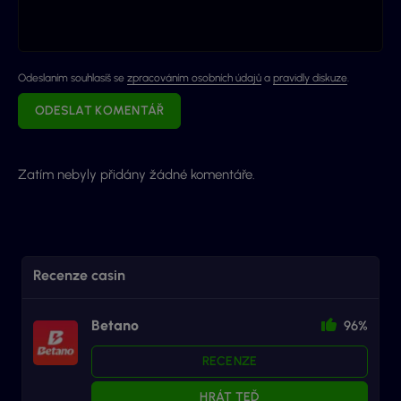
Odeslaním souhlasíš se
zpracováním osobních údajů
a
pravidly diskuze
.
ODESLAT KOMENTÁŘ
Zatím nebyly přidány žádné komentáře.
Recenze casin
Betano
96%
RECENZE
HRÁT TEĎ