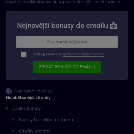
registrace a vklady provedené prostřednictvím těchto odkazů.
Nejnovější bonusy do emailu 📩
Uděluji souhlas ke
zpracování osobních údajů
Nastavení cookies
Nejoblíbenější stránky
Casino bonusy
Bonusy bez vkladu zdarma
Otočky zdarma