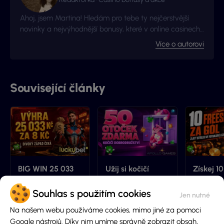
Ahoj, jsem Martina! Hledám pro tebe ty nejčerstvější
novinky a nejvýhodnější bonusy, které v online casinech
stojí za to!
Více o autorovi
Související články
BIG WIN 25 033
Užij si kočičí
Získej 10
Kč v LuckyBet:
dobrodružství s
spinů z
Osmikorunový
50 free spiny u
gól svéh
Souhlas s použitím cookies
výstřel trefil
Apollo Games!
favorita
Na našem webu používáme cookies, mimo jiné za pomoci
3129×!
Zlatý st
Google nástrojů. Díky nim umíme správně zobrazit obsah,
Betana!