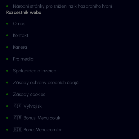
Národní stránky pro snížení rizik hazardního hraní
Rozcestník webu
O nás
Kontakt
Kariéra
Pro média
Spolupráce a inzerce
Zásady ochrany osobních údajů
Zásady cookies
🇸🇰 Vyhraj.sk
🇬🇧 Bonus-Menu.co.uk
🇧🇷 BonusMenu.com.br