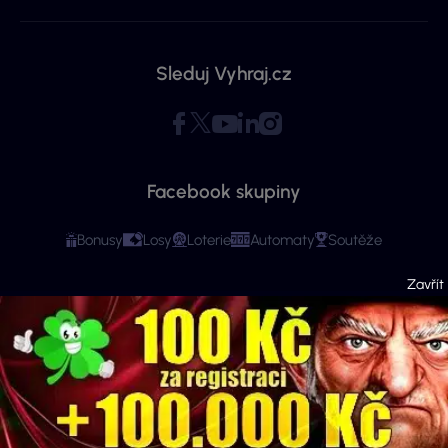
Sleduj Vyhraj.cz
Facebook skupiny
Bonusy
Losy
Loterie
Automaty
Soutěže
Copyright © 2026 - Všechna práva vyhrazena. Vyhraj.cz | Ministerstvo financí
varuje: Účastí na hazardní hře může vzniknout závislost! Stránky mají čistě
informační charakter. Veškeré informace se týkají osob starších 18 let.
Provozovatelem webu je ExeMedia s.r.o. se sídlem Kurzova 2222/16, Stodůlky,
155 00 Praha 5 (IČO: 13992228, DIČ: CZ13992228) · Kontakt:
info@vyhraj.cz