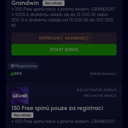
Grandwin
Bez vkladu
+ 100 Free spinů navíc s promo kódem „GRAND100“
+ 100% k druhému vkladu až do 15 000 Kč nebo
200 % k druhému vkladu od 15 000 Kč do 100 000
Kč
KOPÍROVAT
GRAND100
ZÍSKAT BONUS
Mega bonus
96%
Detail bonusu
REGISTRAČNÍ BONUS
PRO NOVÉ HRÁČE
150 Free spinů pouze za registraci
Bez vkladu
+ 100 Free spinů navíc s promo kódem „GRAND100“