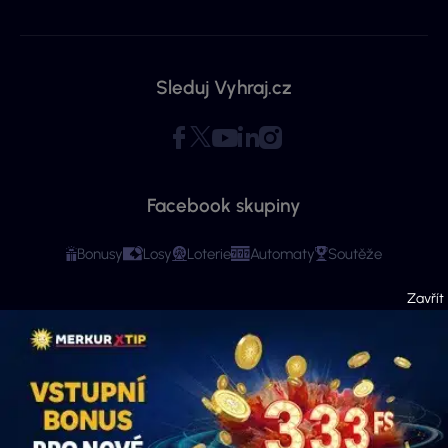
Sleduj Vyhraj.cz
Facebook skupiny
Bonusy
Losy
Loterie
Automaty
Soutěže
Copyright © 2026 - Všechna práva vyhrazena. Vyhraj.cz | Ministerstvo financí
varuje: Účastí na hazardní hře může vzniknout závislost! Stránky mají čistě
informační charakter. Veškeré informace se týkají osob starších 18 let.
Provozovatelem webu je ExeMedia s.r.o. se sídlem Kurzova 2222/16, Stodůlky,
155 00 Praha 5 (IČO: 13992228, DIČ: CZ13992228) · Kontakt:
info@vyhraj.cz