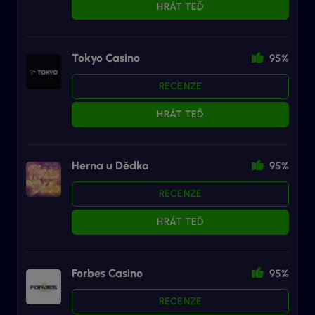
HRÁT TEĎ
Tokyo Casino
95%
RECENZE
HRÁT TEĎ
Herna u Dědka
95%
RECENZE
HRÁT TEĎ
Forbes Casino
95%
RECENZE