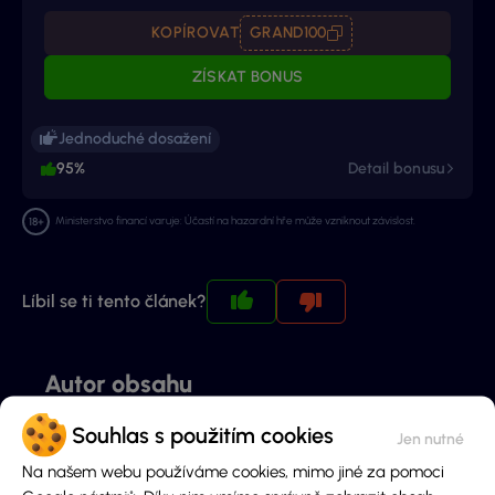
KOPÍROVAT
GRAND100
ZÍSKAT BONUS
Jednoduché dosažení
95%
Detail bonusu
Ministerstvo financí varuje: Účastí na hazardní hře může vzniknout závislost.
Líbil se ti tento článek?
Autor obsahu
Souhlas s použitím cookies
Nikola
Na našem webu používáme cookies, mimo jiné za pomoci
Redaktorka · Specialistka v oblasti casino