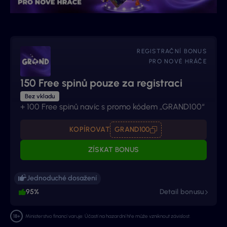
REGISTRAČNÍ BONUS
PRO NOVÉ HRÁČE
150 Free spinů pouze za registraci
Bez vkladu
+ 100 Free spinů navíc s promo kódem „GRAND100“
KOPÍROVAT
GRAND100
ZÍSKAT BONUS
Jednoduché dosažení
95%
Detail bonusu
Ministerstvo financí varuje: Účastí na hazardní hře může vzniknout závislost.