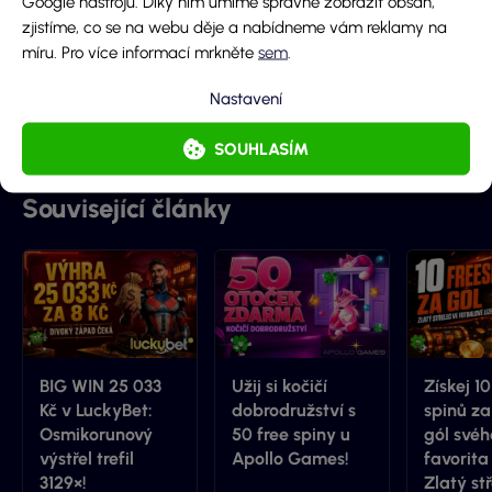
Google nástrojů. Díky nim umíme správně zobrazit obsah,
bonusů a expertka na casino hry
zjistíme, co se na webu děje a nabídneme vám reklamy na
míru. Pro více informací mrkněte
sem
.
Zdravím všechny! Jsem Nikča a soustředím se na
nejnovější bonusy, či události a také vás naučím vše o
Nastavení
nejoblíbenějších casinových hrách.
Více o autorovi
SOUHLASÍM
Související články
BIG WIN 25 033
Užij si kočičí
Získej 10
Kč v LuckyBet:
dobrodružství s
spinů z
Osmikorunový
50 free spiny u
gól svéh
výstřel trefil
Apollo Games!
favorita
3129×!
Zlatý st