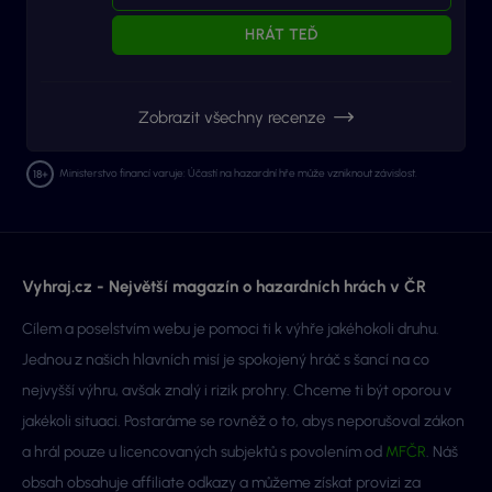
HRÁT TEĎ
Zobrazit všechny recenze
Ministerstvo financí varuje: Účastí na hazardní hře může vzniknout závislost.
Vyhraj.cz - Největší magazín o hazardních hrách v ČR
Cílem a poselstvím webu je pomoci ti k výhře jakéhokoli druhu.
Jednou z našich hlavních misí je spokojený hráč s šancí na co
nejvyšší výhru, avšak znalý i rizik prohry. Chceme ti být oporou v
jakékoli situaci. Postaráme se rovněž o to, abys neporušoval zákon
a hrál pouze u licencovaných subjektů s povolením od
MFČR
. Náš
obsah obsahuje affiliate odkazy a můžeme získat provizi za