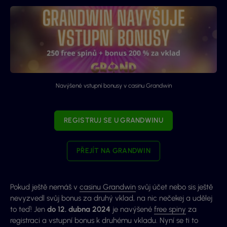
Navýšené vstupní bonusy v casinu Grandwin
REGISTRUJ SE U GRANDWINU
PŘEJÍT NA GRANDWIN
Pokud ještě nemáš v
casinu Grandwin
svůj účet nebo sis ještě
nevyzvedl svůj bonus za druhý vklad, na nic nečekej a udělej
to teď! Jen
do 12. dubna 2024
je navýšené
free spiny
za
registraci a vstupní bonus k druhému vkladu. Nyní se ti to