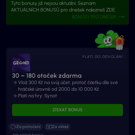
Tyto bonusy již nejsou aktuální. Seznam
AKTUÁLNÍCH BONUSŮ pro dnešek nalezneš ZDE:
BONUSY PRO DNEŠEK
PLATÍ DO ODVOLÁNÍ
30 – 180 otoček zdarma
Vlož 300 Kč na svůj účet, protoč částku dle své
hráčské úrovně od 2000 do 10 000 Kč
Platí na hry: Synot
ZÍSKAT BONUS
Za protočení
Za vklad
Jak získat bonus