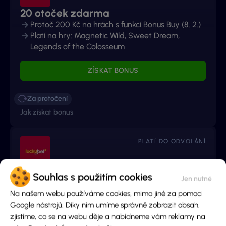
20 otoček zdarma
Protoč 200 Kč na hrách s funkcí Bonus Buy (8. 2.)
Platí na hry: Magnetic Wild, Sweet Dream,
Legends of the Colosseum
ZÍSKAT BONUS
Za protočení
Jak získat bonus
PLATÍ DO ODVOLÁNÍ
20 otoček zdarma
(25 Kč/spin)
Souhlas s použitím cookies
Protoč 15 000 Kč na hrách s funkcí Bonus Buy (8.
Na našem webu používáme cookies, mimo jiné za pomoci
2.)
Google nástrojů. Díky nim umíme správně zobrazit obsah,
Platí na hry: Magnetic Wild, Sweet Dream,
zjistíme, co se na webu děje a nabídneme vám reklamy na
Legends of the Colosseum