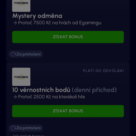
Mystery odměna
Protoč 7500 Kč na hrách od Egamingu
ZÍSKAT BONUS
Za protočení
PLATÍ DO ODVOLÁNÍ
10 věrnostních bodů
(denní příchod)
Protoč 2500 Kč na kterékoli hře
ZÍSKAT BONUS
Za protočení