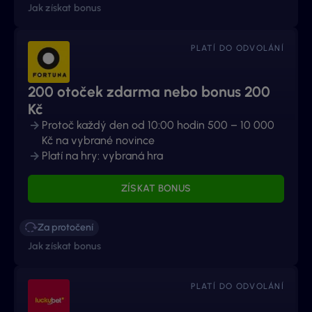
Jak získat bonus
PLATÍ DO ODVOLÁNÍ
200 otoček zdarma nebo bonus 200
Kč
Protoč každý den od 10:00 hodin 500 – 10 000
Kč na vybrané novince
Platí na hry: vybraná hra
ZÍSKAT BONUS
Za protočení
Jak získat bonus
PLATÍ DO ODVOLÁNÍ