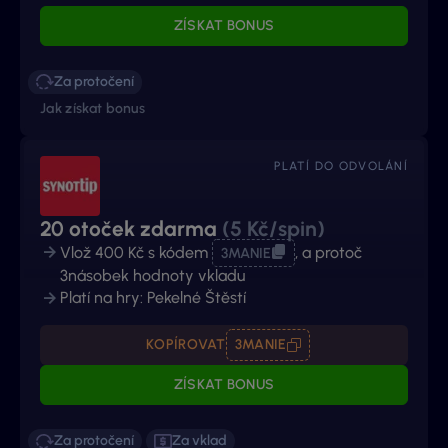
ZÍSKAT BONUS
Za protočení
Jak získat bonus
PLATÍ DO ODVOLÁNÍ
20 otoček zdarma
(5 Kč/spin)
Vlož 400 Kč s kódem
, a protoč
3MANIE
3násobek hodnoty vkladu
Platí na hry: Pekelné Štěstí
KOPÍROVAT
3MANIE
ZÍSKAT BONUS
Za protočení
Za vklad