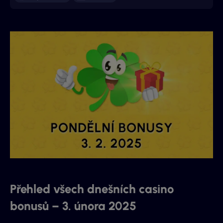
Přehled všech dnešních casino
bonusů – 3. února 2025