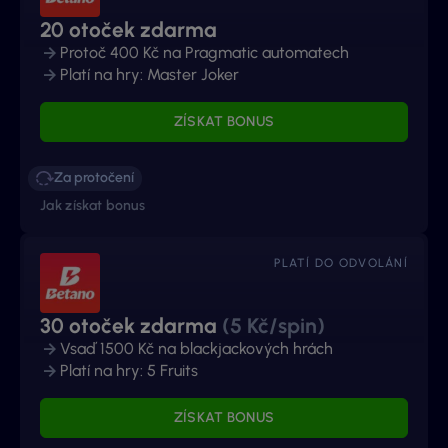
20 otoček zdarma
Protoč 400 Kč na Pragmatic automatech
Platí na hry: Master Joker
ZÍSKAT BONUS
Za protočení
Jak získat bonus
PLATÍ DO ODVOLÁNÍ
30 otoček zdarma
(5 Kč/spin)
Vsaď 1500 Kč na blackjackových hrách
Platí na hry: 5 Fruits
ZÍSKAT BONUS