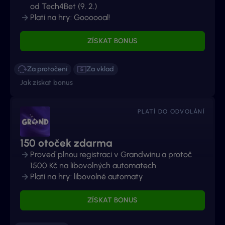
od Tech4Bet (9. 2.)
Platí na hry: Goooooal!
ZÍSKAT BONUS
Za protočení
Za vklad
Jak získat bonus
PLATÍ DO ODVOLÁNÍ
150 otoček zdarma
Proveď plnou registraci v Grandwinu a protoč
1500 Kč na libovolných automatech
Platí na hry: libovolné automaty
ZÍSKAT BONUS