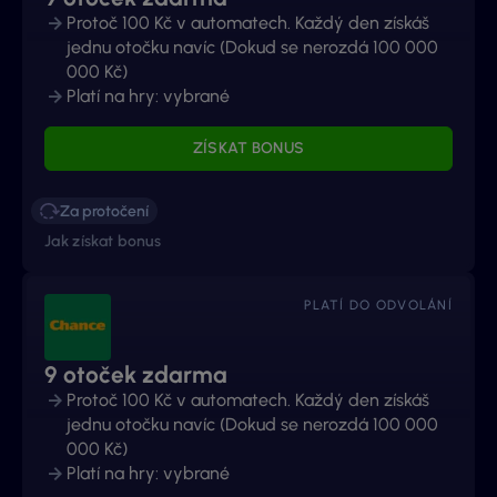
Protoč 100 Kč v automatech. Každý den získáš
jednu otočku navíc (Dokud se nerozdá 100 000
000 Kč)
Platí na hry: vybrané
ZÍSKAT BONUS
Za protočení
Jak získat bonus
PLATÍ DO ODVOLÁNÍ
9 otoček zdarma
Protoč 100 Kč v automatech. Každý den získáš
jednu otočku navíc (Dokud se nerozdá 100 000
000 Kč)
Platí na hry: vybrané