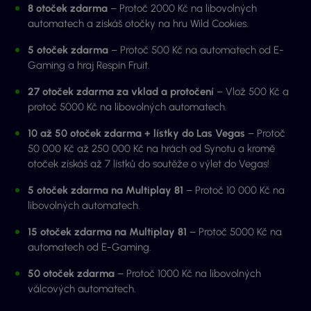
8 otoček zdarma
– Protoč 2000 Kč na libovolných
automatech a získáš otočky na hru Wild Cookies.
5 otoček zdarma
– Protoč 500 Kč na automatech od E-
Gaming a hraj Respin Fruit.
27 otoček zdarma za vklad a protočení
– Vlož 500 Kč a
protoč 5000 Kč na libovolných automatech.
10 až 50 otoček zdarma + lístky do Las Vegas
– Protoč
50 000 Kč až 250 000 Kč na hrách od Synotu a kromě
otoček získáš až 7 lístků do soutěže o výlet do Vegas!
5 otoček zdarma na Multiplay 81
– Protoč 10 000 Kč na
libovolných automatech.
15 otoček zdarma na Multiplay 81
– Protoč 5000 Kč na
automatech od E-Gaming.
50 otoček zdarma
– Protoč 1000 Kč na libovolných
válcových automatech.