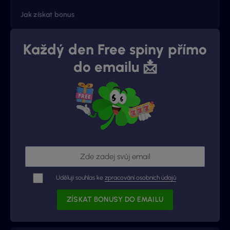
Jak získat bonus
Každý den Free spiny přímo
do emailu 📩
Uděluji souhlas ke
zpracování osobních údajů