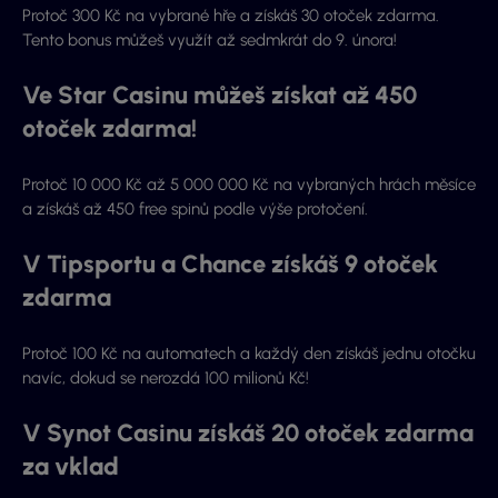
Protoč 300 Kč na vybrané hře a získáš 30 otoček zdarma.
Tento bonus můžeš využít až sedmkrát do 9. února!
Ve Star Casinu můžeš získat až 450
otoček zdarma!
Protoč 10 000 Kč až 5 000 000 Kč na vybraných hrách měsíce
a získáš až 450 free spinů podle výše protočení.
V Tipsportu a Chance získáš 9 otoček
zdarma
Protoč 100 Kč na automatech a každý den získáš jednu otočku
navíc, dokud se nerozdá 100 milionů Kč!
V Synot Casinu získáš 20 otoček zdarma
za vklad