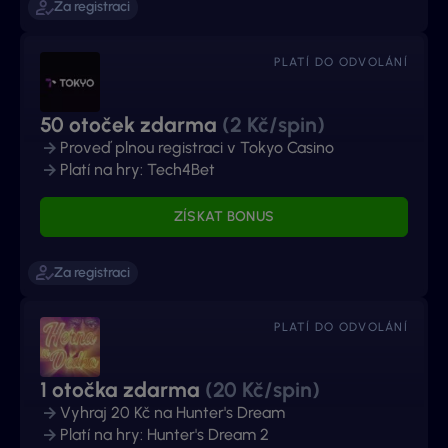
Za registraci
PLATÍ DO ODVOLÁNÍ
50 otoček zdarma
(2 Kč/spin)
Proveď plnou registraci v Tokyo Casino
Platí na hry: Tech4Bet
ZÍSKAT BONUS
Za registraci
PLATÍ DO ODVOLÁNÍ
1 otočka zdarma
(20 Kč/spin)
Vyhraj 20 Kč na Hunter's Dream
Platí na hry: Hunter's Dream 2