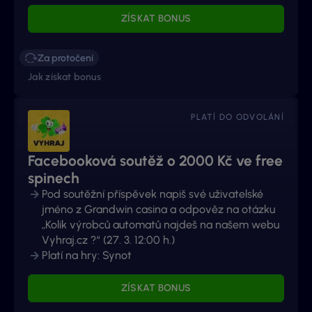
ZÍSKAT BONUS
Za protočení
Jak získat bonus
PLATÍ DO ODVOLÁNÍ
Facebooková soutěž o 2000 Kč ve free
spinech
Pod soutěžní příspěvek napiš své uživatelské
jméno z Grandwin casina a odpověz na otázku
„Kolik výrobců automatů najdeš na našem webu
Vyhraj.cz ?“ (27. 3. 12:00 h.)
Platí na hry: Synot
ZÍSKAT BONUS