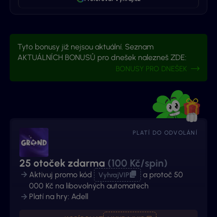
Tyto bonusy již nejsou aktuální. Seznam
AKTUÁLNÍCH BONUSŮ pro dnešek nalezneš ZDE:
BONUSY PRO DNEŠEK
PLATÍ DO ODVOLÁNÍ
25 otoček zdarma
(100 Kč/spin)
Aktivuj promo kód
a protoč 50
VyhrajVIP
000 Kč na libovolných automatech
Platí na hry: Adell