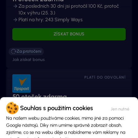
Za posledních 30 dní jsi protočil 100 Kč, protoč
10x výhru (25. 3.)
Platí na hry: 243 Simply Ways
ZÍSKAT BONUS
Za protočení
Jak získat bonus
PLATÍ DO ODVOLÁNÍ
50 otoček zdarma
Protoč 2500 Kč na libovolných automatech (25.
Souhlas s použitím cookies
3.)
Platí na hry: 243 Mexicana
Na našem webu používáme cookies, mimo jiné za pomoci
Google nástrojů. Díky nim umíme správně zobrazit obsah,
ZÍSKAT BONUS
zjistíme, co se na webu děje a nabídneme vám reklamy na