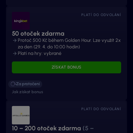
PLATÍ DO ODVOLÁNÍ
50 otoček zdarma
Protoč 500 Kč během Golden Hour. Lze využít 2x
za den (29. 4. do 10:00 hodin)
Platí na hry: vybrané
ZÍSKAT BONUS
Za protočení
Jak získat bonus
PLATÍ DO ODVOLÁNÍ
10 – 200 otoček zdarma
(5 –