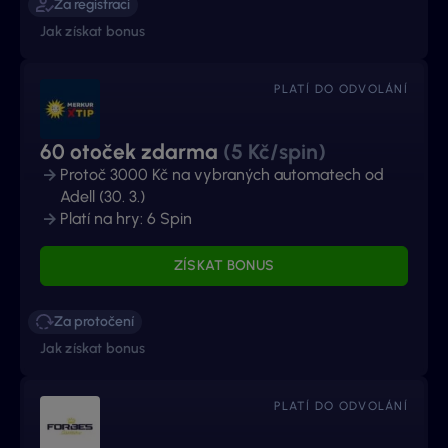
Za registraci
Jak získat bonus
PLATÍ DO ODVOLÁNÍ
60 otoček zdarma
(5 Kč/spin)
Protoč 3000 Kč na vybraných automatech od
Adell (30. 3.)
Platí na hry: 6 Spin
ZÍSKAT BONUS
Za protočení
Jak získat bonus
PLATÍ DO ODVOLÁNÍ