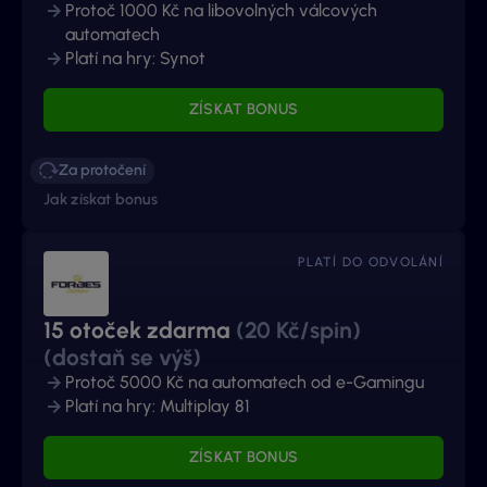
Protoč 1000 Kč na libovolných válcových
automatech
Platí na hry: Synot
ZÍSKAT BONUS
Za protočení
Jak získat bonus
PLATÍ DO ODVOLÁNÍ
15 otoček zdarma
(20 Kč/spin)
(dostaň se výš)
Protoč 5000 Kč na automatech od e-Gamingu
Platí na hry: Multiplay 81
ZÍSKAT BONUS