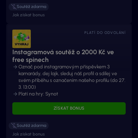
Soutěž zdarma
Jak získat bonus
PLATÍ DO ODVOLÁNÍ
Instagramová soutěž o 2000 Kč ve
free spinech
Označ pod instagramovým příspěvkem 3
kamarády, dej lajk, sleduj náš profil a sdílej ve
svém příběhu s označením našeho profilu (do 27.
3. 13:00)
Platí na hry: Synot
ZÍSKAT BONUS
Soutěž zdarma
Jak získat bonus