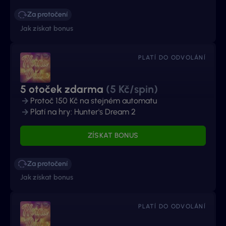
Za protočení
Jak získat bonus
PLATÍ DO ODVOLÁNÍ
5 otoček zdarma
(5 Kč/spin)
Protoč 150 Kč na stejném automatu
Platí na hry: Hunter's Dream 2
ZÍSKAT BONUS
Za protočení
Jak získat bonus
PLATÍ DO ODVOLÁNÍ