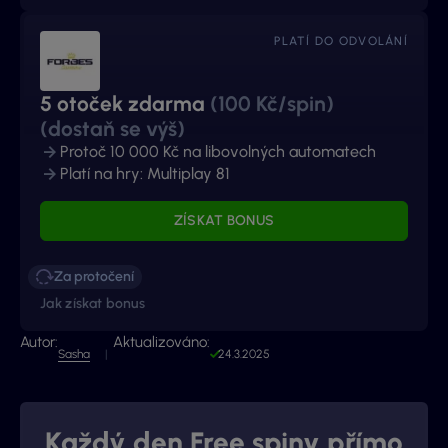
PLATÍ DO ODVOLÁNÍ
5 otoček zdarma
(100 Kč/spin)
(dostaň se výš)
Protoč 10 000 Kč na libovolných automatech
Platí na hry: Multiplay 81
ZÍSKAT BONUS
Za protočení
Jak získat bonus
Autor:
Aktualizováno:
Sasha
|
24.3.2025
Každý den Free spiny přímo