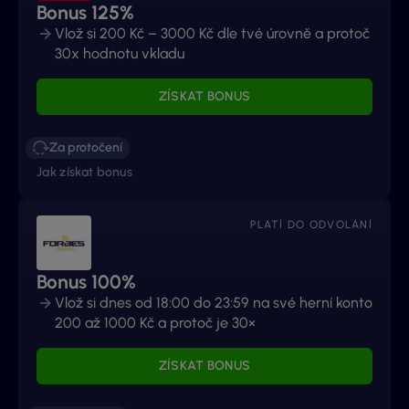
Bonus 125%
Vlož si 200 Kč – 3000 Kč dle tvé úrovně a protoč
30x hodnotu vkladu
ZÍSKAT BONUS
Za protočení
Jak získat bonus
PLATÍ DO ODVOLÁNÍ
Bonus 100%
Vlož si dnes od 18:00 do 23:59 na své herní konto
200 až 1000 Kč a protoč je 30×
ZÍSKAT BONUS