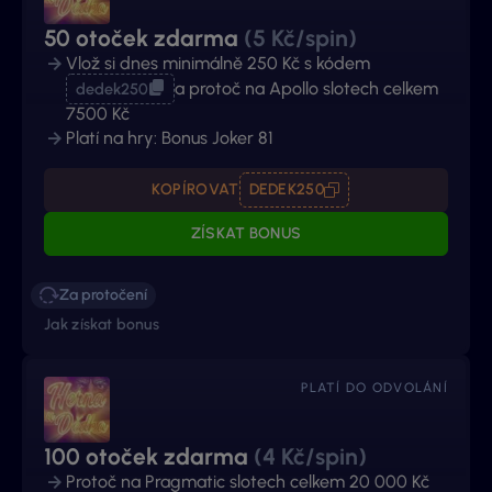
50 otoček zdarma
(5 Kč/spin)
Vlož si dnes minimálně 250 Kč s kódem
a protoč na Apollo slotech celkem
dedek250
7500 Kč
Platí na hry: Bonus Joker 81
KOPÍROVAT
DEDEK250
ZÍSKAT BONUS
Za protočení
Jak získat bonus
PLATÍ DO ODVOLÁNÍ
100 otoček zdarma
(4 Kč/spin)
Protoč na Pragmatic slotech celkem 20 000 Kč