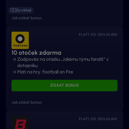
Za vklad
Jak získat bonus
PLATÍ DO ODVOLÁNÍ
10 otoček zdarma
Zodpověz na otázku „Jakému týmu fandíš“ v
dotazníku
Platí na hry: Football on Fire
ZÍSKAT BONUS
Jak získat bonus
PLATÍ DO ODVOLÁNÍ