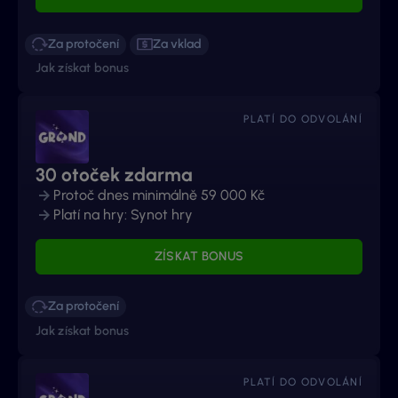
Za protočení
Za vklad
Jak získat bonus
PLATÍ DO ODVOLÁNÍ
30 otoček zdarma
Protoč dnes minimálně 59 000 Kč
Platí na hry: Synot hry
ZÍSKAT BONUS
Za protočení
Jak získat bonus
PLATÍ DO ODVOLÁNÍ