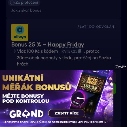
Za protočení
Jak získat bonus
PLATÍ DO ODVOLÁNÍ
Bonus 25 % – Happy Friday
Vlož 100 Kč s kódem
, protoč
PATEK25
30násobek hodnoty vkladu, protáčej na Sazka
hrách
KOPÍROVAT
PATEK25
ZÍSKAT BONUS
Za protočení
Za vklad
Jak získat bonus