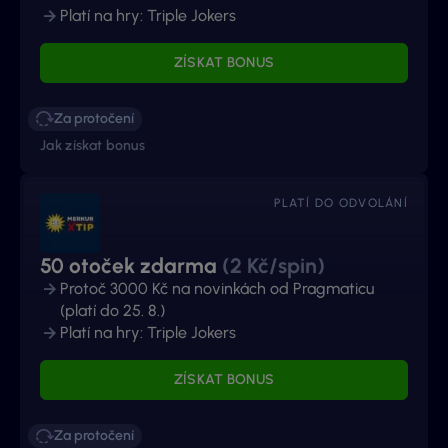
Platí na hry: Triple Jokers
ZÍSKAT BONUS
Za protočení
Jak získat bonus
PLATÍ DO ODVOLÁNÍ
50 otoček zdarma
(2 Kč/spin)
Protoč 3000 Kč na novinkách od Pragmaticu
(platí do 25. 8.)
Platí na hry: Triple Jokers
ZÍSKAT BONUS
Za protočení