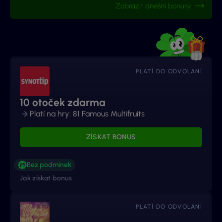
Zobrazit dnešní bonusy
PLATÍ DO ODVOLÁNÍ
10 otoček zdarma
Platí na hry: 81 Famous Multifruits
ZÍSKAT BONUS
Bez podmínek
Jak získat bonus
PLATÍ DO ODVOLÁNÍ