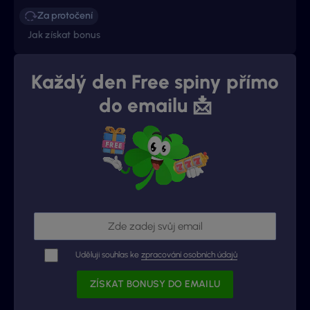
Za protočení
Jak získat bonus
Každý den Free spiny přímo
do emailu 📩
Uděluji souhlas ke
zpracování osobních údajů