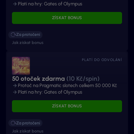
Platí na hry: Gates of Olympus
ZÍSKAT BONUS
Za protočení
Jak získat bonus
PLATÍ DO ODVOLÁNÍ
50 otoček zdarma
(10 Kč/spin)
Protoč na Pragmatic slotech celkem 50 000 Kč
Platí na hry: Gates of Olympus
ZÍSKAT BONUS
Za protočení
Jak získat bonus