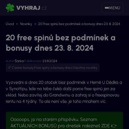
MENU
Úvod
Novinky
20 free spinů bez podmínek a bonusy dnes 23. 8. 2024
20 free spinů bez podmínek a
bonusy dnes 23. 8. 2024
Autor:
Šárka
Publikováno:
23.8.2024
Casino bonusy
,
Free spiny a bonusy dnes
,
Všechny novinky
Vyzvedni si dnes 20 otoček bez podmínek v Herně U Dědka a
v Synottipu, kde na tebe čeká další porce free spinů jen za
vklad. Nebo zavítej do Grandwinu a zahraj si o freespinovou
rentu na 4 týdny. To ale není vše, je toho mnohem víc.
Ooooops, jsi na starém příspěvku. Seznam
AKTUÁLNÍCH BONUSŮ pro dnešek nalezneš ZDE 👉