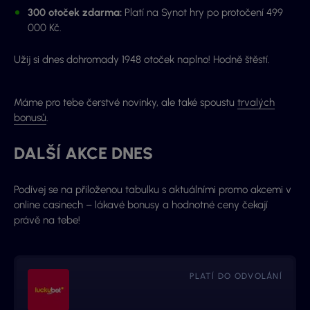
300 otoček zdarma:
Platí na Synot hry po protočení 499
000 Kč.
Užij si dnes dohromady 1948 otoček naplno! Hodně štěstí.
Máme pro tebe čerstvé novinky, ale také spoustu
trvalých
bonusů
.
DALŠÍ AKCE DNES
Podívej se na přiloženou tabulku s aktuálními promo akcemi v
online casinech – lákavé bonusy a hodnotné ceny čekají
právě na tebe!
PLATÍ DO ODVOLÁNÍ