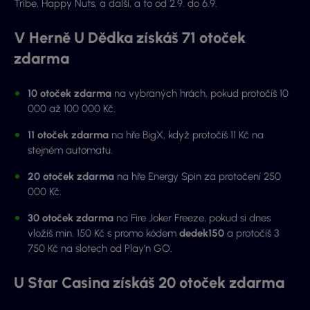
Tribe, Happy Nuts, a další, a to od 2.9. do 6.9.
V Herně U Dědka získáš 71 otoček
zdarma
10 otoček zdarma
na vybraných hrách, pokud protočíš 10
000 až 100 000 Kč.
11 otoček zdarma
na hře BigX, když protočíš 11 Kč na
stejném automatu.
20 otoček zdarma
na hře Energy Spin za protočení 250
000 Kč.
30 otoček zdarma
na Fire Joker Freeze, pokud si dnes
vložíš min. 150 Kč s promo kódem
dedek150
a protočíš 3
750 Kč na slotech od Play’n GO.
U Star Casina získáš 20 otoček zdarma