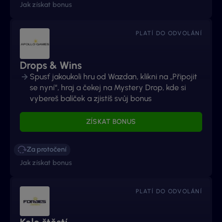
Jak získat bonus
PLATÍ DO ODVOLÁNÍ
Drops & Wins
Spusť jakoukoli hru od Wazdan, klikni na „Připojit
se nyní“, hraj a čekej na Mystery Drop, kde si
vybereš balíček a zjistíš svůj bonus
ZÍSKAT BONUS
Za protočení
Jak získat bonus
PLATÍ DO ODVOLÁNÍ