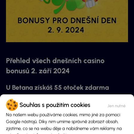
Přehled všech dnešních casino
bonusů 2. září 2024
U Betana získáš 55 otoček zdarma
Betano dnes nabízí 55 otoček zdarma na hře Super 81. K jejich
Souhlas s použitím cookies
získání stačí protočit 800 Kč na automatech od Tech4Betu.
Na našem webu používáme cookies, mimo jiné za pomoci
Google nástrojů. Díky nim umíme správně zobrazit obsah,
Ve Forbesu získáš 50 free spinů
zjistíme, co se na webu děje a nabídneme vám reklamy na