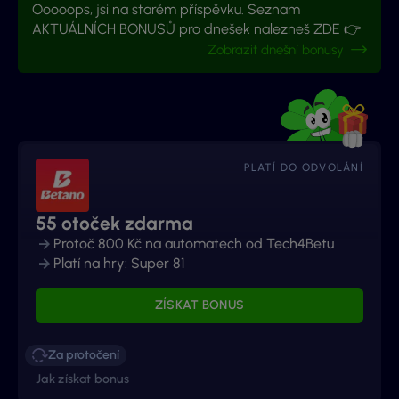
Ooooops, jsi na starém příspěvku. Seznam
AKTUÁLNÍCH BONUSŮ pro dnešek nalezneš ZDE 👉
Zobrazit dnešní bonusy
PLATÍ DO ODVOLÁNÍ
55 otoček zdarma
Protoč 800 Kč na automatech od Tech4Betu
Platí na hry: Super 81
ZÍSKAT BONUS
Za protočení
Jak získat bonus