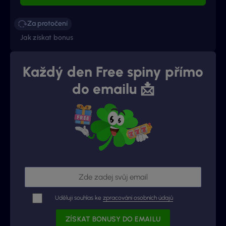
Za protočení
Jak získat bonus
Každý den Free spiny přímo
do emailu 📩
Uděluji souhlas ke
zpracování osobních údajů