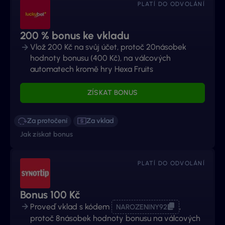
PLATÍ DO ODVOLÁNÍ
200 % bonus ke vkladu
Vlož 200 Kč na svůj účet, protoč 20násobek
hodnoty bonusu (400 Kč), na válcových
automatech kromě hry Hexa Fruits
ZÍSKAT BONUS
Za protočení
Za vklad
Jak získat bonus
PLATÍ DO ODVOLÁNÍ
Bonus 100 Kč
Proveď vklad s kódem
,
NAROZENINY92
protoč 8násobek hodnoty bonusu na válcových