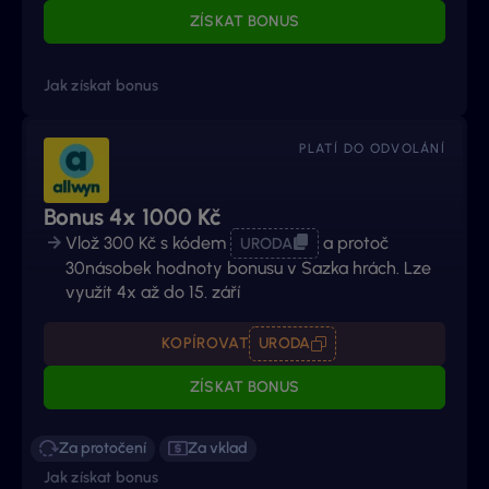
ZÍSKAT BONUS
Jak získat bonus
PLATÍ DO ODVOLÁNÍ
Bonus 4x 1000 Kč
Vlož 300 Kč s kódem
a protoč
URODA
30násobek hodnoty bonusu v Sazka hrách. Lze
využít 4x až do 15. září
KOPÍROVAT
URODA
ZÍSKAT BONUS
Za protočení
Za vklad
Jak získat bonus