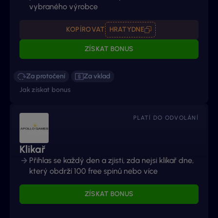
vybraného výrobce
KOPÍROVAT
HRATYDNE
ZÍSKAT BONUS
Za protočení
Za vklad
Jak získat bonus
PLATÍ DO ODVOLÁNÍ
Klikař
Přihlas se každý den a zjisti, zda nejsi klikař dne,
který obdrží 100 free spinů nebo více
ZÍSKAT BONUS