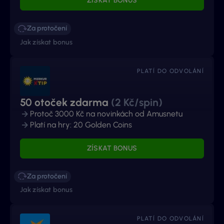
ZÍSKAT BONUS
Za protočení
Jak získat bonus
PLATÍ DO ODVOLÁNÍ
50 otoček zdarma
(2 Kč/spin)
Protoč 3000 Kč na novinkách od Amusnetu
Platí na hry: 20 Golden Coins
ZÍSKAT BONUS
Za protočení
Jak získat bonus
PLATÍ DO ODVOLÁNÍ