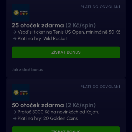
PLATÍ DO ODVOLÁNÍ
25 otoček zdarma
(2 Kč/spin)
Vsaď si ticket na Tenis US Open, minimálně 50 Kč
Platí na hry: Wild Racket
ZÍSKAT BONUS
Jak získat bonus
PLATÍ DO ODVOLÁNÍ
50 otoček zdarma
(2 Kč/spin)
Protoč 3000 Kč na novinkách od Kajotu
Platí na hry: 20 Golden Coins