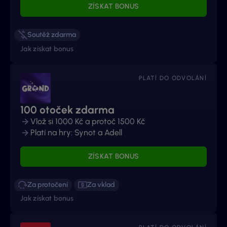
ZÍSKAT BONUS
Soutěž zdarma
Jak získat bonus
PLATÍ DO ODVOLÁNÍ
100 otoček zdarma
Vlož si 1000 Kč a protoč 1500 Kč
Platí na hry: Synot a Adell
ZÍSKAT BONUS
Za protočení
Za vklad
Jak získat bonus