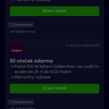
ZÍSKAT BONUS
Za protočení
Jak získat bonus
PLATÍ DO ODVOLÁNÍ
50 otoček zdarma
Protoč 500 Kč během Golden Hour. Lze využít 2x
za den (do 29. 4. do 10:00 hodin)
Platí na hry: vybrané
ZÍSKAT BONUS
Za protočení
Jak získat bonus