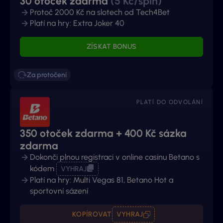
30 otoček zdarma
(5 Kč/spin)
Protoč 2000 Kč na slotech od Tech4Bet
Platí na hry: Extra Joker 40
ZÍSKAT BONUS
Za protočení
PLATÍ DO ODVOLÁNÍ
350 otoček zdarma + 400 Kč sázka
zdarma
Dokonči plnou registraci v online casinu Betano s
kódem
VYHRAJ
Platí na hry: Multi Vegas 81, Betano Hot a
sportovní sázení
KOPÍROVAT
VYHRAJ