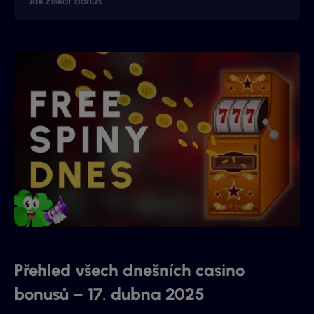
Jak získat bonus
Přehled všech dnešních casino
bonusů – 17. dubna 2025