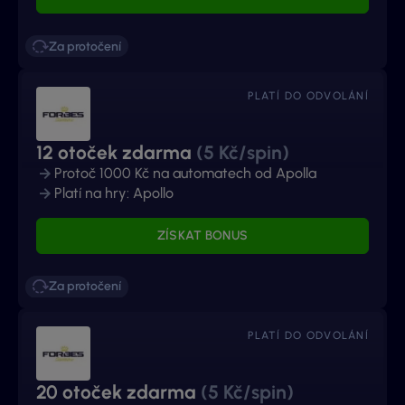
Za protočení
PLATÍ DO ODVOLÁNÍ
12 otoček zdarma
(5 Kč/spin)
Protoč 1000 Kč na automatech od Apolla
Platí na hry: Apollo
ZÍSKAT BONUS
Za protočení
PLATÍ DO ODVOLÁNÍ
20 otoček zdarma
(5 Kč/spin)