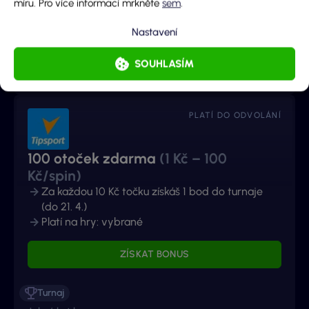
míru. Pro více informací mrkněte
sem
.
ZÍSKAT BONUS
Nastavení
Za protočení
SOUHLASÍM
Jak získat bonus
PLATÍ DO ODVOLÁNÍ
100 otoček zdarma
(1 Kč – 100
Kč/spin)
Za každou 10 Kč točku získáš 1 bod do turnaje
(do 21. 4.)
Platí na hry: vybrané
ZÍSKAT BONUS
Turnaj