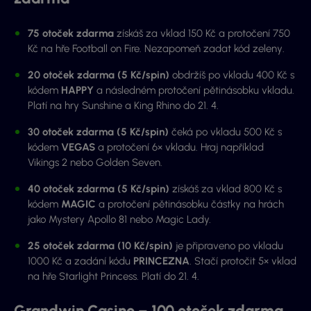
75 otoček zdarma
získáš za vklad 150 Kč a protočení 750
Kč na hře Football on Fire. Nezapomeň zadat kód
zeleny
.
20 otoček zdarma (5 Kč/spin)
obdržíš po vkladu 400 Kč s
kódem
HAPPY
a následném protočení pětinásobku vkladu.
Platí na hry Sunshine a King Rhino do 21. 4.
30 otoček zdarma (5 Kč/spin)
čeká po vkladu 500 Kč s
kódem
VEGAS
a protočení 6× vkladu. Hraj například
Vikings 2 nebo Golden Seven.
40 otoček zdarma (5 Kč/spin)
získáš za vklad 800 Kč s
kódem
MAGIC
a protočení pětinásobku částky na hrách
jako Mystery Apollo 81 nebo Magic Lady.
25 otoček zdarma (10 Kč/spin)
je připraveno po vkladu
1000 Kč a zadání kódu
PRINCEZNA
. Stačí protočit 5× vklad
na hře Starlight Princess. Platí do 21. 4.
Grandwin Casino – 100 otoček zdarma