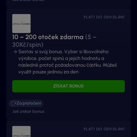
PLATÍ DO ODVOLÁNÍ
10 – 200 otoček zdarma
(5 –
30Kč/spin)
Sestav si svůj bonus. Vyber si libovolného
výrobce, počet spinů a jejich hodnotu a
následně protoč požadovanou částku. Můžeš
využít pouze jednou za den
ZÍSKAT BONUS
Za protočení
Jak získat bonus
PLATÍ DO ODVOLÁNÍ