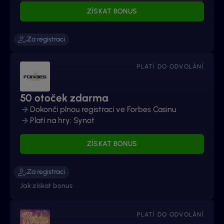
ZÍSKAT BONUS
Za registraci
PLATÍ DO ODVOLÁNÍ
50 otoček zdarma
Dokonči plnou registraci ve Forbes Casinu
Platí na hry: Synot
ZÍSKAT BONUS
Za registraci
Jak získat bonus
PLATÍ DO ODVOLÁNÍ