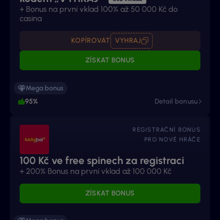
+ Bonus na první vklad 100% až 50 000 Kč do
casina
KOPÍROVAT
VYHRAJ
ZÍSKAT BONUS
Mega bonus
95%
Detail bonusu
REGISTRAČNÍ BONUS
PRO NOVÉ HRÁČE
100 Kč ve free spinech za registraci
+ 200% Bonus na první vklad až 100 000 Kč
ZÍSKAT BONUS