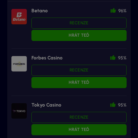
Betano
96%
RECENZE
HRÁT TEĎ
Forbes Casino
95%
RECENZE
HRÁT TEĎ
Tokyo Casino
95%
RECENZE
HRÁT TEĎ