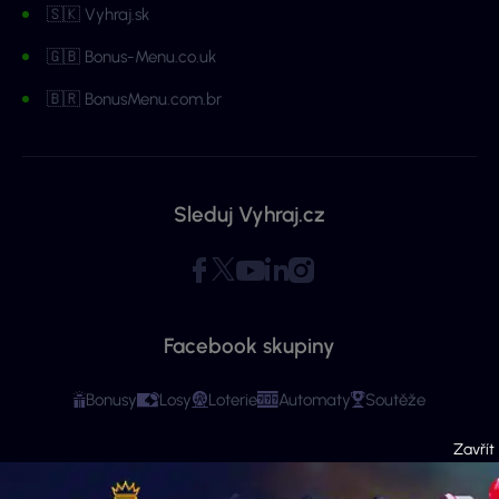
🇸🇰 Vyhraj.sk
🇬🇧 Bonus-Menu.co.uk
🇧🇷 BonusMenu.com.br
Sleduj Vyhraj.cz
Facebook skupiny
Bonusy
Losy
Loterie
Automaty
Soutěže
Copyright © 2026 - Všechna práva vyhrazena. Vyhraj.cz | Ministerstvo financí