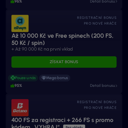
96%
Detail bonusu
REGISTRAČNÍ BONUS
PRO NOVÉ HRÁČE
Až 10 000 Kč ve Free spinech (200 FS,
50 Kč / spin)
+ Až 90 000 Kč na první vklad
ZÍSKAT BONUS
Pouze u nás
Mega bonus
95%
Detail bonusu
REGISTRAČNÍ BONUS
PRO NOVÉ HRÁČE
400 FS za registraci + 266 FS s promo
kódem „VYHRAJ“
Bez vkladu