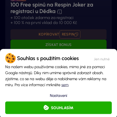
100 Free spinů na Respin Joker za
registraci u Dědka
+ 100 otoček zdarma za registraci
+ 100 % na první vklad do 10 000 Kč
KOPÍROVAT
RESPIN
ZÍSKAT BONUS
Souhlas s použitím cookies
Mega bonus
Na našem webu používáme cookies, mimo jiné za pomoci
91%
Detail bonusu
Google nástrojů. Díky nim umíme správně zobrazit obsah,
zjistíme, co se na webu děje a nabídneme vám reklamy na
REGISTRAČNÍ BONUS
míru. Pro více informací mrkněte
sem
.
PRO NOVÉ HRÁČE
Nastavení
200 Kč za pouhé dokončení
registrace
Bez vkladu
SOUHLASÍM
+ Bonus na první vklad až 25000 Kč