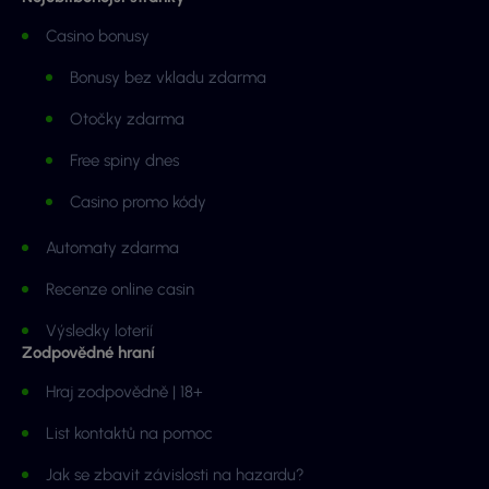
Casino bonusy
Bonusy bez vkladu zdarma
Otočky zdarma
Free spiny dnes
Casino promo kódy
Automaty zdarma
Recenze online casin
Výsledky loterií
Zodpovědné hraní
Hraj zodpovědně | 18+
List kontaktů na pomoc
Jak se zbavit závislosti na hazardu?