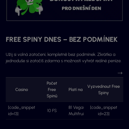
FREE SPINY DNES – BEZ PODMÍNEK
Užij si volná zatočení, kompletně bez podmínek. Zkrátka a
jednoduše si zatočíš zdarma s možností vyhrát reálné peníze.
Počet
Vyzvednout Free
Casino
Free
Platí na hru
Podmínky
Spiny
Spinů
[code_snippet
81 Vegas
[code_snippet
10 FS
Bez podmíne
id=13]
Multifruits
id=23]